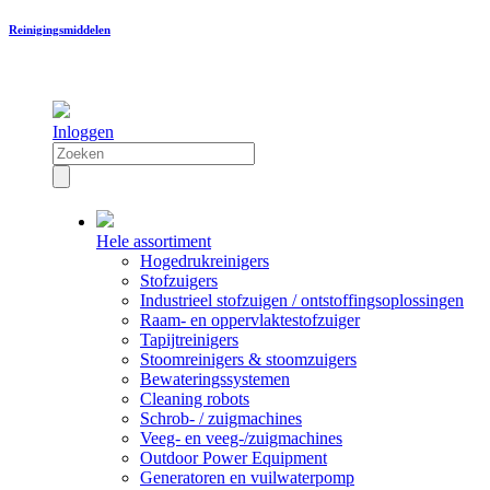
Reinigingsmiddelen
Inloggen
Hele assortiment
Hogedrukreinigers
Stofzuigers
Industrieel stofzuigen / ontstoffingsoplossingen
Raam- en oppervlaktestofzuiger
Tapijtreinigers
Stoomreinigers & stoomzuigers
Bewateringssystemen
Cleaning robots
Schrob- / zuigmachines
Veeg- en veeg-/zuigmachines
Outdoor Power Equipment
Generatoren en vuilwaterpomp