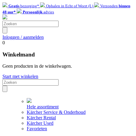
Gratis
bezorging*
Ophalen in Echt of Weert (L)
Verzonden
binnen
48 uur*
Persoonlijk
advies
Inloggen / aanmelden
0
Winkelmand
Geen producten in de winkelwagen.
Start met winkelen
Hele assortiment
Kärcher Service & Onderhoud
Kärcher Rental
Kärcher Used
Favorieten