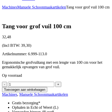
Machines
Manuele Schoonmaakartikelen
Tang voor grof vuil 100 cm
Tang voor grof vuil 100 cm
32,
48
(Incl BTW:
39,30
)
Artikelnummer: 6.999-113.0
Ergonomische grofvuiltang met een lengte van 100 cm voor het
gemakkelijk opvangen van grof vuil.
Op voorraad
Tang
-
+
voor
Toevoegen aan winkelwagen
grof
Machines
,
Manuele Schoonmaakartikelen
vuil
100
Gratis bezorging*
cm
Ophalen in Echt of Weert (L)
aantal
Verzonden binnen 48 uur*