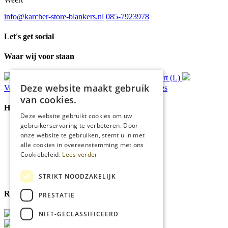
info@karcher-store-blankers.nl
085-7923978
Let's get social
Waar wij voor staan
Gratis
bezorging*
Ophalen in Echt of Weert (L)
Deze website maakt gebruik
Verzonden
binnen 48 uur*
Persoonlijk
advies
van cookies.
Handige Links
Deze website gebruikt cookies om uw
gebruikerservaring te verbeteren. Door
Home
onze website te gebruiken, stemt u in met
Klantenservice
alle cookies in overeenstemming met ons
Over ons
Cookiebeleid.
Lees verder
Blog
Privacyverklaring
Cookies
STRIKT NOODZAKELIJK
Reviewmerk
PRESTATIE
NIET-GECLASSIFICEERD