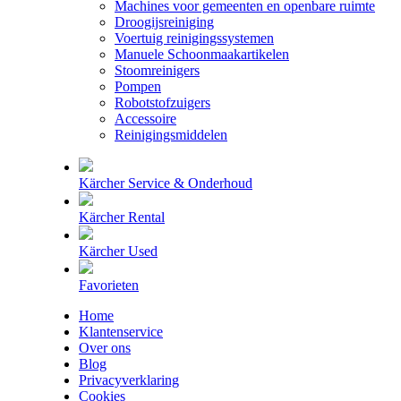
Machines voor gemeenten en openbare ruimte
Droogijsreiniging
Voertuig reinigingssystemen
Manuele Schoonmaakartikelen
Stoomreinigers
Pompen
Robotstofzuigers
Accessoire
Reinigingsmiddelen
Kärcher Service & Onderhoud
Kärcher Rental
Kärcher Used
Favorieten
Home
Klantenservice
Over ons
Blog
Privacyverklaring
Cookies