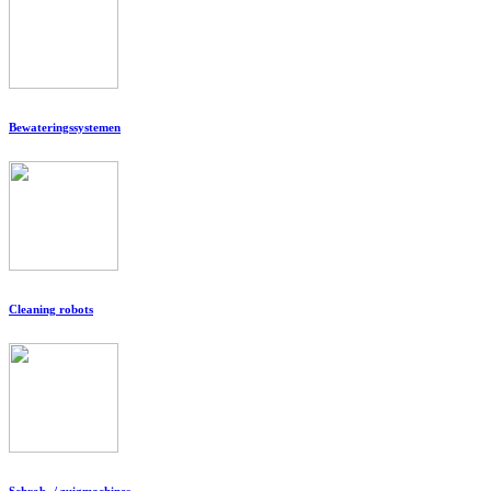
Bewateringssystemen
Cleaning robots
Schrob- / zuigmachines