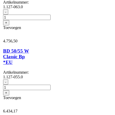
Artikelnummer:
1.127-063.0
BD
-
50/55
W
+
Bp
Toevoegen
Pack
115Ah
aantal
4.756,
50
BD 50/55 W
Classic Bp
*EU
Artikelnummer:
1.127-055.0
BD
-
50/55
W
+
Classic
Toevoegen
Bp
*EU
aantal
6.434,
17