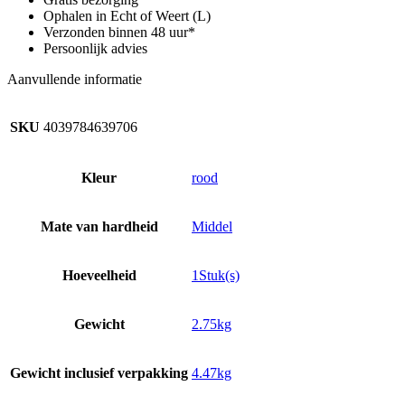
aantal
Ophalen in Echt of Weert (L)
Verzonden binnen 48 uur*
Persoonlijk advies
Aanvullende informatie
SKU
4039784639706
Kleur
rood
Mate van hardheid
Middel
Hoeveelheid
1Stuk(s)
Gewicht
2.75kg
Gewicht inclusief verpakking
4.47kg