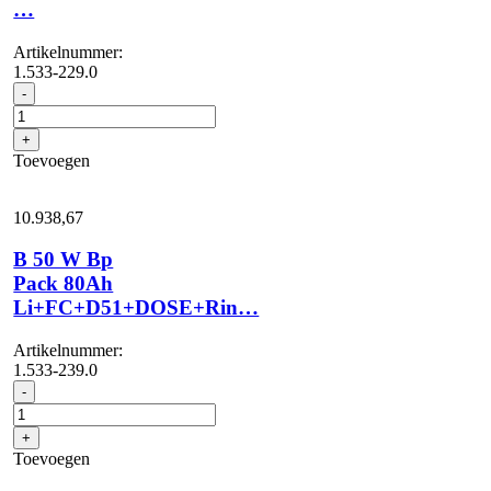
…
Artikelnummer:
1.533-229.0
B
-
50
W
+
Bp
Toevoegen
Pack
80Ah
Li+D51+DOSE+Rinse+...
10.938,
67
aantal
B 50 W Bp
Pack 80Ah
Li+FC+D51+DOSE+Rin…
Artikelnummer:
1.533-239.0
B
-
50
W
+
Bp
Toevoegen
Pack
80Ah