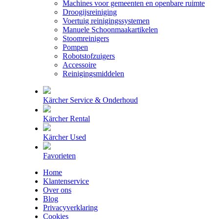
Machines voor gemeenten en openbare ruimte
Droogijsreiniging
Voertuig reinigingssystemen
Manuele Schoonmaakartikelen
Stoomreinigers
Pompen
Robotstofzuigers
Accessoire
Reinigingsmiddelen
Kärcher Service & Onderhoud
Kärcher Rental
Kärcher Used
Favorieten
Home
Klantenservice
Over ons
Blog
Privacyverklaring
Cookies