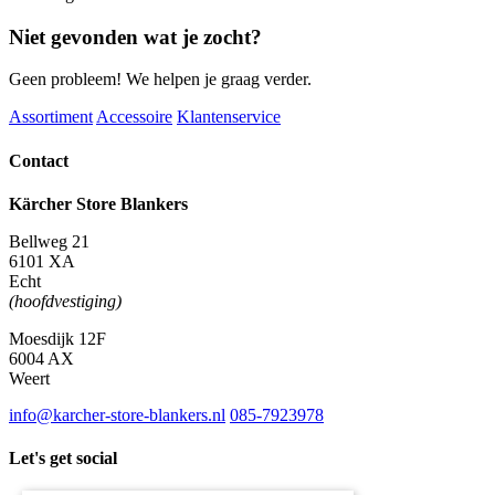
Bp
Pack
Niet gevonden wat je zocht?
80Ah
Li+FC
Geen probleem! We helpen je graag verder.
aantal
Assortiment
Accessoire
Klantenservice
Contact
Kärcher Store Blankers
Bellweg 21
6101 XA
Echt
(hoofdvestiging)
Moesdijk 12F
6004 AX
Weert
info@karcher-store-blankers.nl
085-7923978
Let's get social