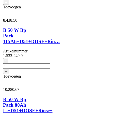
+
I
Toevoegen
Bp
Pack+D100+DOSE
aantal
8.438,
50
B 50 W Bp
Pack
115Ah+D51+DOSE+Rin…
Artikelnummer:
1.533-249.0
B
-
50
W
+
Bp
Toevoegen
Pack
115Ah+D51+DOSE+Rin...
aantal
10.280,
67
B 50 W Bp
Pack 80Ah
Li+D51+DOSE+Rinse+