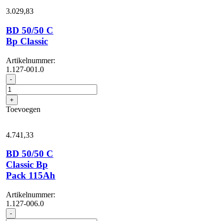
Li+FC+D51+DOSE+Rin...
3.029,
83
aantal
BD 50/50 C
Bp Classic
Artikelnummer:
1.127-001.0
BD
-
50/50
C
+
Bp
Toevoegen
Classic
aantal
4.741,
33
BD 50/50 C
Classic Bp
Pack 115Ah
Artikelnummer:
1.127-006.0
BD
-
50/50