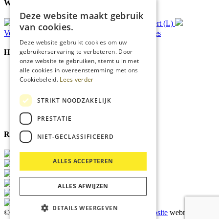
Waar wij voor staan
Deze website maakt gebruik
Gratis
bezorging*
Ophalen in Echt of Weert (L)
van cookies.
Verzonden
binnen 48 uur*
Persoonlijk
advies
Deze website gebruikt cookies om uw
gebruikerservaring te verbeteren. Door
Handige Links
onze website te gebruiken, stemt u in met
alle cookies in overeenstemming met ons
Home
Cookiebeleid.
Lees verder
Klantenservice
Over ons
Blog
STRIKT NOODZAKELIJK
Privacyverklaring
Cookies
PRESTATIE
Reviewmerk
NIET-GECLASSIFICEERD
ALLES ACCEPTEREN
ALLES AFWIJZEN
DETAILS WEERGEVEN
© 2026 Kärcher Store Blankers |
Maatwerk website
webmix |