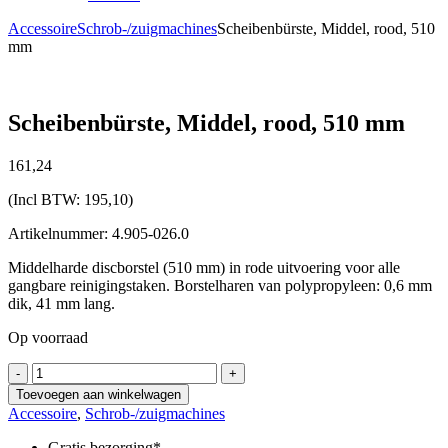
Accessoire
Schrob-/zuigmachines
Scheibenbürste, Middel, rood, 510
mm
Scheibenbürste, Middel, rood, 510 mm
161,
24
(Incl BTW:
195,10
)
Artikelnummer: 4.905-026.0
Middelharde discborstel (510 mm) in rode uitvoering voor alle
gangbare reinigingstaken. Borstelharen van polypropyleen: 0,6 mm
dik, 41 mm lang.
Op voorraad
Scheibenbürste,
-
+
Middel,
Toevoegen aan winkelwagen
rood,
Accessoire
,
Schrob-/zuigmachines
510
mm
Gratis bezorging*