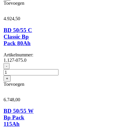
Classic
Toevoegen
Bp
Pack
115Ah
4.924,
50
aantal
BD 50/55 C
Classic Bp
Pack 80Ah
Artikelnummer:
1.127-075.0
BD
-
50/55
C
+
Classic
Toevoegen
Bp
Pack
80Ah
6.748,
00
aantal
BD 50/55 W
Bp Pack
115Ah