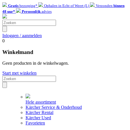
Gratis
bezorging*
Ophalen in Echt of Weert (L)
Verzonden
binnen
48 uur*
Persoonlijk
advies
Inloggen / aanmelden
0
Winkelmand
Geen producten in de winkelwagen.
Start met winkelen
Hele assortiment
Kärcher Service & Onderhoud
Kärcher Rental
Kärcher Used
Favorieten