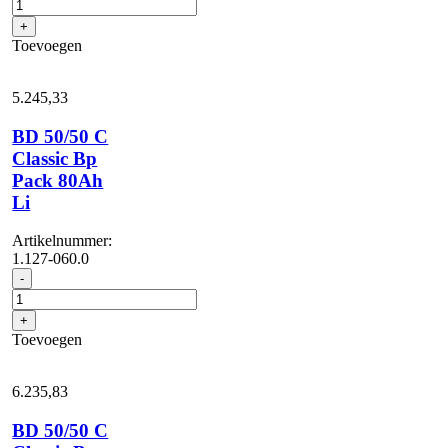
C
+
Classic
Toevoegen
Bp
Pack
115Ah
5.245,
33
aantal
BD 50/50 C
Classic Bp
Pack 80Ah
Li
Artikelnummer:
1.127-060.0
BD
-
50/50
C
+
Classic
Toevoegen
Bp
Pack
80Ah
6.235,
83
Li
aantal
BD 50/50 C