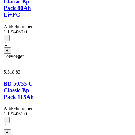
Classic Bp
Pack 80Ah
Li+FC
Artikelnummer:
1.127-069.0
BD
-
50/50
C
+
Classic
Toevoegen
Bp
Pack
80Ah
5.318,
83
Li+FC
aantal
BD 50/55 C
Classic Bp
Pack 115Ah
Artikelnummer:
1.127-061.0
BD
-
50/55
C
+