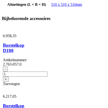
Afmetingen (L × B × H)
510 x 510 x 510mm
Bijbehorende accessoires
6.958,
35
Borstelkop
D100
Artikelnummer:
2.763-057.0
Borstelkop
-
D100
aantal
+
Toevoegen
6.217,
05
Borstelkop