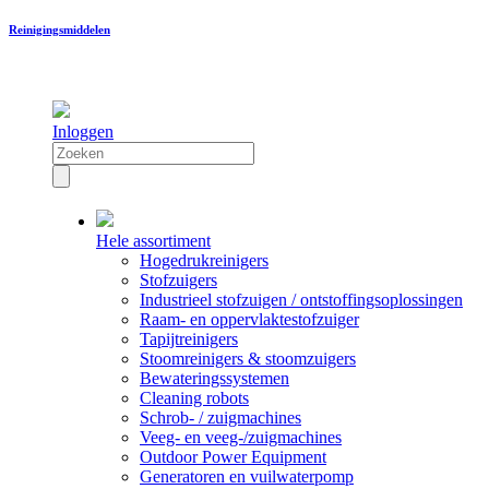
Reinigingsmiddelen
Inloggen
Hele assortiment
Hogedrukreinigers
Stofzuigers
Industrieel stofzuigen / ontstoffingsoplossingen
Raam- en oppervlaktestofzuiger
Tapijtreinigers
Stoomreinigers & stoomzuigers
Bewateringssystemen
Cleaning robots
Schrob- / zuigmachines
Veeg- en veeg-/zuigmachines
Outdoor Power Equipment
Generatoren en vuilwaterpomp