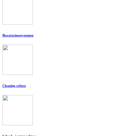
Bewateringssystemen
Cleaning robots
Schrob- / zuigmachines