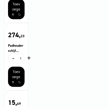
Toev
aantal
oege
n
274,
23
Padhouder
schijf
-
+
STRONG,
Padhouderschijf
480 mm
STRONG,
480
Toev
mm
aantal
oege
n
15,
69