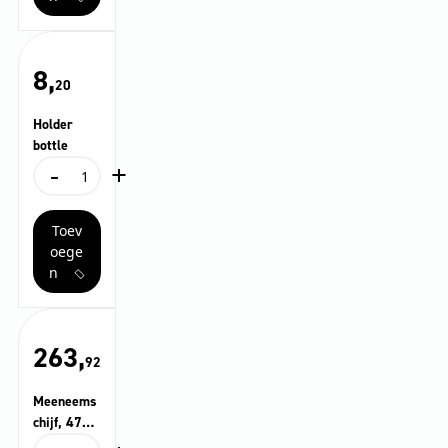
x
aantal
8,
20
Holder
bottle
-
+
Holder
bottle
aantal
Toev
oege
n
263,
92
Meeneems
chijf, 479
mm