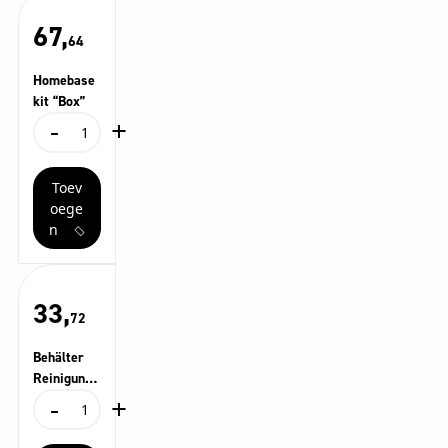
67,
64
Homebase
kit “Box”
-
+
Homebasekit
"Box"
aantal
Toev
oege
n
33,
72
Behälter
Reinigungs
-
+
mittel,
Behälter
komplett
Reinigungsmittel,
komplett