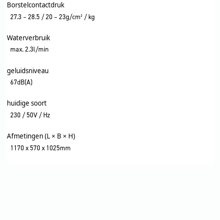
Borstelcontactdruk
27.3 – 28.5 / 20 – 23g/cm² / kg
Waterverbruik
max. 2.3l/min
geluidsniveau
67dB(A)
huidige soort
230 / 50V / Hz
Afmetingen (L × B × H)
1170 x 570 x 1025mm