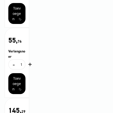
Stuk(s)
groen,
Toev
508
mm,
oege
5
n
Stuk(s)
aantal
55,
76
Verlengsno
er
-
+
Verlengsnoer
aantal
Toev
oege
n
145,
29