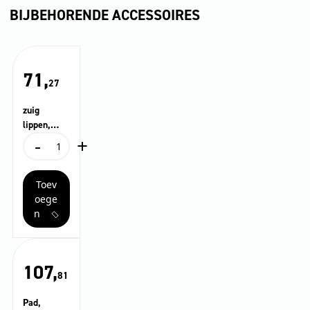
BIJBEHORENDE ACCESSOIRES
71,
27
zuig
lippen,
-
+
Natuurlijk
zuig
rubber,
lippen,
890 mm
Natuurlijk
Toev
rubber,
890
oege
mm
n
aantal
107,
81
Pad,