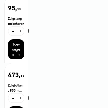
95,
30
Zuigslang
toebehoren
-
+
Zuigslang
toebehoren
aantal
Toev
oege
n
473,
17
Zuigbalken
, 850 mm,
-
+
recht
Zuigbalken,
850
mm,