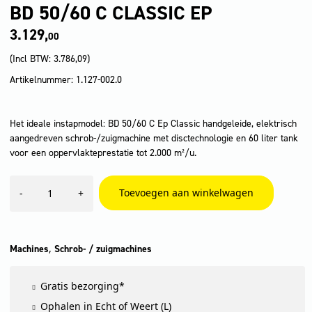
BD 50/60 C CLASSIC EP
3.129,
00
(Incl BTW:
3.786,09
)
Artikelnummer: 1.127-002.0
Het ideale instapmodel: BD 50/60 C Ep Classic handgeleide, elektrisch
aangedreven schrob-/zuigmachine met disctechnologie en 60 liter tank
voor een oppervlakteprestatie tot 2.000 m²/u.
BD
Toevoegen aan winkelwagen
-
+
50/60
C
Classic
Ep
aantal
,
Machines
Schrob- / zuigmachines
Gratis bezorging*
Ophalen in Echt of Weert (L)