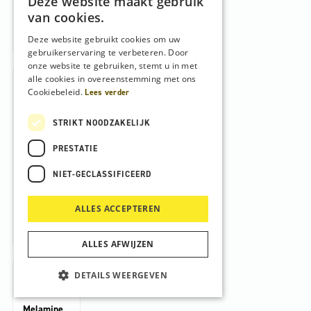
Deze website maakt gebruik
oege
van cookies.
n
Deze website gebruikt cookies om uw
gebruikerservaring te verbeteren. Door
onze website te gebruiken, stemt u in met
alle cookies in overeenstemming met ons
107,
76
Cookiebeleid.
Lees verder
Bevestigin
STRIKT NOODZAKELIJK
gsset voor
-
+
geleideroll
PRESTATIE
Bevestigingsset
en
voor
zuigbalken
NIET-GECLASSIFICEERD
geleiderollen
Toev
zuigbalken
aantal
oege
ALLES ACCEPTEREN
n
ALLES AFWIJZEN
175,
DETAILS WEERGEVEN
34
Melamine