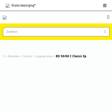
Gratis
bezorging*
Machines
Schrob- / zuigmachines
BD 50/60 C Classic Ep