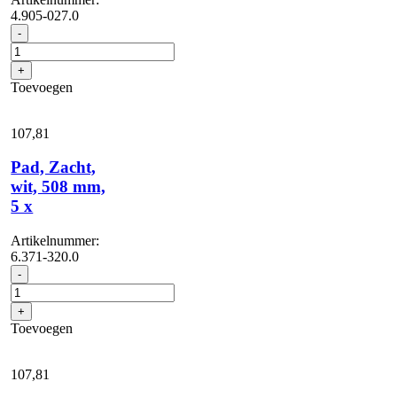
4.905-027.0
Scheibenbürste,
-
Zacht,
naturel,
+
510
Toevoegen
mm
aantal
107,
81
Pad, Zacht,
wit, 508 mm,
5 x
Artikelnummer:
6.371-320.0
Pad,
-
Zacht,
wit,
+
508
Toevoegen
mm,
5
x
107,
81
aantal