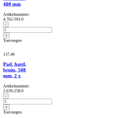
480 mm
Artikelnummer:
4.762-593.0
Padhouderschijf
-
STRONG,
480
+
mm
Toevoegen
aantal
137,
46
Pad, hard,
bruin, 508
mm, 2 x
Artikelnummer:
2.639-258.0
Pad,
-
hard,
bruin,
+
508
Toevoegen
mm,