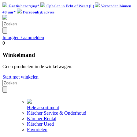
Gratis
bezorging*
Ophalen in Echt of Weert (L)
Verzonden
binnen
48 uur*
Persoonlijk
advies
Inloggen / aanmelden
0
Winkelmand
Geen producten in de winkelwagen.
Start met winkelen
Hele assortiment
Kärcher Service & Onderhoud
Kärcher Rental
Kärcher Used
Favorieten