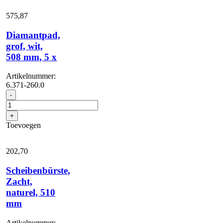
5
Stuk(s)
575,
87
aantal
Diamantpad,
grof, wit,
508 mm, 5 x
Artikelnummer:
6.371-260.0
Diamantpad,
-
grof,
wit,
+
508
Toevoegen
mm,
5
x
202,
70
aantal
Scheibenbürste,
Zacht,
naturel, 510
mm
Artikelnummer: