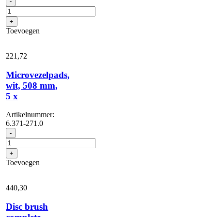
-
haarkussen,
Zacht,
+
naturel,
Toevoegen
500
mm,
5
221,
72
x
aantal
Microvezelpads,
wit, 508 mm,
5 x
Artikelnummer:
6.371-271.0
Microvezelpads,
-
wit,
508
+
mm,
Toevoegen
5
x
aantal
440,
30
Disc brush