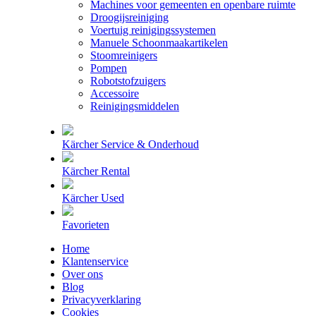
Machines voor gemeenten en openbare ruimte
Droogijsreiniging
Voertuig reinigingssystemen
Manuele Schoonmaakartikelen
Stoomreinigers
Pompen
Robotstofzuigers
Accessoire
Reinigingsmiddelen
Kärcher Service & Onderhoud
Kärcher Rental
Kärcher Used
Favorieten
Home
Klantenservice
Over ons
Blog
Privacyverklaring
Cookies