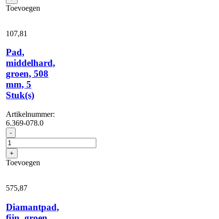
/
Toevoegen
wit,
508
mm,
107,
81
2
x
Pad,
aantal
middelhard,
groen, 508
mm, 5
Stuk(s)
Artikelnummer:
6.369-078.0
Pad,
-
middelhard,
groen,
+
508
Toevoegen
mm,
5
Stuk(s)
575,
87
aantal
Diamantpad,
fijn, groen,