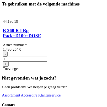
2
Te gebruiken met de volgende machines
x
aantal
44.180,
59
B 260 R I Bp
Pack+D100+DOSE
Artikelnummer:
1.480-254.0
B
-
260
R
+
I
Toevoegen
Bp
Pack+D100+DOSE
Niet gevonden wat je zocht?
aantal
Geen probleem! We helpen je graag verder.
Assortiment
Accessoire
Klantenservice
Contact