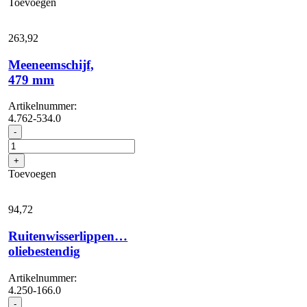
Toevoegen
mm
aantal
263,
92
Meeneemschijf,
479 mm
Artikelnummer:
4.762-534.0
Meeneemschijf,
-
479
mm
+
aantal
Toevoegen
94,
72
Ruitenwisserlippen…
oliebestendig
Artikelnummer:
4.250-166.0
Ruitenwisserlippen...
-