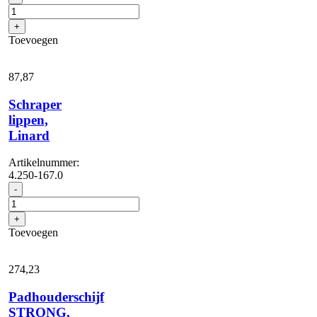
oliebestendig
aantal
+
Toevoegen
87,
87
Schraper
lippen,
Linard
Artikelnummer:
4.250-167.0
Schraper
-
lippen,
Linard
+
aantal
Toevoegen
274,
23
Padhouderschijf
STRONG,