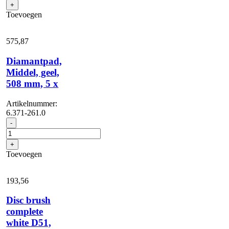
beige,
+
508
Toevoegen
mm,
5
x
575,
87
aantal
Diamantpad,
Middel, geel,
508 mm, 5 x
Artikelnummer:
6.371-261.0
Diamantpad,
-
Middel,
geel,
+
508
Toevoegen
mm,
5
x
193,
56
aantal
Disc brush
complete
white D51,