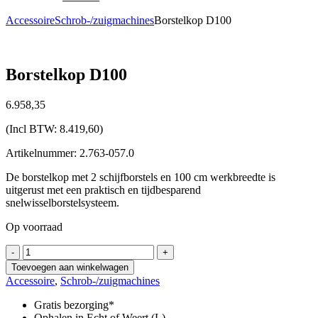
Accessoire
Schrob-/zuigmachines
Borstelkop D100
Borstelkop D100
6.958,
35
(Incl BTW:
8.419,60
)
Artikelnummer: 2.763-057.0
De borstelkop met 2 schijfborstels en 100 cm werkbreedte is
uitgerust met een praktisch en tijdbesparend
snelwisselborstelsysteem.
Op voorraad
Borstelkop
-
+
D100
Toevoegen aan winkelwagen
aantal
Accessoire
,
Schrob-/zuigmachines
Gratis bezorging*
Ophalen in Echt of Weert (L)