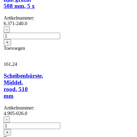
508 mm, 5 x
Artikelnummer:
6.371-240.0
Diamantpad,
-
fijn,
groen,
+
508
Toevoegen
mm,
5
x
161,
24
aantal
Scheibenbürste,
Middel,
rood, 510
mm
Artikelnummer:
4.905-026.0
Scheibenbürste,
-
Middel,
rood,
+
510