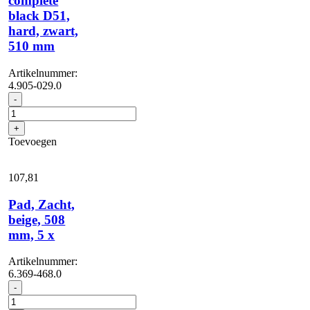
complete
black D51,
hard, zwart,
510 mm
Artikelnummer:
4.905-029.0
Disc
-
brush
complete
+
black
Toevoegen
D51,
hard,
zwart,
107,
81
510
mm
Pad, Zacht,
aantal
beige, 508
mm, 5 x
Artikelnummer:
6.369-468.0
Pad,
-
Zacht,