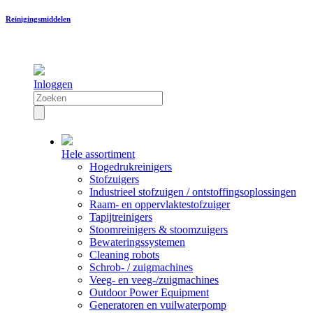
Reinigingsmiddelen
Inloggen
Hele assortiment
Hogedrukreinigers
Stofzuigers
Industrieel stofzuigen / ontstoffingsoplossingen
Raam- en oppervlaktestofzuiger
Tapijtreinigers
Stoomreinigers & stoomzuigers
Bewateringssystemen
Cleaning robots
Schrob- / zuigmachines
Veeg- en veeg-/zuigmachines
Outdoor Power Equipment
Generatoren en vuilwaterpomp