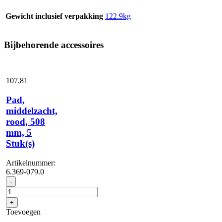
Gewicht inclusief verpakking
122.9kg
Bijbehorende accessoires
107,
81
Pad,
middelzacht,
rood, 508
mm, 5
Stuk(s)
Artikelnummer:
6.369-079.0
Pad,
-
middelzacht,
rood,
+
508
Toevoegen
mm,