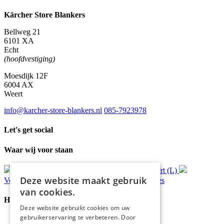
Kärcher Store Blankers
Bellweg 21
6101 XA
Echt
(hoofdvestiging)
Moesdijk 12F
6004 AX
Weert
info@karcher-store-blankers.nl
085-7923978
Let's get social
Waar wij voor staan
Gratis
bezorging*
Ophalen in Echt of Weert (L)
Deze website maakt gebruik
Verzonden
binnen 48 uur*
Persoonlijk
advies
van cookies.
Handige Links
Deze website gebruikt cookies om uw
gebruikerservaring te verbeteren. Door
Home