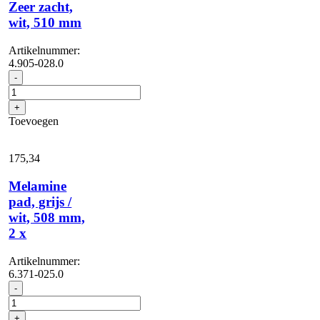
Zeer zacht,
wit, 510 mm
Artikelnummer:
4.905-028.0
Disc
-
brush
complete
+
white
Toevoegen
D51,
Zeer
zacht,
175,
34
wit,
510
Melamine
mm
pad, grijs /
aantal
wit, 508 mm,
2 x
Artikelnummer:
6.371-025.0
Melamine
-
pad,
grijs
+