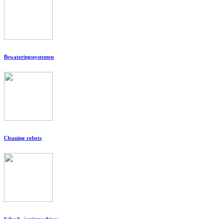
Bewateringssystemen
Cleaning robots
Schrob- / zuigmachines