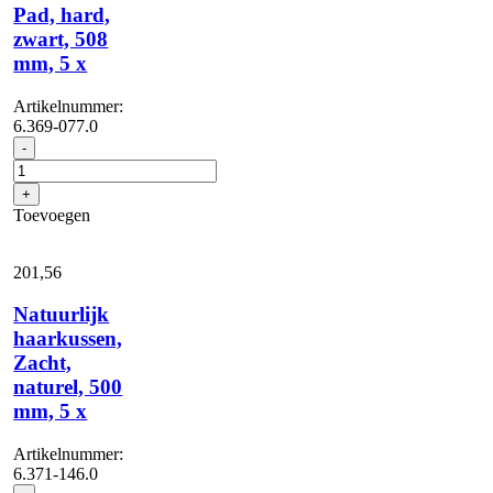
Pad, hard,
zwart, 508
mm, 5 x
Artikelnummer:
6.369-077.0
Pad,
-
hard,
zwart,
+
508
Toevoegen
mm,
5
x
201,
56
aantal
Natuurlijk
haarkussen,
Zacht,
naturel, 500
mm, 5 x
Artikelnummer:
6.371-146.0
Natuurlijk