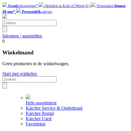
Gratis
bezorging*
Ophalen in Echt of Weert (L)
Verzonden
binnen
48 uur*
Persoonlijk
advies
Inloggen / aanmelden
0
Winkelmand
Geen producten in de winkelwagen.
Start met winkelen
Hele assortiment
Kärcher Service & Onderhoud
Kärcher Rental
Kärcher Used
Favorieten