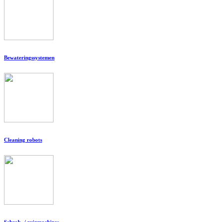
Bewateringssystemen
Cleaning robots
Schrob- / zuigmachines