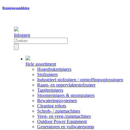
Reinigingsmiddelen
Inloggen
Hele assortiment
Hogedrukreinigers
Stofzuigers
Industrieel stofzuigen / ontstoffingsoplossingen
Raam- en oppervlaktestofzuiger
Tapijtreinigers
Stoomreinigers & stoomzuigers
Bewateringssystemen
Cleaning robots
Schrob- / zuigmachines
Veeg- en veeg-/zuigmachines
Outdoor Power Equipment
Generatoren en vuilwaterpomp