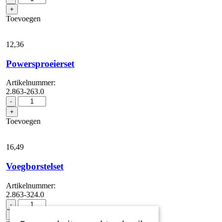
floor
+
cloth
Toevoegen
set
EasyFix
aantal
12,
36
Powersproeierset
Artikelnummer:
2.863-263.0
Powersproeierset
-
aantal
+
Toevoegen
16,
49
Voegborstelset
Artikelnummer:
2.863-324.0
Voegborstelset
-
aantal
+