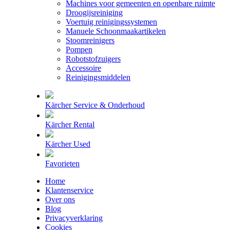
Machines voor gemeenten en openbare ruimte
Droogijsreiniging
Voertuig reinigingssystemen
Manuele Schoonmaakartikelen
Stoomreinigers
Pompen
Robotstofzuigers
Accessoire
Reinigingsmiddelen
Kärcher Service & Onderhoud
Kärcher Rental
Kärcher Used
Favorieten
Home
Klantenservice
Over ons
Blog
Privacyverklaring
Cookies