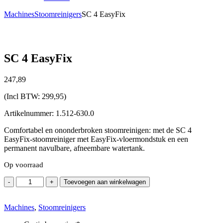
Machines
Stoomreinigers
SC 4 EasyFix
SC 4 EasyFix
247,
89
(Incl BTW:
299,95
)
Artikelnummer: 1.512-630.0
Comfortabel en ononderbroken stoomreinigen: met de SC 4
EasyFix-stoomreiniger met EasyFix-vloermondstuk en een
permanent navulbare, afneembare watertank.
Op voorraad
SC
-
+
Toevoegen aan winkelwagen
4
EasyFix
Machines
aantal
,
Stoomreinigers