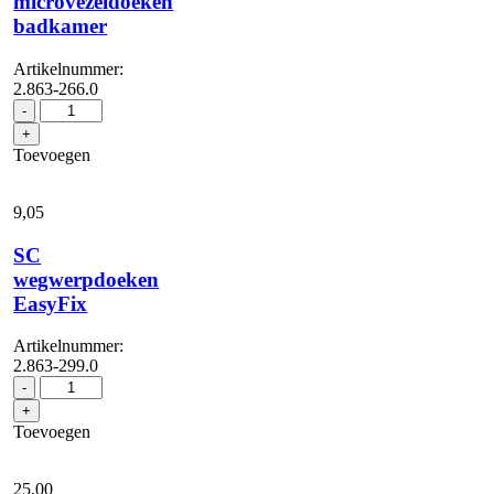
microvezeldoeken
badkamer
Artikelnummer:
2.863-266.0
Set
-
microvezeldoeken
+
badkamer
Toevoegen
aantal
9,
05
SC
wegwerpdoeken
EasyFix
Artikelnummer:
2.863-299.0
SC
-
wegwerpdoeken
+
EasyFix
Toevoegen
aantal
25,
00