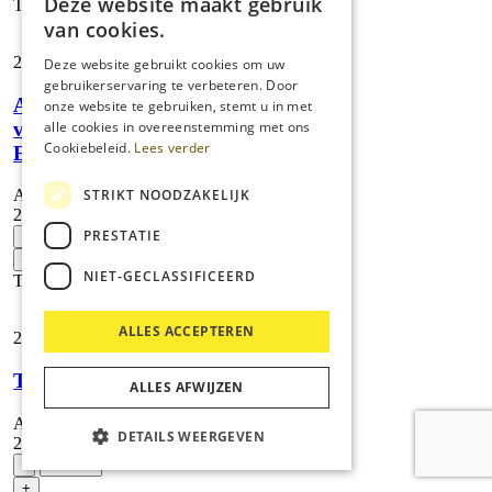
Deze website maakt gebruik
Toevoegen
van cookies.
28,
88
Deze website gebruikt cookies om uw
gebruikerservaring te verbeteren. Door
Allrounder
onze website te gebruiken, stemt u in met
vloerdoekenset
alle cookies in overeenstemming met ons
Cookiebeleid.
Lees verder
EasyFix
STRIKT NOODZAKELIJK
Artikelnummer:
2.863-341.0
Allrounder
PRESTATIE
-
vloerdoekenset
+
EasyFix
NIET-GECLASSIFICEERD
Toevoegen
aantal
ALLES ACCEPTEREN
21,
65
Textielsproeier
ALLES AFWIJZEN
Artikelnummer:
DETAILS WEERGEVEN
2.863-233.0
Textielsproeier
-
aantal
+