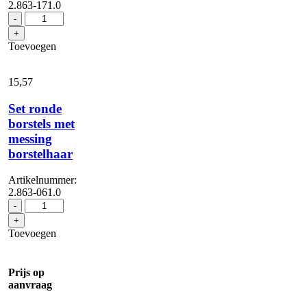
2.863-171.0
Microvezel
-
doekenset
+
Badkamer
Toevoegen
aantal
15,
57
Set ronde
borstels met
messing
borstelhaar
Artikelnummer:
2.863-061.0
Set
-
ronde
+
borstels
Toevoegen
met
messing
borstelhaar
Prijs op
aantal
aanvraag