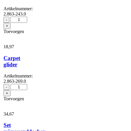
Artikelnummer:
2.863-243.0
Set
-
microvezel-
+
overtre...
Toevoegen
voor
de
grote
18,
97
ronde
borstel
Carpet
aantal
glider
Artikelnummer:
2.863-269.0
Carpet
-
glider
+
aantal
Toevoegen
34,
67
Set