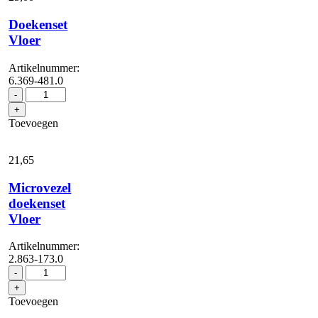
Doekenset
Vloer
Artikelnummer:
6.369-481.0
Doekenset
-
Vloer
+
aantal
Toevoegen
21,
65
Microvezel
doekenset
Vloer
Artikelnummer:
2.863-173.0
Microvezel
-
doekenset
+
Vloer
Toevoegen
aantal