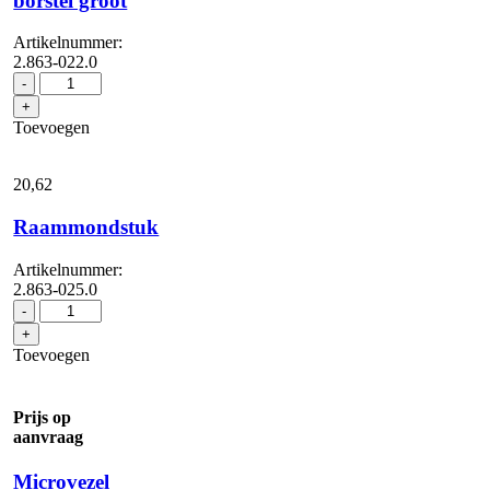
borstel groot
Artikelnummer:
2.863-022.0
Ronde
-
borstel
+
groot
Toevoegen
aantal
20,
62
Raammondstuk
Artikelnummer:
2.863-025.0
Raammondstuk
-
aantal
+
Toevoegen
Prijs op
aanvraag
Microvezel