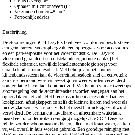
Gratis bezorging*
Ophalen in Echt of Weert (L)
Verzonden binnen 48 uur*
Persoonlijk advies
Beschrijving
De stoomreiniger SC 4 EasyFix biedt veel comfort en beschikt over
een geïntegreerd snoeropbergvak, een opbergvak voor accessoires
en een parkeerpositie voor het vloermondstuk. De EasyFix
vloermond garandeert een uitstekende ergonomie dankzij het
flexibele scharnier, terwijl de lamellentechnologie zorgt voor
sprankelend schoon resultaat. Met behulp van het handige
klittenbandsysteem kan de vloerreinigingsdoek snel en eenvoudig
aan de vloermond worden bevestigd en weer worden verwijderd
zonder dat je in contact komt met vuil. Met behulp van de tweetraps
stoomregeling kan de stoomintensiteit worden aangepast aan het
oppervlak en het vuil. Het brede assortiment accessoires laat tegels,
kookplaten, afzuigkappen en zelfs de kleinste kieren snel weer als
nieuw glanzen – waardoor zelfs het meest hardnekkige vuil wordt
verwijderd .De permanent navulbare en afneembare watertank
maakt een ononderbroken reiniging mogelijk. De SC 4 EasyFix
reinigt zonder schoonmaakmiddelen, alleen met kraanwater, en kan
vrijwel overal in huis worden gebruikt. Een grondige reiniging met
de Kärcher stoomreiniger verwijdert 99,999% van de virussen* en