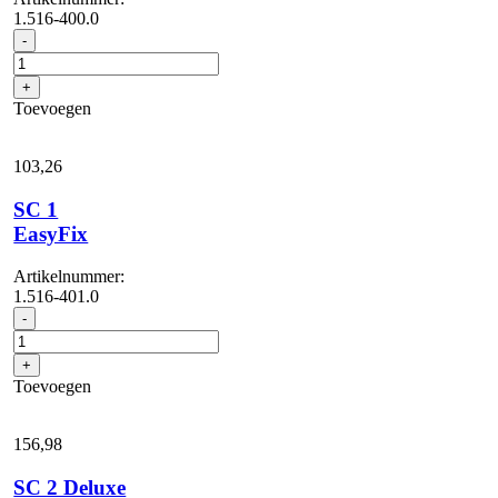
1.516-400.0
SC
-
1
aantal
+
Toevoegen
103,
26
SC 1
EasyFix
Artikelnummer:
1.516-401.0
SC
-
1
EasyFix
+
aantal
Toevoegen
156,
98
SC 2 Deluxe