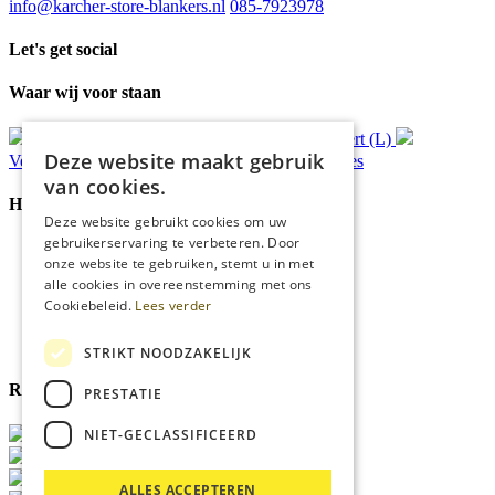
info@karcher-store-blankers.nl
085-7923978
Let's get social
Waar wij voor staan
Gratis
bezorging*
Ophalen in Echt of Weert (L)
Deze website maakt gebruik
Verzonden
binnen 48 uur*
Persoonlijk
advies
van cookies.
Handige Links
Deze website gebruikt cookies om uw
gebruikerservaring te verbeteren. Door
Home
onze website te gebruiken, stemt u in met
Klantenservice
alle cookies in overeenstemming met ons
Over ons
Cookiebeleid.
Lees verder
Blog
Privacyverklaring
Cookies
STRIKT NOODZAKELIJK
Reviewmerk
PRESTATIE
NIET-GECLASSIFICEERD
ALLES ACCEPTEREN