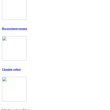
Bewateringssystemen
Cleaning robots
Schrob- / zuigmachines