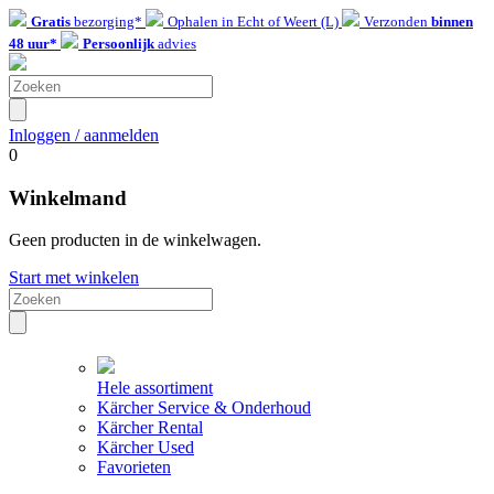
Gratis
bezorging*
Ophalen in Echt of Weert (L)
Verzonden
binnen
48 uur*
Persoonlijk
advies
Inloggen / aanmelden
0
Winkelmand
Geen producten in de winkelwagen.
Start met winkelen
Hele assortiment
Kärcher Service & Onderhoud
Kärcher Rental
Kärcher Used
Favorieten