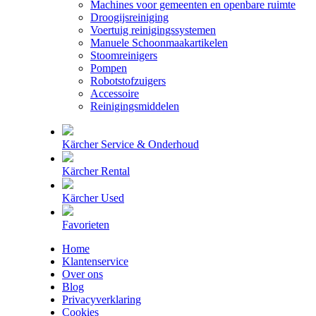
Machines voor gemeenten en openbare ruimte
Droogijsreiniging
Voertuig reinigingssystemen
Manuele Schoonmaakartikelen
Stoomreinigers
Pompen
Robotstofzuigers
Accessoire
Reinigingsmiddelen
Kärcher Service & Onderhoud
Kärcher Rental
Kärcher Used
Favorieten
Home
Klantenservice
Over ons
Blog
Privacyverklaring
Cookies