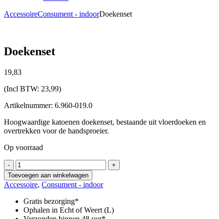
Accessoire
Consument - indoor
Doekenset
Doekenset
19,
83
(Incl BTW:
23,99
)
Artikelnummer: 6.960-019.0
Hoogwaardige katoenen doekenset, bestaande uit vloerdoeken en
overtrekken voor de handsproeier.
Op voorraad
Doekenset
-
+
aantal
Toevoegen aan winkelwagen
Accessoire
,
Consument - indoor
Gratis bezorging*
Ophalen in Echt of Weert (L)
Verzonden binnen 48 uur*