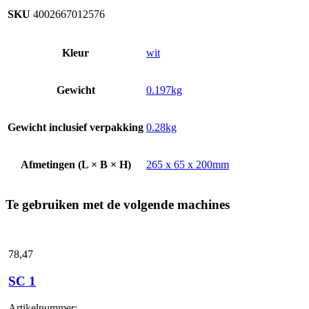
SKU
4002667012576
Kleur
wit
Gewicht
0.197kg
Gewicht inclusief verpakking
0.28kg
Afmetingen (L × B × H)
265 x 65 x 200mm
Te gebruiken met de volgende machines
78,
47
SC 1
Artikelnummer: