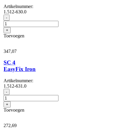
Artikelnummer:
1.512-630.0
SC
-
4
EasyFix
+
aantal
Toevoegen
347,
07
SC 4
EasyFix Iron
Artikelnummer:
1.512-631.0
SC
-
4
EasyFix
+
Iron
Toevoegen
aantal
272,
69