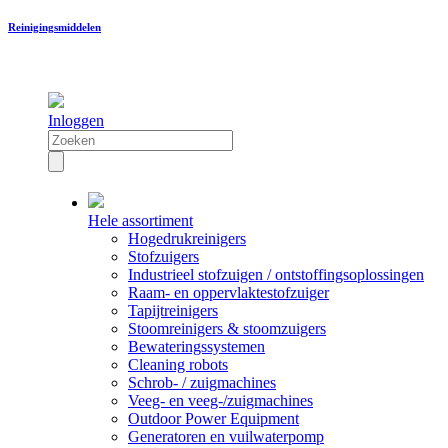
Reinigingsmiddelen
Inloggen
Hele assortiment
Hogedrukreinigers
Stofzuigers
Industrieel stofzuigen / ontstoffingsoplossingen
Raam- en oppervlaktestofzuiger
Tapijtreinigers
Stoomreinigers & stoomzuigers
Bewateringssystemen
Cleaning robots
Schrob- / zuigmachines
Veeg- en veeg-/zuigmachines
Outdoor Power Equipment
Generatoren en vuilwaterpomp