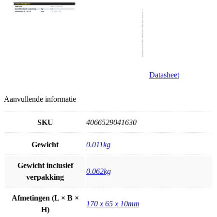
Datasheet
Aanvullende informatie
SKU
4066529041630
Gewicht
0.011kg
Gewicht inclusief
0.062kg
verpakking
Afmetingen (L × B ×
170 x 65 x 10mm
H)