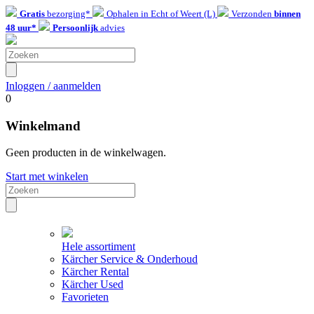
Gratis
bezorging*
Ophalen in Echt of Weert (L)
Verzonden
binnen
48 uur*
Persoonlijk
advies
Inloggen / aanmelden
0
Winkelmand
Geen producten in de winkelwagen.
Start met winkelen
Hele assortiment
Kärcher Service & Onderhoud
Kärcher Rental
Kärcher Used
Favorieten