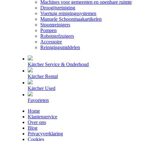
Machines voor gemeenten en openbare ruimte
Droogijsreiniging
Voertuig reinigingssystemen
Manuele Schoonmaakartikelen
Stoomreinigers
Pompen
Robotstofzuigers
Accessoire
Reinigingsmiddelen
Kärcher Service & Onderhoud
Kärcher Rental
Kärcher Used
Favorieten
Home
Klantenservice
Over ons
Blog
Privacyverklaring
Cookies