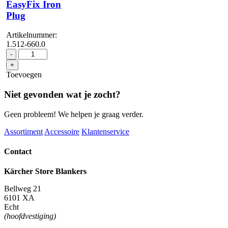
EasyFix Iron
Plug
Artikelnummer:
1.512-660.0
SC
-
5
+
EasyFix
Toevoegen
Iron
Plug
Niet gevonden wat je zocht?
aantal
Geen probleem! We helpen je graag verder.
Assortiment
Accessoire
Klantenservice
Contact
Kärcher Store Blankers
Bellweg 21
6101 XA
Echt
(hoofdvestiging)