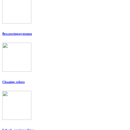
Bewateringssystemen
Cleaning robots
Schrob- / zuigmachines