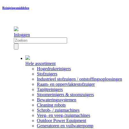
Reinigingsmiddelen
Inloggen
Hele assortiment
Hogedrukreinigers
Stofzuigers
Industrieel stofzuigen / ontstoffingsoplossingen
Raam- en oppervlaktestofzuiger
Tapijtreinigers
Stoomreinigers & stoomzuigers
Bewateringssystemen
Cleaning robots
Schrob- / zuigmachines
Veeg- en veeg-/zuigmachines
Outdoor Power Equipment
Generatoren en vuilwaterpomp