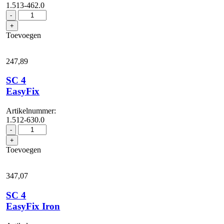
1.513-462.0
SC
-
4
+
Deluxe
Toevoegen
Iron
aantal
247,
89
SC 4
EasyFix
Artikelnummer:
1.512-630.0
SC
-
4
+
EasyFix
Toevoegen
aantal
347,
07
SC 4
EasyFix Iron