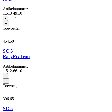
Artikelnummer:
1.513-491.0
SC
-
5
+
Deluxe
Toevoegen
Signature
Line
aantal
454,
50
SC 5
EasyFix Iron
Artikelnummer:
1.512-661.0
SC
-
5
+
EasyFix
Toevoegen
Iron
aantal
396,
65
SC 5