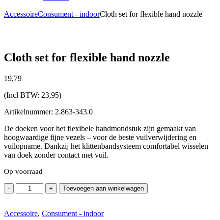
Accessoire
Consument - indoor
Cloth set for flexible hand nozzle
Cloth set for flexible hand nozzle
19,
79
(Incl BTW:
23,95
)
Artikelnummer: 2.863-343.0
De doeken voor het flexibele handmondstuk zijn gemaakt van
hoogwaardige fijne vezels – voor de beste vuilverwijdering en
vuilopname. Dankzij het klittenbandsysteem comfortabel wisselen
van doek zonder contact met vuil.
Op voorraad
Cloth
-
+
Toevoegen aan winkelwagen
set
for
Accessoire
flexible
,
Consument - indoor