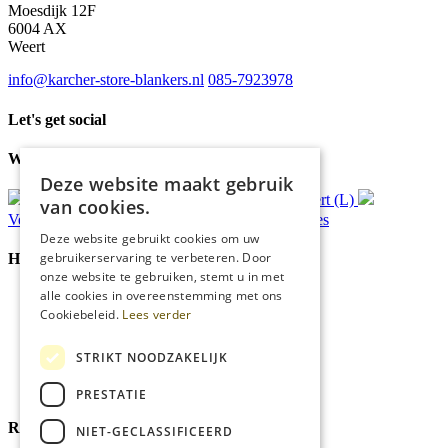
Moesdijk 12F
6004 AX
Weert
info@karcher-store-blankers.nl
085-7923978
Let's get social
Waar wij voor staan
Deze website maakt gebruik
Gratis
bezorging*
Ophalen in Echt of Weert (L)
van cookies.
Verzonden
binnen 48 uur*
Persoonlijk
advies
Deze website gebruikt cookies om uw
gebruikerservaring te verbeteren. Door
Handige Links
onze website te gebruiken, stemt u in met
alle cookies in overeenstemming met ons
Home
Cookiebeleid.
Lees verder
Klantenservice
Over ons
Blog
STRIKT NOODZAKELIJK
Privacyverklaring
Cookies
PRESTATIE
Reviewmerk
NIET-GECLASSIFICEERD