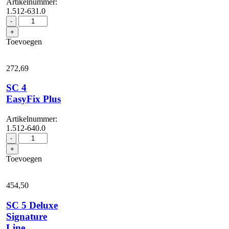
Artikelnummer:
1.512-631.0
SC
-
4
+
EasyFix
Toevoegen
Iron
aantal
272,
69
SC 4
EasyFix Plus
Artikelnummer:
1.512-640.0
SC
-
4
+
EasyFix
Toevoegen
Plus
aantal
454,
50
SC 5 Deluxe
Signature
Line