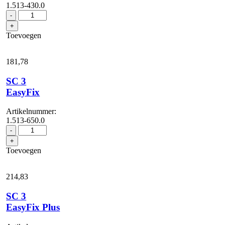
1.513-430.0
SC
-
3
+
Deluxe
Toevoegen
aantal
181,
78
SC 3
EasyFix
Artikelnummer:
1.513-650.0
SC
-
3
+
EasyFix
Toevoegen
aantal
214,
83
SC 3
EasyFix Plus