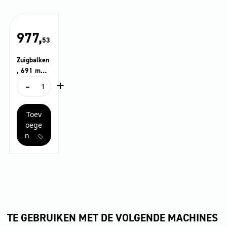
977,
53
Zuigbalken
, 691 mm,
-
+
gebogen
Zuigbalken,
691
mm,
Toev
gebogen
aantal
oege
n
TE GEBRUIKEN MET DE VOLGENDE MACHINES