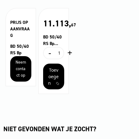
11.113,
PRIJS OP
67
AANVRAA
G
BD 50/40
RS Bp
BD 50/40
-
+
Pack
BD
RS Bp
50/40
Neem
RS
conta
Toev
Bp
ct op
Pack
oege
aantal
n
NIET GEVONDEN WAT JE ZOCHT?