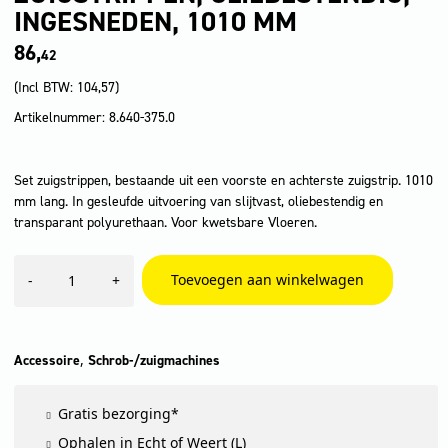
INGESNEDEN, 1010 MM
86,
42
(Incl BTW:
104,57
)
Artikelnummer: 8.640-375.0
Set zuigstrippen, bestaande uit een voorste en achterste zuigstrip. 1010
mm lang. In gesleufde uitvoering van slijtvast, oliebestendig en
transparant polyurethaan. Voor kwetsbare Vloeren.
Zuigstrippen,
Toevoegen aan winkelwagen
-
+
oliebestendig,
ingesneden,
1010
mm
aantal
,
Accessoire
Schrob-/zuigmachines
Gratis bezorging*
Ophalen in Echt of Weert (L)