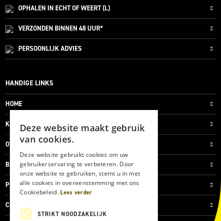
OPHALEN IN ECHT OF WEERT (L)
VERZONDEN
BINNEN 48 UUR*
PERSOONLIJK
ADVIES
HANDIGE LINKS
HOME
KLANTENSERVICE
Deze website maakt gebruik
van cookies.
OVER ONS
Deze website gebruikt cookies om uw
gebruikerservaring te verbeteren. Door
BLOG
onze website te gebruiken, stemt u in met
alle cookies in overeenstemming met ons
PRIVACYVERKLARING
Cookiebeleid.
Lees verder
COOKIES
STRIKT NOODZAKELIJK