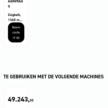
AANVRAA
G
Zuigbalk,
1340 mm,
parabolisc
Neem
h
conta
ct op
TE GEBRUIKEN MET DE VOLGENDE MACHINES
49.243,
30