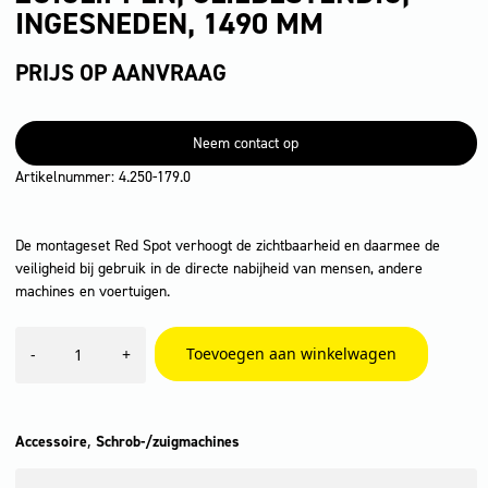
INGESNEDEN, 1490 MM
PRIJS OP AANVRAAG
Neem contact op
Artikelnummer: 4.250-179.0
De montageset Red Spot verhoogt de zichtbaarheid en daarmee de
veiligheid bij gebruik in de directe nabijheid van mensen, andere
machines en voertuigen.
zuiglippen,
Toevoegen aan winkelwagen
-
+
oliebestendig,
ingesneden,
1490
mm
aantal
,
Accessoire
Schrob-/zuigmachines