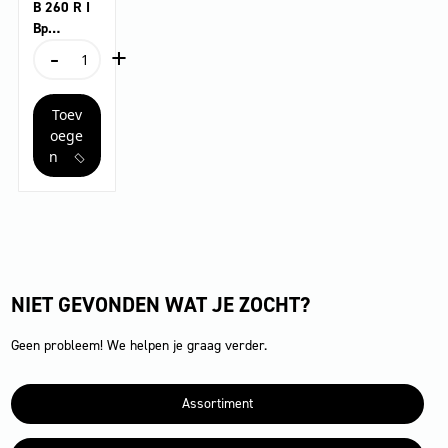
B 260 R I
Bp
-
+
Pack+R12
B
0+DOSE+S
260
B
R
Toev
I
Bp
oege
Pack+R120+DOSE+SB
n
aantal
NIET GEVONDEN WAT JE ZOCHT?
Geen probleem! We helpen je graag verder.
Assortiment