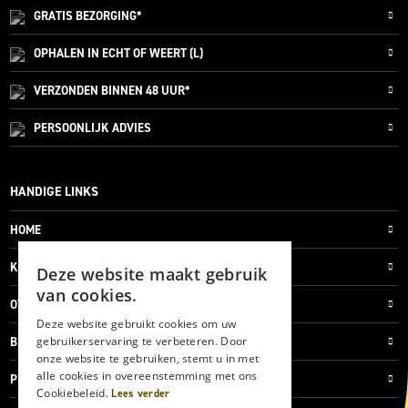
GRATIS
BEZORGING*
OPHALEN IN ECHT OF WEERT (L)
VERZONDEN
BINNEN 48 UUR*
PERSOONLIJK
ADVIES
HANDIGE LINKS
HOME
KLANTENSERVICE
Deze website maakt gebruik
van cookies.
OVER ONS
Deze website gebruikt cookies om uw
gebruikerservaring te verbeteren. Door
BLOG
onze website te gebruiken, stemt u in met
alle cookies in overeenstemming met ons
PRIVACYVERKLARING
Cookiebeleid.
Lees verder