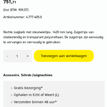
751,
71
(Incl BTW:
909,57
)
Artikelnummer: 4.777-405.0
Rechte zuigbalk met steunwieltjes. 1420 mm lang. Zuigstrips van
oliebestendig en transparant polyurethaan. De zuigstrips zijn eenvoudig
te vervangen en viervoudig te gebruiken.
Zuigbalken,
Toevoegen aan winkelwagen
-
+
1420
mm,
recht
aantal
,
Accessoire
Schrob-/zuigmachines
Gratis bezorging*
Ophalen in Echt of Weert (L)
Verzonden binnen 48 uur*