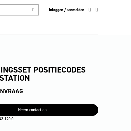
Inloggen / aanmelden
DINGSSET POSITIECODES
STATION
ANVRAAG
Neem contact op
43-190.0