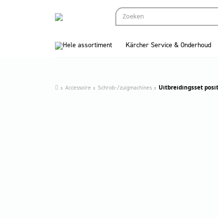
Hele assortiment
Kärcher Service & Onderhoud
Accessoire
Schrob-/zuigmachines
Uitbreidingsset posi