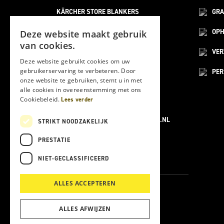
KÄRCHER STORE BLANKERS
GRA
BELLWEG 21
6101 XA
OPH
Deze website maakt gebruik
ECHT
van cookies.
(HOOFDVESTIGING)
VE
Deze website gebruikt cookies om uw
gebruikerservaring te verbeteren. Door
PER
MOESDIJK 12F
onze website te gebruiken, stemt u in met
6004 AX
alle cookies in overeenstemming met ons
WEERT
Cookiebeleid.
Lees verder
INFO@KARCHER-STORE-BLANKERS.NL
STRIKT NOODZAKELIJK
085-7923978
PRESTATIE
NIET-GECLASSIFICEERD
LET'S GET SOCIAL
ALLES ACCEPTEREN
ALLES AFWIJZEN