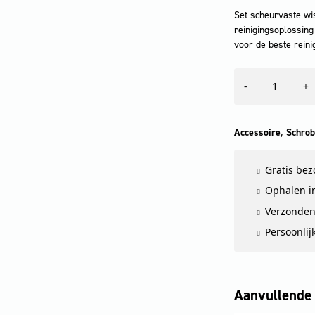
Set scheurvaste wi
reinigingsoplossing
voor de beste reini
Uitbreidingsset
-
+
positiecodes
dockingstation
aantal
,
Accessoire
Schrob
Gratis be
Ophalen in
Verzonden
Persoonlij
Aanvullende 