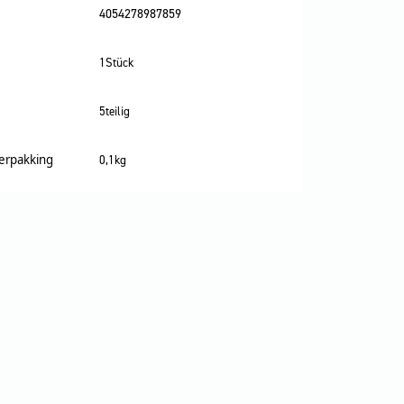
4054278987859
1Stück
5teilig
verpakking
0,1kg