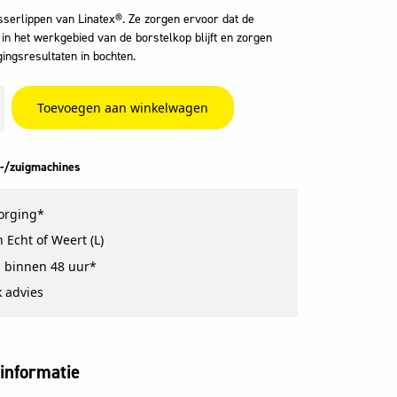
sserlippen van Linatex®. Ze zorgen ervoor dat de
 in het werkgebied van de borstelkop blijft en zorgen
gingsresultaten in bochten.
Toevoegen aan winkelwagen
-/zuigmachines
zorging*
 Echt of Weert (L)
 binnen 48 uur*
k advies
informatie