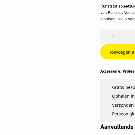
Kunststof spleetzu
van Kärcher. Vooral
plaatsen, zoals voe
Spleetzuigmond,
-
NT,
DN
40,
Toevoegen a
kunststof,
300
mm
,
Accessoire
Profes
aantal
Gratis bez
Ophalen in 
Verzonden 
Persoonlijk
Aanvullende 