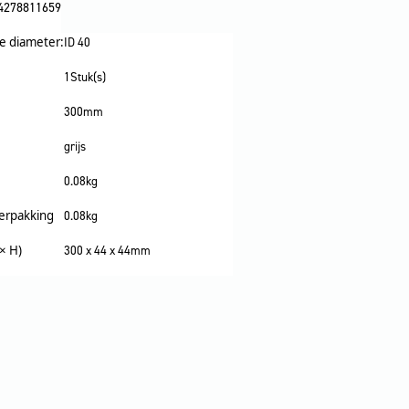
4278811659
e diameter:
ID 40
1Stuk(s)
300mm
grijs
0.08kg
verpakking
0.08kg
× H)
300 x 44 x 44mm