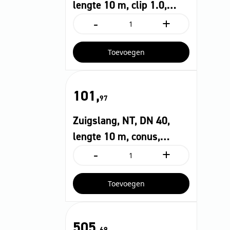
lengte 10 m, clip 1.0,
m,
-
+
bajonet 1.0
elektrisch
Zuigslang,
geleidend,
NT,
cli...
DN
aantal
Toevoegen
40,
lengte
10
m,
101,
clip
97
1.0,
bajonet
Zuigslang, NT, DN 40,
1.0
aantal
lengte 10 m, conus,
-
+
bajonet 1.0
Zuigslang,
NT,
DN
Toevoegen
40,
lengte
10
m,
505,
conus,
69