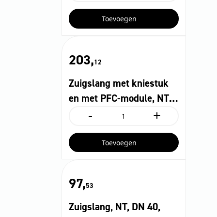
met
bocht,
Toevoegen
NT,
DN
40,
lengte
203,
4
12
m,
clip
Zuigslang met kniestuk
1.0,
bajonet
en met PFC-module, NT,
1.0
-
+
DN 40, lengte 4 m,
aantal
Zuigslang
met
elektrisch geleidend,
kniestuk
cli…
Toevoegen
en
met
PFC-
module,
97,
NT,
53
DN
40,
Zuigslang, NT, DN 40,
lengte
4