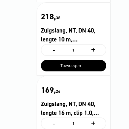
10
m,
218,
elektrisch
38
geleidend,
clip
Zuigslang, NT, DN 40,
1.0,
bajonet
lengte 10 m,
1.0
-
+
oliebestendig, conus,
aantal
Zuigslang,
NT,
bajonet 1,0
DN
Toevoegen
40,
lengte
10
m,
169,
oliebestendig,
26
conus,
bajonet
Zuigslang, NT, DN 40,
1,0
aantal
lengte 16 m, clip 1.0,
-
+
bajonet 1.0
Zuigslang,
NT,