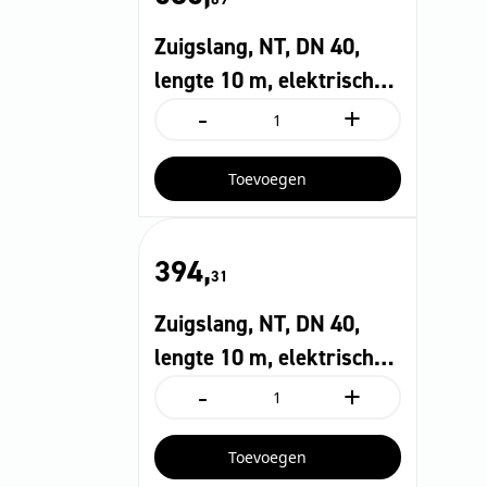
bajonet
1.0
Zuigslang, NT, DN 40,
aantal
lengte 10 m, elektrisch
-
+
geleidend, conus, bajonet
Zuigslang,
NT,
1,0
DN
Toevoegen
40,
lengte
10
m,
394,
elektrisch
31
geleidend,
conus,
Zuigslang, NT, DN 40,
bajonet
1,0
lengte 10 m, elektrisch
aantal
-
+
geleidend, clip 1.0,
Zuigslang,
NT,
bajonet 1.0
DN
Toevoegen
40,
lengte