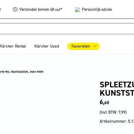
)
Verzonden
binnen 48 uur*
Persoonlijk
advies
Kärcher Rental
Kärcher Used
Favorieten
DN 40, kunststof, 300 mm
SPLEETZU
KUNSTST
6,
60
(Incl BTW:
7,99
)
Artikelnummer: 5.1