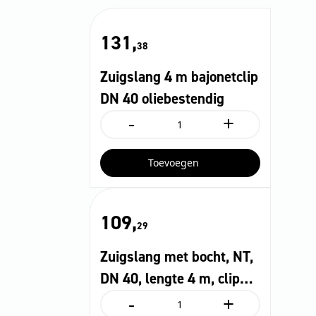
131,
38
Zuigslang 4 m bajonetclip
DN 40 oliebestendig
-
+
Zuigslang
4
m
Toevoegen
bajonetclip
DN
40
oliebestendig
109,
aantal
29
Zuigslang met bocht, NT,
DN 40, lengte 4 m, clip
-
+
1.0, bajonet 1.0
Zuigslang