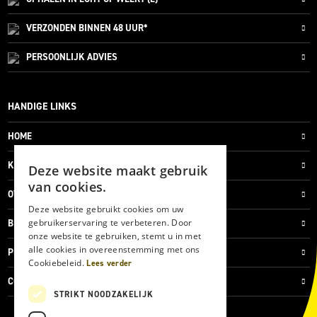
VERZONDEN
BINNEN 48 UUR*
PERSOONLIJK
ADVIES
HANDIGE LINKS
HOME
KLANTENSERVICE
Deze website maakt gebruik
van cookies.
OVER ONS
Deze website gebruikt cookies om uw
gebruikerservaring te verbeteren. Door
BLOG
onze website te gebruiken, stemt u in met
alle cookies in overeenstemming met ons
PRIVACYVERKLARING
Cookiebeleid.
Lees verder
COOKIES
STRIKT NOODZAKELIJK