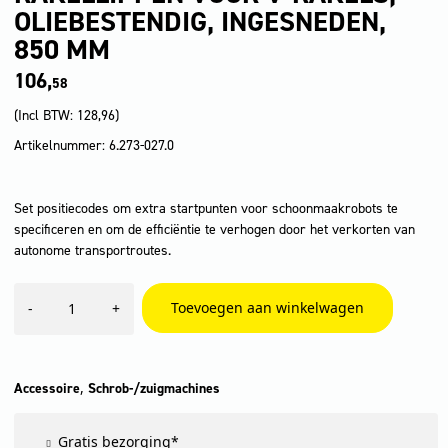
OLIEBESTENDIG, INGESNEDEN,
850 MM
106,
58
(Incl BTW:
128,96
)
Artikelnummer: 6.273-027.0
Set positiecodes om extra startpunten voor schoonmaakrobots te
specificeren en om de efficiëntie te verhogen door het verkorten van
autonome transportroutes.
Rakellippen
Toevoegen aan winkelwagen
-
+
voor
V-
rakels,
oliebestendig,
ingesneden,
,
Accessoire
Schrob-/zuigmachines
850
mm
Gratis bezorging*
aantal