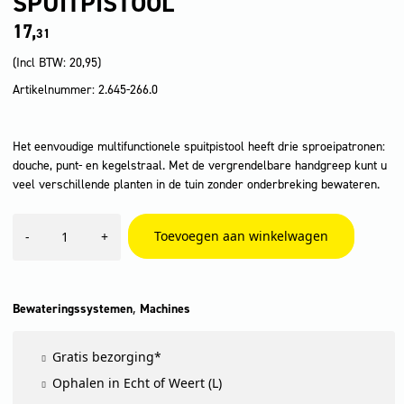
SPUITPISTOOL
17,
31
(Incl BTW:
20,95
)
Artikelnummer: 2.645-266.0
Het eenvoudige multifunctionele spuitpistool heeft drie sproeipatronen:
douche, punt- en kegelstraal. Met de vergrendelbare handgreep kunt u
veel verschillende planten in de tuin zonder onderbreking bewateren.
Multifunctioneel
Toevoegen aan winkelwagen
-
+
spuitpistool
aantal
,
Bewateringssystemen
Machines
Gratis bezorging*
Ophalen in Echt of Weert (L)