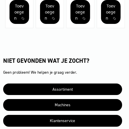
1/2"
Uni
met
Uni
Toev
Toev
Toev
Toev
20
aantal
G1/2
Aquastop
m
reduceerstuk
aantal
oege
oege
oege
oege
aantal
aantal
n
n
n
n
NIET GEVONDEN WAT JE ZOCHT?
Geen probleem! We helpen je graag verder.
Assortiment
Machines
Klantenservice