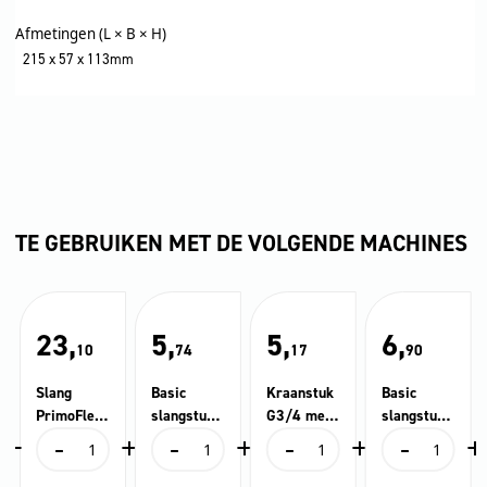
Afmetingen (L × B × H)
215 x 57 x 113mm
TE GEBRUIKEN MET DE VOLGENDE MACHINES
23,
5,
5,
6,
10
74
17
90
Slang
Basic
Kraanstuk
Basic
PrimoFlex
slangstuk
G3/4 met
slangstuk
+
-
+
-
+
-
+
-
+
® 1/2″ 20
Uni
G1/2
Uni
der
Slang
Basic
Kraanstuk
Basic
m
reduceerst
Aquastop
PrimoFlex®
slangstuk
G3/4
slangstuk
uk