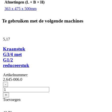
Afmetingen (L × B × H)
363 x 475 x 500mm
Te gebruiken met de volgende machines
5,
17
Kraanstuk
G3/4 met
G1/2
reduceerstuk
Artikelnummer:
2.645-006.0
Kraanstuk
-
G3/4
met
+
G1/2
Toevoegen
reduceerstuk
aantal