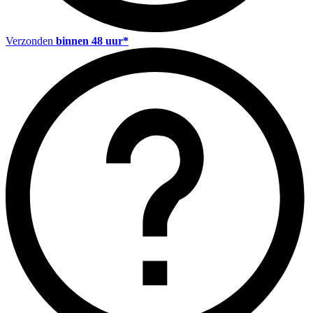
Verzonden
binnen 48 uur*