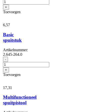
PrimoFlex®
1/2"
+
20
Toevoegen
m
aantal
6,
57
Basic
spuitstuk
Artikelnummer:
2.645-264.0
Basic
-
spuitstuk
aantal
+
Toevoegen
17,
31
Multifunctioneel
spuitpistool