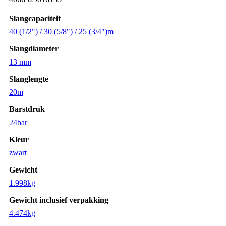
Slangcapaciteit
40 (1/2") / 30 (5/8") / 25 (3/4")m
Slangdiameter
13 mm
Slanglengte
20m
Barstdruk
24bar
Kleur
zwart
Gewicht
1.998kg
Gewicht inclusief verpakking
4.474kg