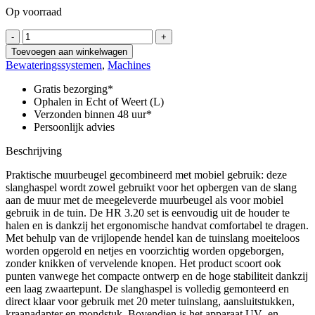
Op voorraad
HR
-
+
3.20
Toevoegen aan winkelwagen
Set
Bewateringssystemen
,
Machines
aantal
Gratis bezorging*
Ophalen in Echt of Weert (L)
Verzonden binnen 48 uur*
Persoonlijk advies
Beschrijving
Praktische muurbeugel gecombineerd met mobiel gebruik: deze
slanghaspel wordt zowel gebruikt voor het opbergen van de slang
aan de muur met de meegeleverde muurbeugel als voor mobiel
gebruik in de tuin. De HR 3.20 set is eenvoudig uit de houder te
halen en is dankzij het ergonomische handvat comfortabel te dragen.
Met behulp van de vrijlopende hendel kan de tuinslang moeiteloos
worden opgerold en netjes en voorzichtig worden opgeborgen,
zonder knikken of vervelende knopen. Het product scoort ook
punten vanwege het compacte ontwerp en de hoge stabiliteit dankzij
een laag zwaartepunt. De slanghaspel is volledig gemonteerd en
direct klaar voor gebruik met 20 meter tuinslang, aansluitstukken,
kraanadapter en mondstuk. Bovendien is het apparaat UV- en