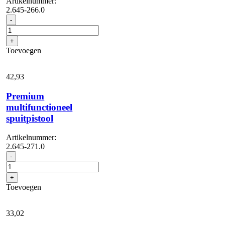
Artikelnummer:
2.645-266.0
Multifunctioneel
-
spuitpistool
aantal
+
Toevoegen
42,
93
Premium
multifunctioneel
spuitpistool
Artikelnummer:
2.645-271.0
Premium
-
multifunctioneel
spuitpistool
+
aantal
Toevoegen
33,
02