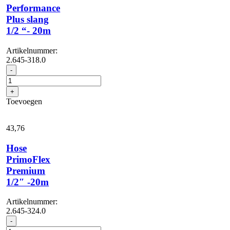
Performance
Plus slang
1/2 “- 20m
Artikelnummer:
2.645-318.0
Performance
-
Plus
slang
+
1/2
Toevoegen
"-
20m
aantal
43,
76
Hose
PrimoFlex
Premium
1/2″ -20m
Artikelnummer:
2.645-324.0
Hose
-
PrimoFlex