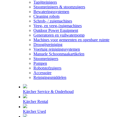
Tapijtreinigers
Stoomreinigers & stoomzuigers
Bewateringssystemen
Cleaning robots
Schrob- / zuigmachines
Veeg- en veeg-/zuigmachines
Outdoor Power Equipment
Generatoren en vuilwaterpomp
Machines voor gemeenten en openbare ruimte
Droogijsreiniging
Voertuig reinigingssystemen
Manuele Schoonmaakartikelen
Stoomreinigers
Pompen
Robotstofzuigers
Accessoire
Reinigingsmiddelen
Kärcher Service & Onderhoud
Kärcher Rental
Kärcher Used