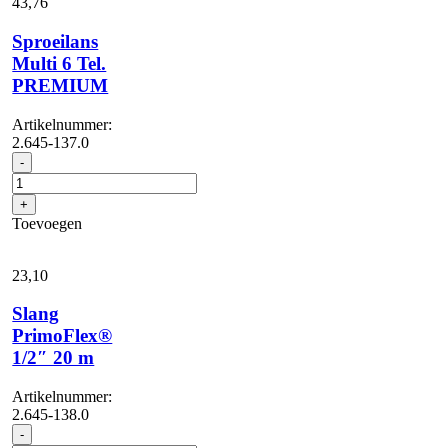
43,
76
Sproeilans
Multi 6 Tel.
PREMIUM
Artikelnummer:
2.645-137.0
Sproeilans
-
Multi
6
+
Tel.
Toevoegen
PREMIUM
aantal
23,
10
Slang
PrimoFlex®
1/2″ 20 m
Artikelnummer:
2.645-138.0
Slang
-