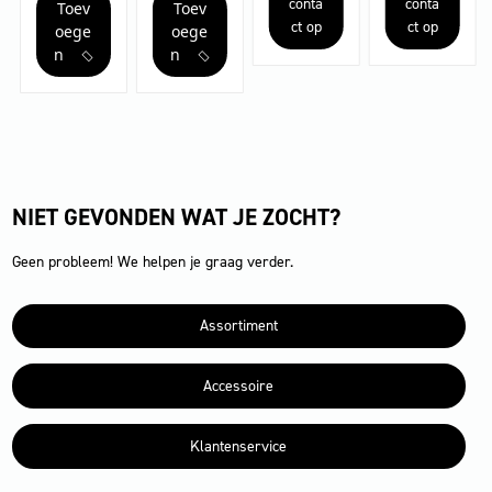
conta
conta
Toev
Toev
Bp
Bp
e…
SD…
ct op
ct op
Pack
Pack
oege
oege
170Ah+D75+DOSE+Fle...
170Ah+D75+DOSE+SSD...
n
n
aantal
aantal
NIET GEVONDEN WAT JE ZOCHT?
Geen probleem! We helpen je graag verder.
Assortiment
Accessoire
Klantenservice