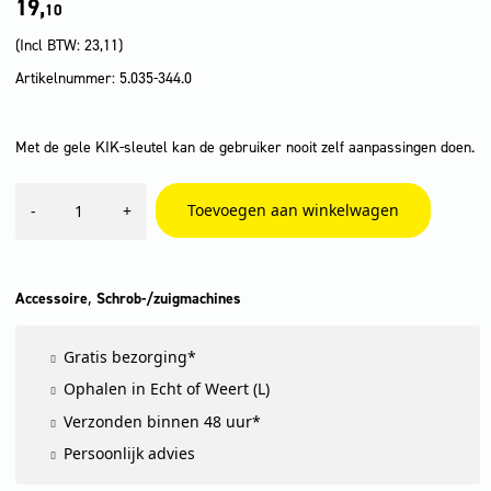
19,
10
(Incl BTW:
23,11
)
Artikelnummer: 5.035-344.0
Met de gele KIK-sleutel kan de gebruiker nooit zelf aanpassingen doen.
KIK-
Toevoegen aan winkelwagen
-
+
sleutel,
geel
aantal
,
Accessoire
Schrob-/zuigmachines
Gratis bezorging*
Ophalen in Echt of Weert (L)
Verzonden binnen 48 uur*
Persoonlijk advies