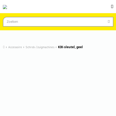
Accessoire
Schrob-/zuigmachines
KIK-sleutel, geel