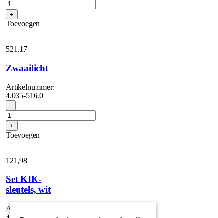
vuilwatertank
compleet
+
aantal
Toevoegen
521,
17
Zwaailicht
Artikelnummer:
4.035-516.0
Zwaailicht
-
aantal
+
Toevoegen
121,
98
Set KIK-
sleutels, wit
Artikelnummer:
4.035-064.0