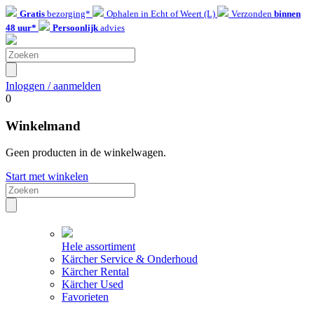
Gratis
bezorging*
Ophalen in Echt of Weert (L)
Verzonden
binnen
48 uur*
Persoonlijk
advies
Inloggen / aanmelden
0
Winkelmand
Geen producten in de winkelwagen.
Start met winkelen
Hele assortiment
Kärcher Service & Onderhoud
Kärcher Rental
Kärcher Used
Favorieten