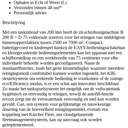
75
Ophalen in Echt of Weert (L)
aantal
Verzonden binnen 48 uur*
Persoonlijk advies
Beschrijving
Met een tankinhoud van 200 liter heeft de zit-schrobzuigmachine B
200 R + D 75 voldoende reserves voor het reinigen van middelgrote
binnenoppervlakken tussen 2500 en 7000 m². Compact,
batterijgevoed en kinderspel dankzij de EASY-bedieningsschakelaar
en kleurgecodeerde bedieningselementen kan het apparaat met een
schijfborstelkop en een werkbreedte van 75 centimeter voor elke
individuele behoefte worden geconfigureerd. Naast de
standaardfuncties, zoals het grote kleurendisplay waarmee meerdere
reinigingsmodi comfortabel kunnen worden ingesteld, het KIK-
sleutelsysteem om verkeerde bediening te voorkomen of de zuinige
eco!Efficiency-modus, is er een schat aan innovaties beschikbaar.
Zo maakt het tankspoelsysteem het mogelijk om de vuilwatertank
hygiënisch en eenvoudig te reinigen, terwijl de autofill-functie
ervoor zorgt dat de verswatertank eenvoudig en snel kan worden
gevuld. Can, een systeem voor gelijkmatige en nauwkeurige
dosering van de hoeveelheid reinigingsmiddel, evenals een
koppeling met Kärcher Fleet, ons cloudgebaseerde
fleetmanagementsysteem, kan op aanvraag ook worden
geïmplementeerd.