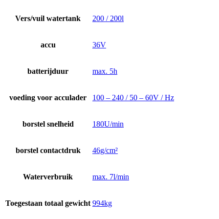
Vers/vuil watertank
200 / 200l
accu
36V
batterijduur
max. 5h
voeding voor acculader
100 – 240 / 50 – 60V / Hz
borstel snelheid
180U/min
borstel contactdruk
46g/cm²
Waterverbruik
max. 7l/min
Toegestaan totaal gewicht
994kg