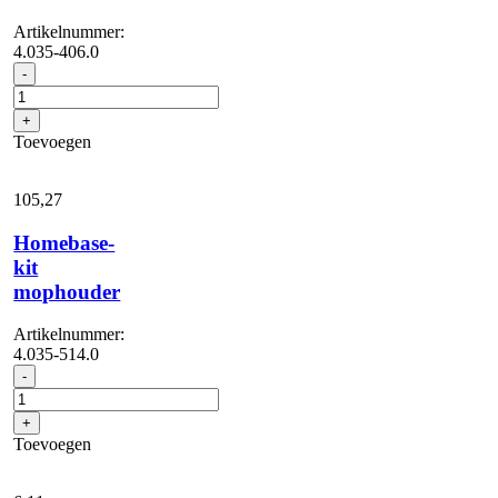
Artikelnummer:
4.035-406.0
Homebasekit
-
"Box"
aantal
+
Toevoegen
105,
27
Homebase-
kit
mophouder
Artikelnummer:
4.035-514.0
Homebase-
-
kit
mophouder
+
aantal
Toevoegen