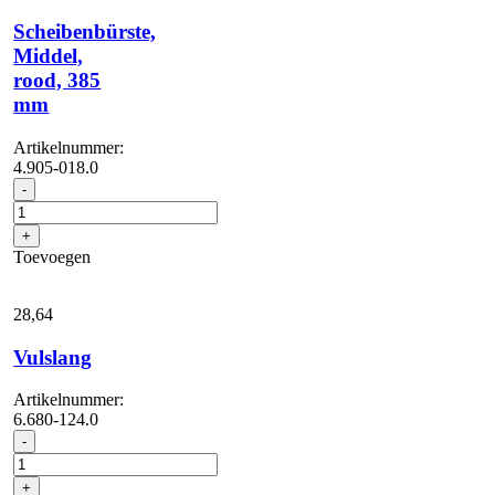
Scheibenbürste,
Middel,
rood, 385
mm
Artikelnummer:
4.905-018.0
Scheibenbürste,
-
Middel,
rood,
+
385
Toevoegen
mm
aantal
28,
64
Vulslang
Artikelnummer:
6.680-124.0
Vulslang
-
aantal
+