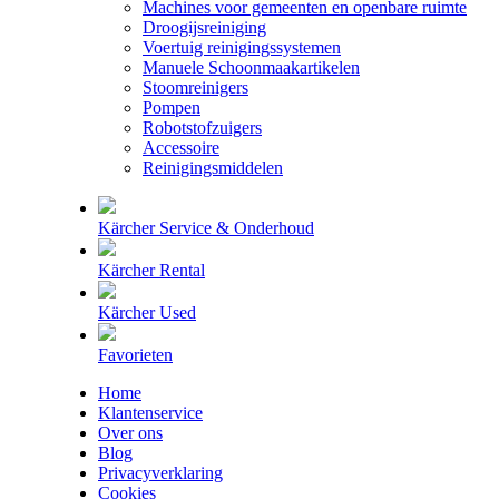
Machines voor gemeenten en openbare ruimte
Droogijsreiniging
Voertuig reinigingssystemen
Manuele Schoonmaakartikelen
Stoomreinigers
Pompen
Robotstofzuigers
Accessoire
Reinigingsmiddelen
Kärcher Service & Onderhoud
Kärcher Rental
Kärcher Used
Favorieten
Home
Klantenservice
Over ons
Blog
Privacyverklaring
Cookies