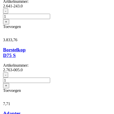
Artikelnummer:
2.641-243.0
Reservoir
-
met
wandhouder
+
aantal
Toevoegen
3.833,
76
Borstelkop
D75 S
Artikelnummer:
2.763-005.0
Borstelkop
-
D75
S
+
aantal
Toevoegen
7,
71
Adapter