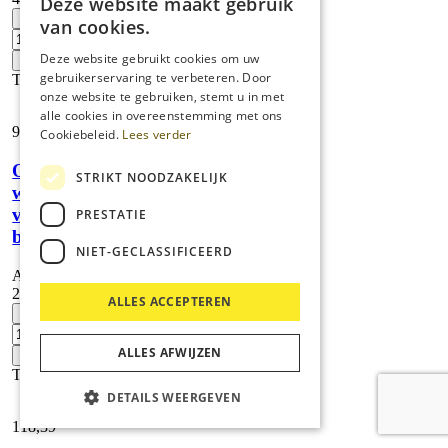
Deze website maakt gebruik
Set
-
van cookies.
KIK-
sleutels,
Deze website gebruikt cookies om uw
+
wit
gebruikerservaring te verbeteren. Door
Toevoegen
aantal
onze website te gebruiken, stemt u in met
alle cookies in overeenstemming met ons
949,
48
Cookiebeleid.
Lees verder
Ombouwset
STRIKT NOODZAKELIJK
wisserstrippen
voor
PRESTATIE
borstelkop
NIET-GECLASSIFICEERD
Artikelnummer:
2.763-031.0
ALLES ACCEPTEREN
Ombouwset
-
wisserstrippen
voor
ALLES AFWIJZEN
+
borstelkop
Toevoegen
aantal
DETAILS WEERGEVEN
118,
39