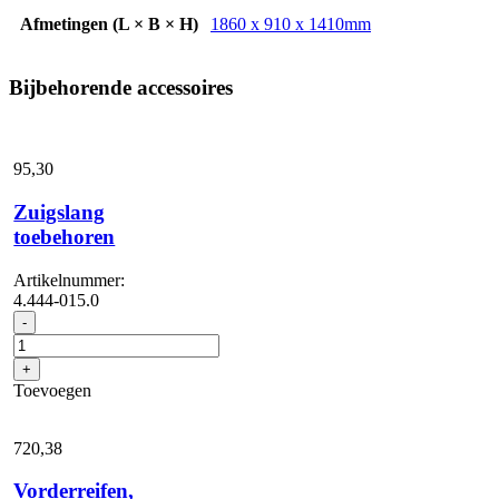
Afmetingen (L × B × H)
1860 x 910 x 1410mm
Bijbehorende accessoires
95,
30
Zuigslang
toebehoren
Artikelnummer:
4.444-015.0
Zuigslang
-
toebehoren
aantal
+
Toevoegen
720,
38
Vorderreifen,