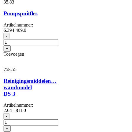
35,
83
Pompspuitfles
Artikelnummer:
6.394-409.0
Pompspuitfles
-
aantal
+
Toevoegen
758,
55
Reinigingsmiddelen…
wandmodel
DS 3
Artikelnummer:
2.641-811.0
Reinigingsmiddelen...
-
wandmodel
DS
+
3