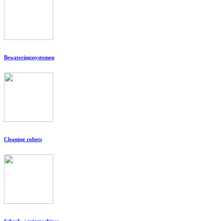
Bewateringssystemen
Cleaning robots
Schrob- / zuigmachines