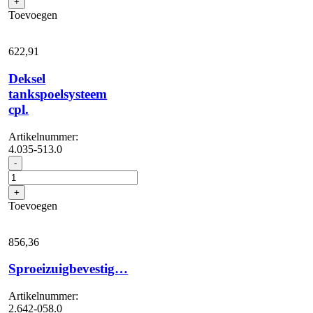
+
Toevoegen
622,
91
Deksel
tankspoelsysteem
cpl.
Artikelnummer:
4.035-513.0
Deksel
-
tankspoelsysteem
cpl.
+
aantal
Toevoegen
856,
36
Sproeizuigbevestig…
Artikelnummer:
2.642-058.0