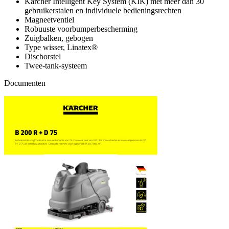
Kärcher Intelligent Key System (KIK) met meer dan 30
gebruikerstalen en individuele bedieningsrechten
Magneetventiel
Robuuste voorbumperbescherming
Zuigbalken, gebogen
Type wisser, Linatex®
Discborstel
Twee-tank-systeem
Documenten