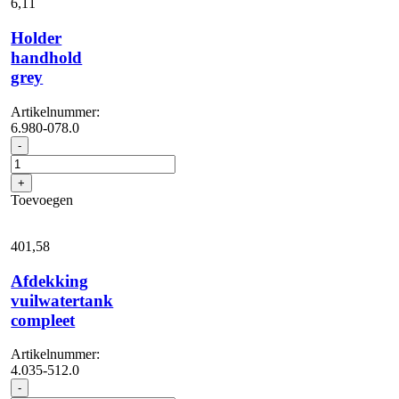
6,
11
Holder
handhold
grey
Artikelnummer:
6.980-078.0
Holder
-
handhold
grey
+
aantal
Toevoegen
401,
58
Afdekking
vuilwatertank
compleet
Artikelnummer:
4.035-512.0
Afdekking
-