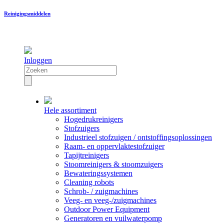
Reinigingsmiddelen
Inloggen
Hele assortiment
Hogedrukreinigers
Stofzuigers
Industrieel stofzuigen / ontstoffingsoplossingen
Raam- en oppervlaktestofzuiger
Tapijtreinigers
Stoomreinigers & stoomzuigers
Bewateringssystemen
Cleaning robots
Schrob- / zuigmachines
Veeg- en veeg-/zuigmachines
Outdoor Power Equipment
Generatoren en vuilwaterpomp