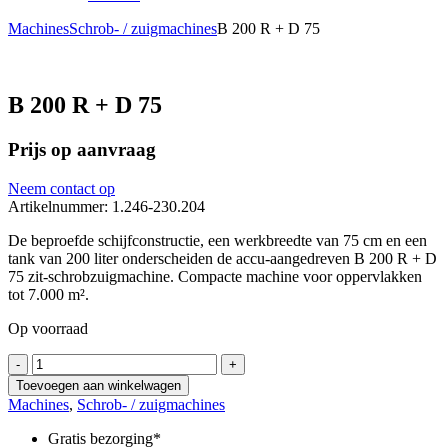
Machines
Schrob- / zuigmachines
B 200 R + D 75
B 200 R + D 75
Prijs op aanvraag
Neem contact op
Artikelnummer: 1.246-230.204
De beproefde schijfconstructie, een werkbreedte van 75 cm en een
tank van 200 liter onderscheiden de accu-aangedreven B 200 R + D
75 zit-schrobzuigmachine. Compacte machine voor oppervlakken
tot 7.000 m².
Op voorraad
B
-
+
200
Toevoegen aan winkelwagen
R
Machines
,
Schrob- / zuigmachines
+
D
Gratis bezorging*