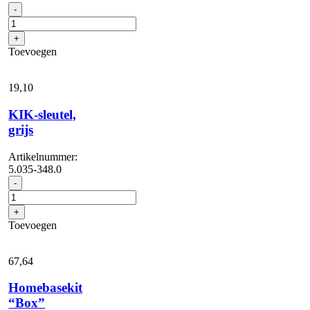
Sproeizuigbevestig...
-
aantal
+
Toevoegen
19,
10
KIK-sleutel,
grijs
Artikelnummer:
5.035-348.0
KIK-
-
sleutel,
grijs
+
aantal
Toevoegen
67,
64
Homebasekit
“Box”