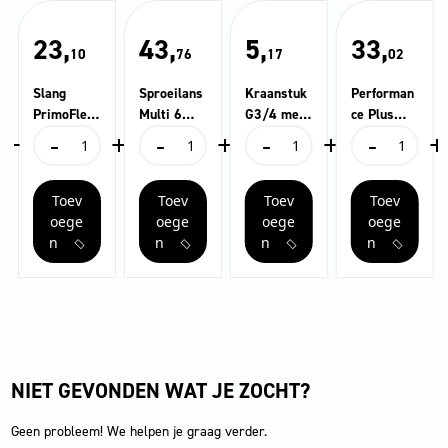
23,
43,
5,
33,
10
76
17
02
Slang
Sproeilans
Kraanstuk
Performan
PrimoFlex
Multi 6
G3/4 met
ce Plus
+
-
+
-
+
-
+
-
+
® 1/2″ 20
Tel.
G1/2
slang 1/2
Slang
Sproeilans
Kraanstuk
Performance
m
PREMIUM
reduceerst
“- 20m
PrimoFlex®
Multi
G3/4
Plus
uk
1/2"
6
met
slang
Toev
Toev
Toev
Toev
20
Tel.
G1/2
1/2
m
PREMIUM
reduceerstuk
"-
oege
oege
oege
oege
aantal
aantal
aantal
20m
n
n
n
n
aantal
NIET GEVONDEN WAT JE ZOCHT?
Geen probleem! We helpen je graag verder.