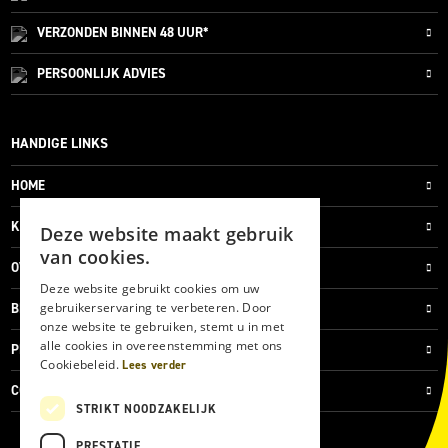
VERZONDEN
BINNEN 48 UUR*
PERSOONLIJK
ADVIES
HANDIGE LINKS
HOME
KLANTENSERVICE
Deze website maakt gebruik
van cookies.
OVER ONS
Deze website gebruikt cookies om uw
gebruikerservaring te verbeteren. Door
BLOG
onze website te gebruiken, stemt u in met
alle cookies in overeenstemming met ons
PRIVACYVERKLARING
Cookiebeleid.
Lees verder
COOKIES
STRIKT NOODZAKELIJK
PRESTATIE