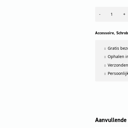
Extra
-
+
gewicht,
10
kg
aantal
,
Accessoire
Schrob
Gratis be
Ophalen in
Verzonden
Persoonlij
Aanvullende 