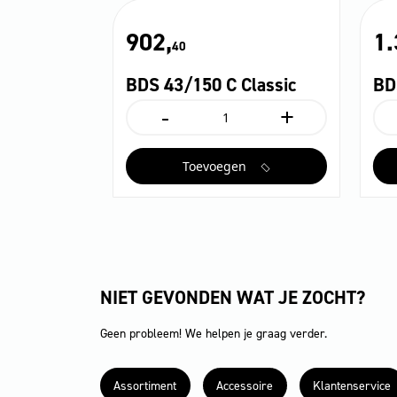
902,
1.
40
BDS 43/150 C Classic
BD
-
+
BDS
B
43/150
4
C
C
Toevoegen
Classic
aa
aantal
NIET GEVONDEN WAT JE ZOCHT?
Geen probleem! We helpen je graag verder.
Assortiment
Accessoire
Klantenservice