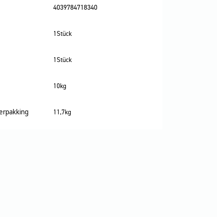
4039784718340
1Stück
1Stück
10kg
verpakking
11,7kg