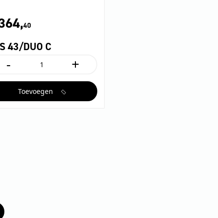
364,
40
S 43/DUO C
-
+
DS
3/DUO
Toevoegen
ntal