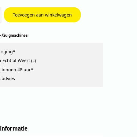
Toevoegen aan winkelwagen
-/zuigmachines
zorging*
 Echt of Weert (L)
 binnen 48 uur*
k advies
informatie