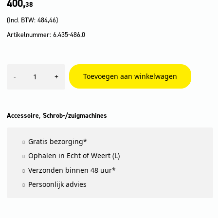
400,
38
(Incl BTW:
484,46
)
Artikelnummer: 6.435-486.0
Disk
Toevoegen aan winkelwagen
-
+
17",
431
mm
aantal
,
Accessoire
Schrob-/zuigmachines
Gratis bezorging*
Ophalen in Echt of Weert (L)
Verzonden binnen 48 uur*
Persoonlijk advies