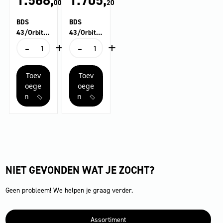
1.566,
1.705,
00
20
BDS
BDS
43/Orbital
43/Orbital
-
+
-
+
C
C Spray
BDS
BDS
43/Orbital
43/Orbital
C
C
Toev
Toev
aantal
Spray
aantal
oege
oege
n
n
NIET GEVONDEN WAT JE ZOCHT?
Geen probleem! We helpen je graag verder.
Assortiment