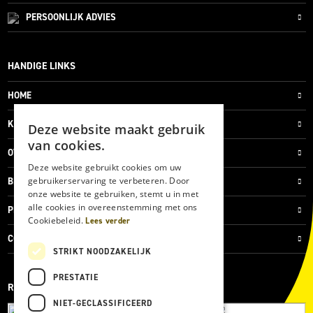
PERSOONLIJK
ADVIES
HANDIGE LINKS
HOME
KLANTENSERVICE
Deze website maakt gebruik
van cookies.
OVER ONS
Deze website gebruikt cookies om uw
gebruikerservaring te verbeteren. Door
BLOG
onze website te gebruiken, stemt u in met
alle cookies in overeenstemming met ons
PRIVACYVERKLARING
Cookiebeleid.
Lees verder
COOKIES
STRIKT NOODZAKELIJK
PRESTATIE
REVIEWMERK
NIET-GECLASSIFICEERD