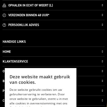
OPHALEN IN ECHT OF WEERT (L)
VERZONDEN
BINNEN 48 UUR*
PERSOONLIJK
ADVIES
HANDIGE LINKS
HOME
KLANTENSERVICE
OVER ONS
Deze website maakt gebruik
BLOG
van cookies.
Deze website gebruikt cookies om uw
PRIVACYVERKLARING
gebruikerservaring te verbeteren. Door
onze website te gebruiken, stemt u in met
COOKIES
alle cookies in overeenstemming met ons