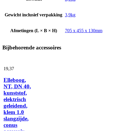
Gewicht inclusief verpakking
3,9kg
Afmetingen (L × B × H)
705 x 455 x 130mm
Bijbehorende accessoires
19,
37
Elleboog,
NT, DN 40,
kunststof,
elektrisch
geleidend,
klem 1.0
slangzijde,
conus