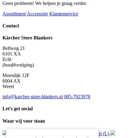
Geen probleem! We helpen je graag verder.
Assortiment
Accessoire
Klantenservice
Contact
Kärcher Store Blankers
Bellweg 21
6101 XA
Echt
(hoofdvestiging)
Moesdijk 12F
6004 AX
Weert
info@karcher-store-blankers.nl
085-7923978
Let's get social
Waar wij voor staan
Gratis
bezorging*
Ophalen in Echt of Weert (L)