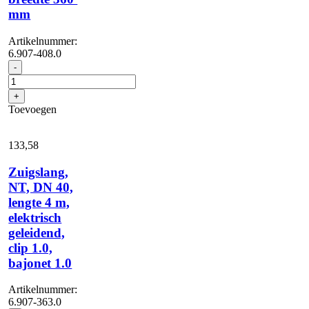
mm
Artikelnummer:
6.907-408.0
Mondstuk
-
voor
nat/droog
+
vloeren,
Toevoegen
kunststof
standaard,
DN
133,
58
40,
breedte
Zuigslang,
360
NT, DN 40,
lengte 4 m,
mm
aantal
elektrisch
geleidend,
clip 1.0,
bajonet 1.0
Artikelnummer:
6.907-363.0