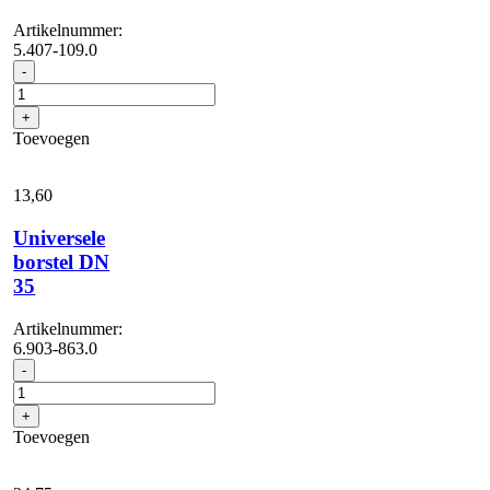
Artikelnummer:
5.407-109.0
Aansluitmof
-
elektrisch
geleidend
+
in
Toevoegen
DN
40
voor
13,
60
toebehoren
DN
Universele
35
borstel DN
aantal
35
Artikelnummer:
6.903-863.0
Universele
-
borstel
DN
+
35
Toevoegen
aantal