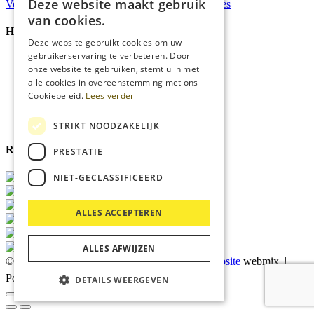
Deze website maakt gebruik
Verzonden
binnen 48 uur*
Persoonlijk
advies
van cookies.
Handige Links
Deze website gebruikt cookies om uw
gebruikerservaring te verbeteren. Door
Home
onze website te gebruiken, stemt u in met
Klantenservice
alle cookies in overeenstemming met ons
Over ons
Cookiebeleid.
Lees verder
Blog
Privacyverklaring
Cookies
STRIKT NOODZAKELIJK
Reviewmerk
PRESTATIE
NIET-GECLASSIFICEERD
ALLES ACCEPTEREN
ALLES AFWIJZEN
© 2026 Kärcher Store Blankers |
Maatwerk website
webmix |
Powered by
Marker Media
DETAILS WEERGEVEN