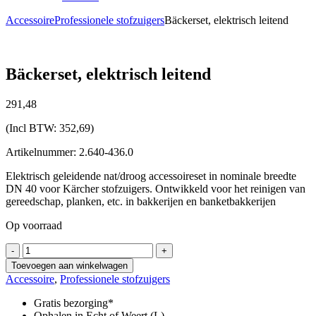
Accessoire
Professionele stofzuigers
Bäckerset, elektrisch leitend
Bäckerset, elektrisch leitend
291,
48
(Incl BTW:
352,69
)
Artikelnummer: 2.640-436.0
Elektrisch geleidende nat/droog accessoireset in nominale breedte
DN 40 voor Kärcher stofzuigers. Ontwikkeld voor het reinigen van
gereedschap, planken, etc. in bakkerijen en banketbakkerijen
Op voorraad
Bäckerset,
-
+
elektrisch
Toevoegen aan winkelwagen
leitend
Accessoire
,
Professionele stofzuigers
aantal
Gratis bezorging*
Ophalen in Echt of Weert (L)