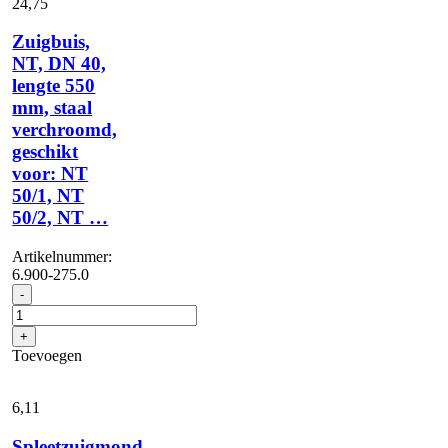
24,
75
Zuigbuis,
NT, DN 40,
lengte 550
mm, staal
verchroomd,
geschikt
voor: NT
50/1, NT
50/2, NT …
Artikelnummer:
6.900-275.0
Zuigbuis,
-
NT,
DN
+
40,
Toevoegen
lengte
550
mm,
6,
11
staal
verchroomd,
Spleetzuigmond,