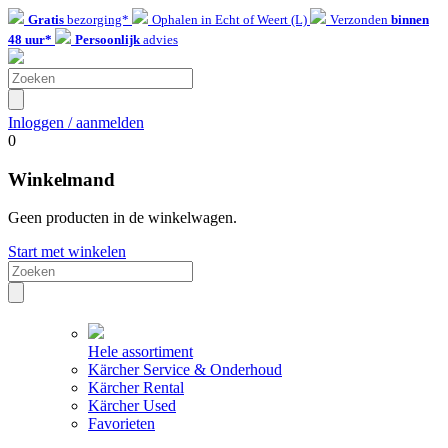
Gratis
bezorging*
Ophalen in Echt of Weert (L)
Verzonden
binnen
48 uur*
Persoonlijk
advies
Inloggen / aanmelden
0
Winkelmand
Geen producten in de winkelwagen.
Start met winkelen
Hele assortiment
Kärcher Service & Onderhoud
Kärcher Rental
Kärcher Used
Favorieten