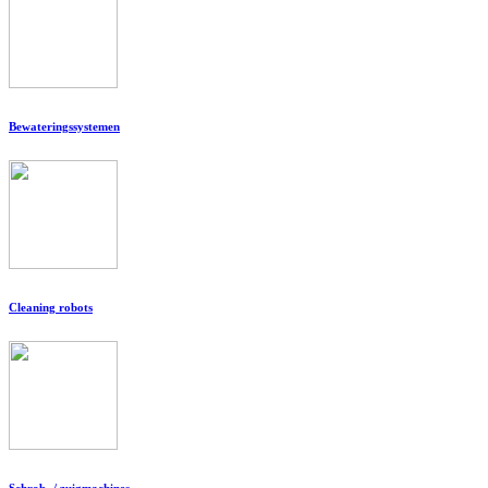
Bewateringssystemen
Cleaning robots
Schrob- / zuigmachines