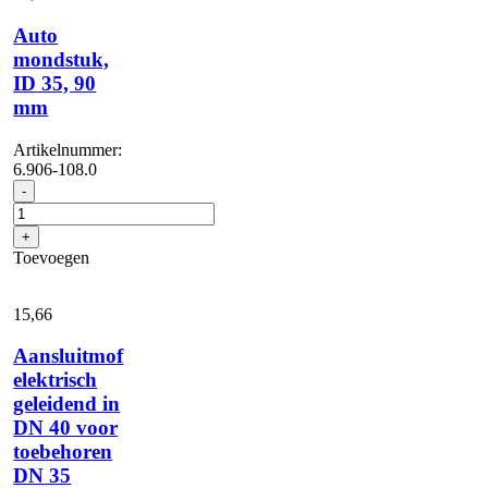
Auto
mondstuk,
ID 35, 90
mm
Artikelnummer:
6.906-108.0
Auto
-
mondstuk,
ID
+
35,
Toevoegen
90
mm
aantal
15,
66
Aansluitmof
elektrisch
geleidend in
DN 40 voor
toebehoren
DN 35