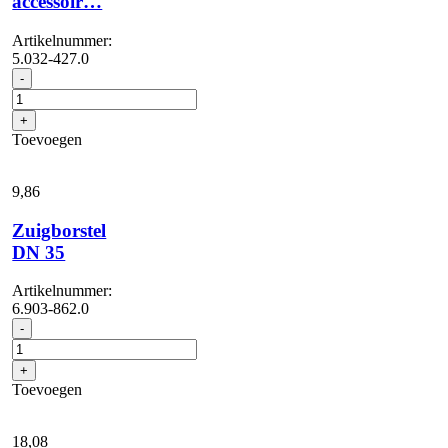
accessoir…
Artikelnummer:
5.032-427.0
Elleboog,
-
NT,
DN
+
40,
Toevoegen
kunststof,
elektrisch
geleidend,
9,
86
klem
1.0
Zuigborstel
slangzijde,
DN 35
conus
accessoir...
Artikelnummer:
aantal
6.903-862.0
Zuigborstel
-
DN
35
+
aantal
Toevoegen
18,
08