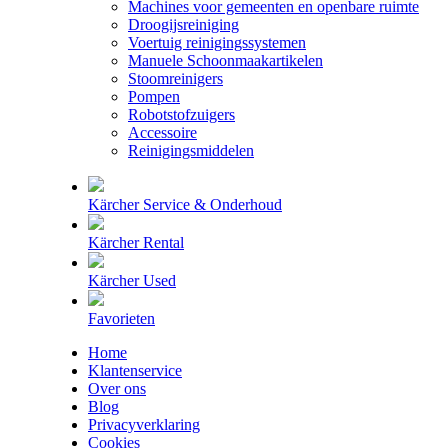
Machines voor gemeenten en openbare ruimte
Droogijsreiniging
Voertuig reinigingssystemen
Manuele Schoonmaakartikelen
Stoomreinigers
Pompen
Robotstofzuigers
Accessoire
Reinigingsmiddelen
Kärcher Service & Onderhoud
Kärcher Rental
Kärcher Used
Favorieten
Home
Klantenservice
Over ons
Blog
Privacyverklaring
Cookies