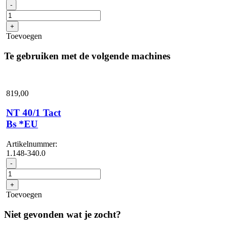
Zuigslang,
-
NT,
DN
+
40,
Toevoegen
lengte
4
Te gebruiken met de volgende machines
m,
elektrisch
geleidend,
clip
819,
00
1.0,
bajonet
NT 40/1 Tact
1.0
aantal
Bs *EU
Artikelnummer:
1.148-340.0
NT
-
40/1
Tact
+
Bs
Toevoegen
*EU
aantal
Niet gevonden wat je zocht?