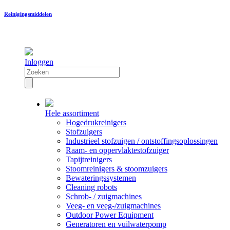
Reinigingsmiddelen
Inloggen
Hele assortiment
Hogedrukreinigers
Stofzuigers
Industrieel stofzuigen / ontstoffingsoplossingen
Raam- en oppervlaktestofzuiger
Tapijtreinigers
Stoomreinigers & stoomzuigers
Bewateringssystemen
Cleaning robots
Schrob- / zuigmachines
Veeg- en veeg-/zuigmachines
Outdoor Power Equipment
Generatoren en vuilwaterpomp