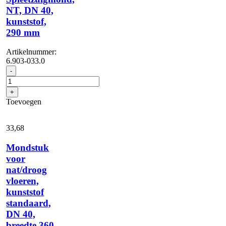
geschikt
NT, DN 40,
voor:
kunststof,
NT
50/1,
290 mm
NT
50/2,
Artikelnummer:
NT
6.903-033.0
...
Spleetzuigmond,
-
aantal
NT,
DN
+
40,
Toevoegen
kunststof,
290
mm
33,
68
aantal
Mondstuk
voor
nat/droog
vloeren,
kunststof
standaard,
DN 40,
breedte 360 ​​