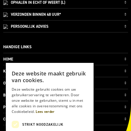
OPHALEN IN ECHT OF WEERT (L)
VERZONDEN
BINNEN 48 UUR*
PERSOONLIJK
ADVIES
HANDIGE LINKS
HOME
KLANTENSERVICE
Deze website maakt gebruik
van cookies.
OVER ONS
Deze website gebruikt cookies om uw
gebruikerservaring te verbeteren. Door
BLOG
onze website te gebruiken, stemt u in met
alle cookies in overeenstemming met ons
PRIVACYVERKLARING
Cookiebeleid.
Lees verder
COOKIES
STRIKT NOODZAKELIJK