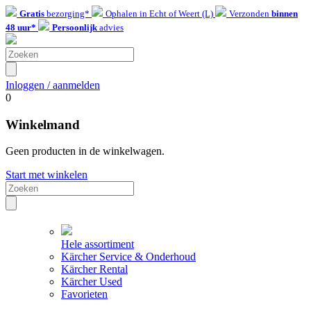
Gratis
bezorging*
Ophalen in Echt of Weert (L)
Verzonden
binnen
48 uur*
Persoonlijk
advies
Inloggen / aanmelden
0
Winkelmand
Geen producten in de winkelwagen.
Start met winkelen
Hele assortiment
Kärcher Service & Onderhoud
Kärcher Rental
Kärcher Used
Favorieten