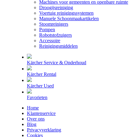
Machines voor gemeenten en openbare ruimte
Droogijsreiniging
Voertuig reinigingssystemen
Manuele Schoonmaakartikelen
Stoomreinigers
Pompen
Robotstofzuigers
Accessoire
Reinigingsmiddelen
Kärcher Service & Onderhoud
Kärcher Rental
Kärcher Used
Favorieten
Home
Klantenservice
Over ons
Blog
Privacyverklaring
Cookies