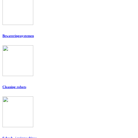
Bewateringssystemen
Cleaning robots
Schrob- / zuigmachines