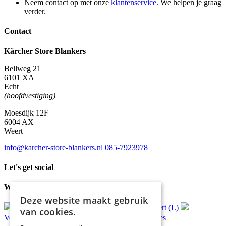
Neem contact op met onze
klantenservice
. We helpen je graag
verder.
Contact
Kärcher Store Blankers
Bellweg 21
6101 XA
Echt
(hoofdvestiging)
Moesdijk 12F
6004 AX
Weert
info@karcher-store-blankers.nl
085-7923978
Let's get social
Waar wij voor staan
Deze website maakt gebruik
Gratis
bezorging*
Ophalen in Echt of Weert (L)
van cookies.
Verzonden
binnen 48 uur*
Persoonlijk
advies