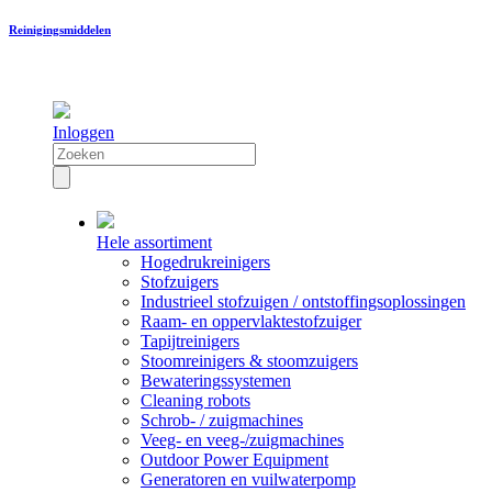
Reinigingsmiddelen
Inloggen
Hele assortiment
Hogedrukreinigers
Stofzuigers
Industrieel stofzuigen / ontstoffingsoplossingen
Raam- en oppervlaktestofzuiger
Tapijtreinigers
Stoomreinigers & stoomzuigers
Bewateringssystemen
Cleaning robots
Schrob- / zuigmachines
Veeg- en veeg-/zuigmachines
Outdoor Power Equipment
Generatoren en vuilwaterpomp