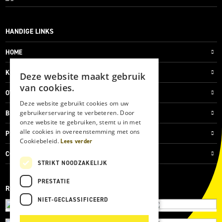
HANDIGE LINKS
HOME
KLANTENSERVICE
Deze website maakt gebruik
van cookies.
OVER ONS
Deze website gebruikt cookies om uw
gebruikerservaring te verbeteren. Door
BLOG
onze website te gebruiken, stemt u in met
alle cookies in overeenstemming met ons
PRIVACYVERKLARING
Cookiebeleid.
Lees verder
COOKIES
STRIKT NOODZAKELIJK
PRESTATIE
REVIEWMERK
NIET-GECLASSIFICEERD