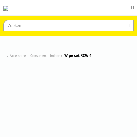
Accessoire
Consument - indoor
Wipe set RCW 4