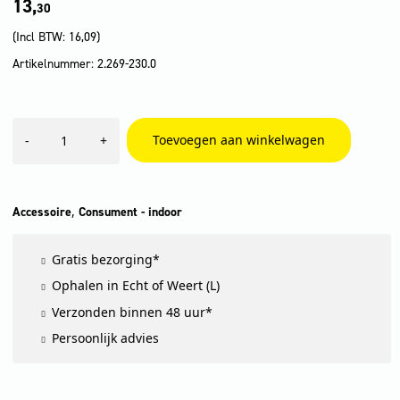
13,
30
(Incl BTW:
16,09
)
Artikelnummer: 2.269-230.0
Wipe
Toevoegen aan winkelwagen
-
+
set
RCW
4
aantal
,
Accessoire
Consument - indoor
Gratis bezorging*
Ophalen in Echt of Weert (L)
Verzonden binnen 48 uur*
Persoonlijk advies