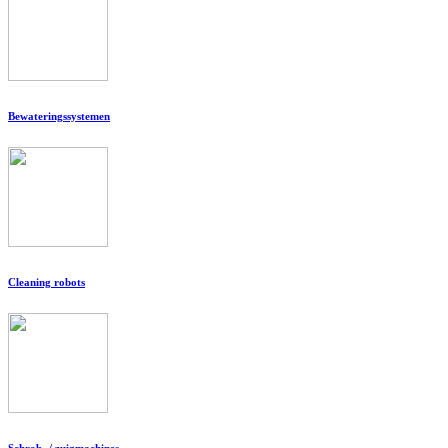
Bewateringssystemen
Cleaning robots
Schrob- / zuigmachines