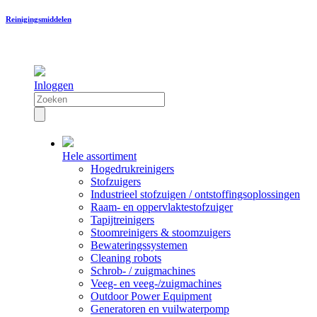
Reinigingsmiddelen
Inloggen
Hele assortiment
Hogedrukreinigers
Stofzuigers
Industrieel stofzuigen / ontstoffingsoplossingen
Raam- en oppervlaktestofzuiger
Tapijtreinigers
Stoomreinigers & stoomzuigers
Bewateringssystemen
Cleaning robots
Schrob- / zuigmachines
Veeg- en veeg-/zuigmachines
Outdoor Power Equipment
Generatoren en vuilwaterpomp