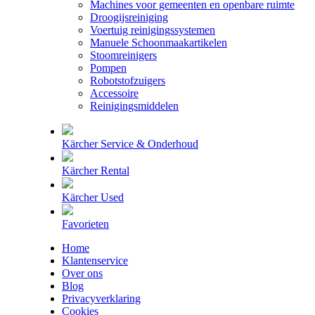
Machines voor gemeenten en openbare ruimte
Droogijsreiniging
Voertuig reinigingssystemen
Manuele Schoonmaakartikelen
Stoomreinigers
Pompen
Robotstofzuigers
Accessoire
Reinigingsmiddelen
Kärcher Service & Onderhoud
Kärcher Rental
Kärcher Used
Favorieten
Home
Klantenservice
Over ons
Blog
Privacyverklaring
Cookies