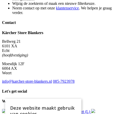
Wijzig de zoekterm of maak een nieuwe filterkeuze.
Neem contact op met onze
klantenservice
. We helpen je graag
verder.
Contact
Kärcher Store Blankers
Bellweg 21
6101 XA
Echt
(hoofdvestiging)
Moesdijk 12F
6004 AX
Weert
info@karcher-store-blankers.nl
085-7923978
Let's get social
Waar wij voor staan
Deze website maakt gebruik
Gratis
bezorging*
Ophalen in Echt of Weert (L)
van cookies.