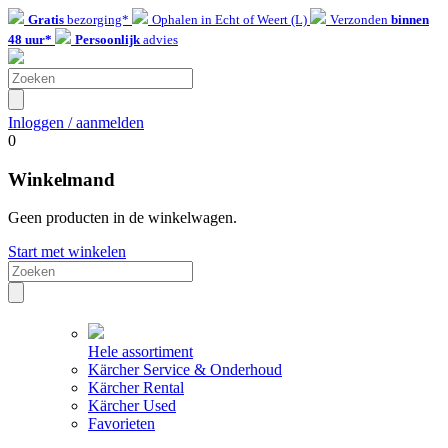
Gratis
bezorging*
Ophalen in Echt of Weert (L)
Verzonden
binnen
48 uur*
Persoonlijk
advies
Inloggen / aanmelden
0
Winkelmand
Geen producten in de winkelwagen.
Start met winkelen
Hele assortiment
Kärcher Service & Onderhoud
Kärcher Rental
Kärcher Used
Favorieten