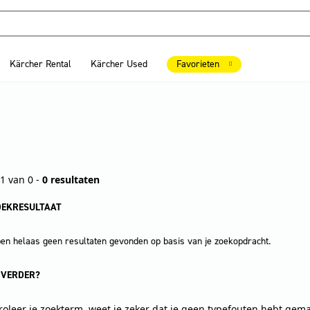
Kärcher Rental
Kärcher Used
Favorieten
1 van 0 -
0 resultaten
OEKRESULTAAT
n helaas geen resultaten gevonden op basis van je zoekopdracht.
 VERDER?
roleer je zoekterm, weet je zeker dat je geen typefouten hebt gem