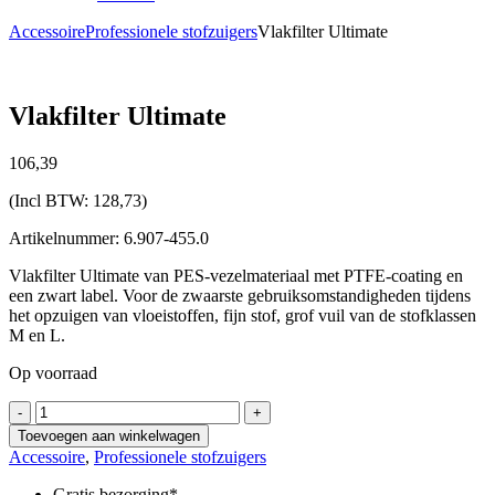
Accessoire
Professionele stofzuigers
Vlakfilter Ultimate
Vlakfilter Ultimate
106,
39
(Incl BTW:
128,73
)
Artikelnummer: 6.907-455.0
Vlakfilter Ultimate van PES-vezelmateriaal met PTFE-coating en
een zwart label. Voor de zwaarste gebruiksomstandigheden tijdens
het opzuigen van vloeistoffen, fijn stof, grof vuil van de stofklassen
M en L.
Op voorraad
Vlakfilter
-
+
Ultimate
Toevoegen aan winkelwagen
aantal
Accessoire
,
Professionele stofzuigers
Gratis bezorging*