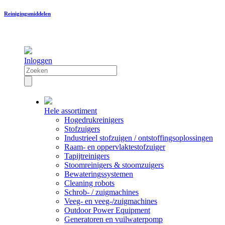
Reinigingsmiddelen
Inloggen
Hele assortiment
Hogedrukreinigers
Stofzuigers
Industrieel stofzuigen / ontstoffingsoplossingen
Raam- en oppervlaktestofzuiger
Tapijtreinigers
Stoomreinigers & stoomzuigers
Bewateringssystemen
Cleaning robots
Schrob- / zuigmachines
Veeg- en veeg-/zuigmachines
Outdoor Power Equipment
Generatoren en vuilwaterpomp