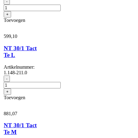
NT
-
30/1
Tact
+
L
Toevoegen
aantal
599,
10
NT 30/1 Tact
Te L
Artikelnummer:
1.148-211.0
NT
-
30/1
Tact
+
Te
Toevoegen
L
aantal
881,
07
NT 30/1 Tact
Te M