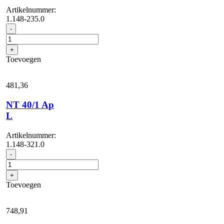
Artikelnummer:
1.148-235.0
NT
-
30/1
Tact
+
Te
Toevoegen
M
aantal
481,
36
NT 40/1 Ap
L
Artikelnummer:
1.148-321.0
NT
-
40/1
Ap
+
L
Toevoegen
aantal
748,
91