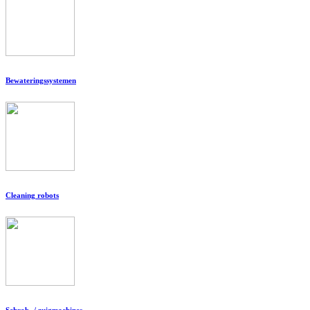
Bewateringssystemen
Cleaning robots
Schrob- / zuigmachines