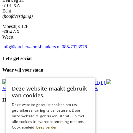
Bellweg 21
6101 XA
Echt
(hoofdvestiging)
Moesdijk 12F
6004 AX
Weert
info@karcher-store-blankers.nl
085-7923978
Let's get social
Waar wij voor staan
Gratis
bezorging*
Ophalen in Echt of Weert (L)
Deze website maakt gebruik
Verzonden
binnen 48 uur*
Persoonlijk
advies
van cookies.
Handige Links
Deze website gebruikt cookies om uw
gebruikerservaring te verbeteren. Door
Home
onze website te gebruiken, stemt u in met
Klantenservice
alle cookies in overeenstemming met ons
Over ons
Cookiebeleid.
Lees verder
Blog
Privacyverklaring