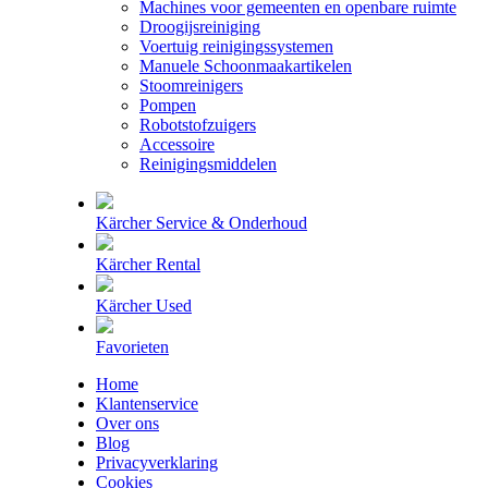
Machines voor gemeenten en openbare ruimte
Droogijsreiniging
Voertuig reinigingssystemen
Manuele Schoonmaakartikelen
Stoomreinigers
Pompen
Robotstofzuigers
Accessoire
Reinigingsmiddelen
Kärcher Service & Onderhoud
Kärcher Rental
Kärcher Used
Favorieten
Home
Klantenservice
Over ons
Blog
Privacyverklaring
Cookies