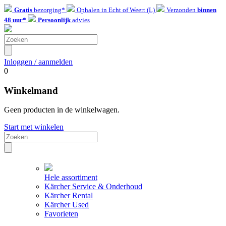
Gratis
bezorging*
Ophalen in Echt of Weert (L)
Verzonden
binnen
48 uur*
Persoonlijk
advies
Inloggen / aanmelden
0
Winkelmand
Geen producten in de winkelwagen.
Start met winkelen
Hele assortiment
Kärcher Service & Onderhoud
Kärcher Rental
Kärcher Used
Favorieten