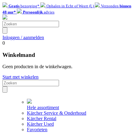
Gratis
bezorging*
Ophalen in Echt of Weert (L)
Verzonden
binnen
48 uur*
Persoonlijk
advies
Inloggen / aanmelden
0
Winkelmand
Geen producten in de winkelwagen.
Start met winkelen
Hele assortiment
Kärcher Service & Onderhoud
Kärcher Rental
Kärcher Used
Favorieten