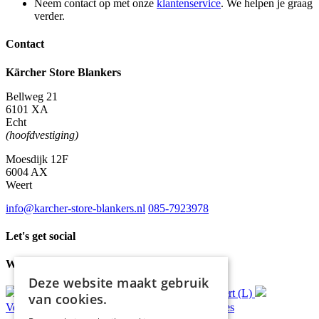
Neem contact op met onze
klantenservice
. We helpen je graag
verder.
Contact
Kärcher Store Blankers
Bellweg 21
6101 XA
Echt
(hoofdvestiging)
Moesdijk 12F
6004 AX
Weert
info@karcher-store-blankers.nl
085-7923978
Let's get social
Waar wij voor staan
Deze website maakt gebruik
Gratis
bezorging*
Ophalen in Echt of Weert (L)
van cookies.
Verzonden
binnen 48 uur*
Persoonlijk
advies