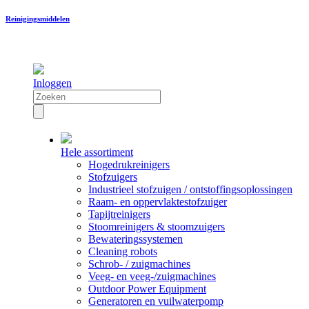
Reinigingsmiddelen
Inloggen
Hele assortiment
Hogedrukreinigers
Stofzuigers
Industrieel stofzuigen / ontstoffingsoplossingen
Raam- en oppervlaktestofzuiger
Tapijtreinigers
Stoomreinigers & stoomzuigers
Bewateringssystemen
Cleaning robots
Schrob- / zuigmachines
Veeg- en veeg-/zuigmachines
Outdoor Power Equipment
Generatoren en vuilwaterpomp