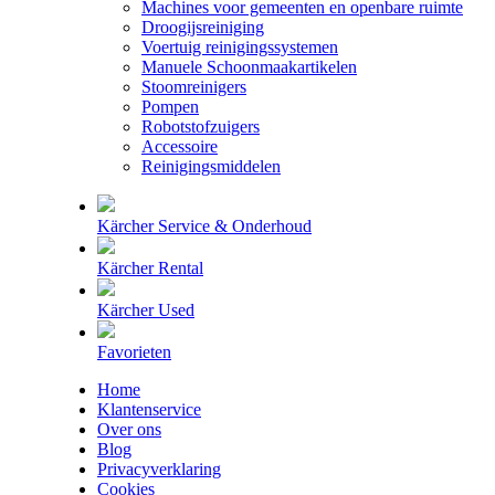
Machines voor gemeenten en openbare ruimte
Droogijsreiniging
Voertuig reinigingssystemen
Manuele Schoonmaakartikelen
Stoomreinigers
Pompen
Robotstofzuigers
Accessoire
Reinigingsmiddelen
Kärcher Service & Onderhoud
Kärcher Rental
Kärcher Used
Favorieten
Home
Klantenservice
Over ons
Blog
Privacyverklaring
Cookies