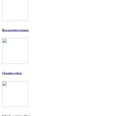
Bewateringssystemen
Cleaning robots
Schrob- / zuigmachines