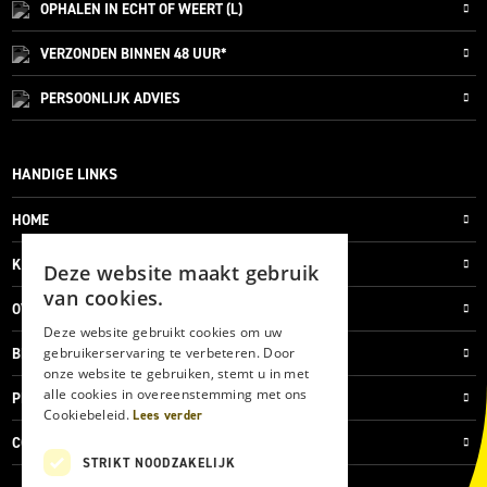
OPHALEN IN ECHT OF WEERT (L)
VERZONDEN
BINNEN 48 UUR*
PERSOONLIJK
ADVIES
HANDIGE LINKS
HOME
KLANTENSERVICE
Deze website maakt gebruik
van cookies.
OVER ONS
Deze website gebruikt cookies om uw
gebruikerservaring te verbeteren. Door
BLOG
onze website te gebruiken, stemt u in met
alle cookies in overeenstemming met ons
PRIVACYVERKLARING
Cookiebeleid.
Lees verder
COOKIES
STRIKT NOODZAKELIJK