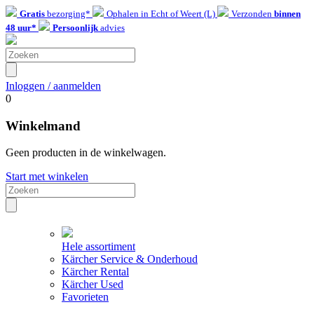
Gratis
bezorging*
Ophalen in Echt of Weert (L)
Verzonden
binnen
48 uur*
Persoonlijk
advies
Inloggen / aanmelden
0
Winkelmand
Geen producten in de winkelwagen.
Start met winkelen
Hele assortiment
Kärcher Service & Onderhoud
Kärcher Rental
Kärcher Used
Favorieten