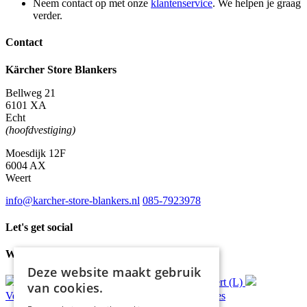
Neem contact op met onze
klantenservice
. We helpen je graag
verder.
Contact
Kärcher Store Blankers
Bellweg 21
6101 XA
Echt
(hoofdvestiging)
Moesdijk 12F
6004 AX
Weert
info@karcher-store-blankers.nl
085-7923978
Let's get social
Waar wij voor staan
Deze website maakt gebruik
Gratis
bezorging*
Ophalen in Echt of Weert (L)
van cookies.
Verzonden
binnen 48 uur*
Persoonlijk
advies