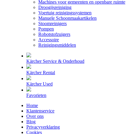
Machines voor gemeenten en openbare ruimte
Droogijsreiniging
Voertuig reinigingssystemen
Manuele Schoonmaakartikelen
Stoomreinigers
Pompen
Robotstofzuigers
Accessoire
Reinigingsmiddelen
Kärcher Service & Onderhoud
Kärcher Rental
Kärcher Used
Favorieten
Home
Klantenservice
Over ons
Blog
Privacyverklaring
Cookies