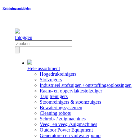
Reinigingsmiddelen
Inloggen
Hele assortiment
Hogedrukreinigers
Stofzuigers
Industrieel stofzuigen / ontstoffingsoplossingen
Raam- en oppervlaktestofzuiger
Tapijtreinigers
Stoomreinigers & stoomzuigers
Bewateringssystemen
Cleaning robots
Schrob- / zuigmachines
Veeg- en veeg-/zuigmachines
Outdoor Power Equipment
Generatoren en vuilwaterpomp