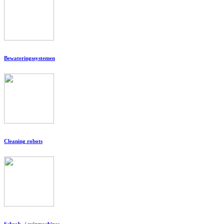
Bewateringssystemen
Cleaning robots
Schrob- / zuigmachines