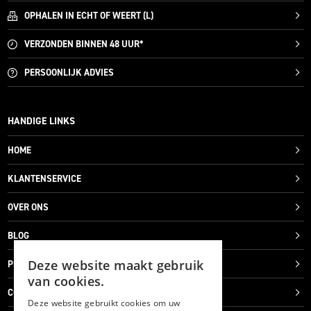
OPHALEN IN ECHT OF WEERT (L)
VERZONDEN
BINNEN 48 UUR*
PERSOONLIJK
ADVIES
HANDIGE LINKS
HOME
KLANTENSERVICE
OVER ONS
BLOG
Deze website maakt gebruik
PRIVACYVERKLARING
van cookies.
COOKIES
Deze website gebruikt cookies om uw