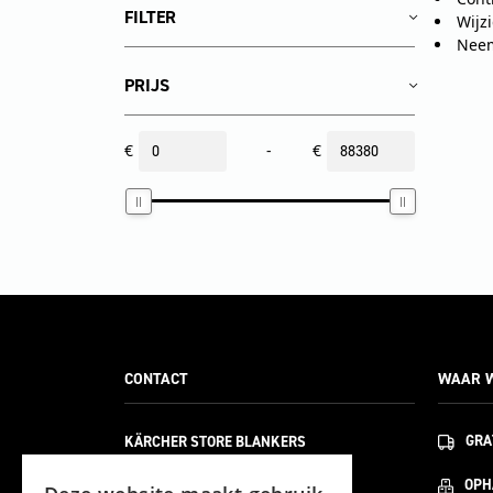
FILTER
Wijz
Neem
PRIJS
€
-
€
CONTACT
WAAR W
KÄRCHER STORE BLANKERS
GRA
BELLWEG 21
6101 XA
OPH