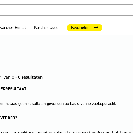
Kärcher Rental
Kärcher Used
Favorieten
1 van 0 -
0 resultaten
OEKRESULTAAT
n helaas geen resultaten gevonden op basis van je zoekopdracht.
 VERDER?
roleer je zoekterm, weet je zeker dat je geen typefouten hebt gem