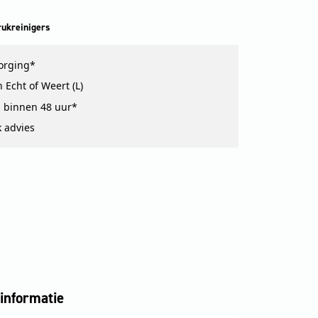
ukreinigers
zorging*
 Echt of Weert (L)
 binnen 48 uur*
k advies
informatie