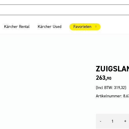
Kärcher Rental
Kärcher Used
Favorieten
ZUIGSLA
263,
90
(Incl BTW:
319,32
)
Artikelnummer: 8.6
Zuigslang
-
+
aantal