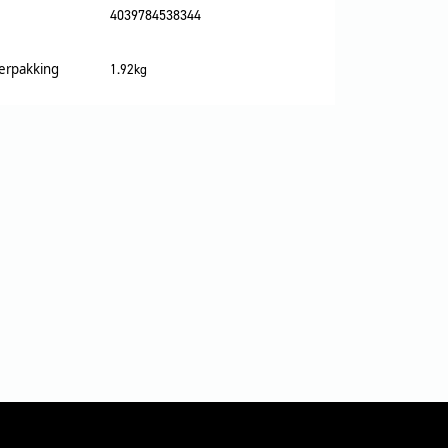
4039784538344
verpakking
1.92kg