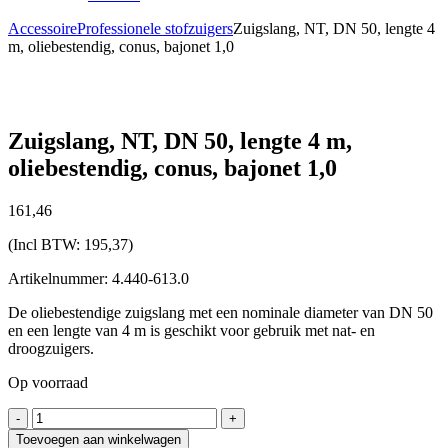
Accessoire
Professionele stofzuigers
Zuigslang, NT, DN 50, lengte 4
m, oliebestendig, conus, bajonet 1,0
Zuigslang, NT, DN 50, lengte 4 m,
oliebestendig, conus, bajonet 1,0
161,
46
(Incl BTW:
195,37
)
Artikelnummer: 4.440-613.0
De oliebestendige zuigslang met een nominale diameter van DN 50
en een lengte van 4 m is geschikt voor gebruik met nat- en
droogzuigers.
Op voorraad
Zuigslang,
-
+
NT,
Toevoegen aan winkelwagen