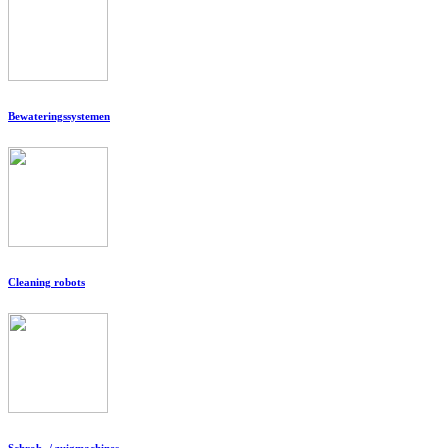
Bewateringssystemen
Cleaning robots
Schrob- / zuigmachines