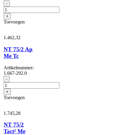
NT
-
70/3
Me
+
Tc
Toevoegen
aantal
1.462,
32
NT 75/2 Ap
Me Tc
Artikelnummer:
1.667-292.0
NT
-
75/2
Ap
+
Me
Toevoegen
Tc
aantal
1.745,
28
NT 75/2
Tact² Me