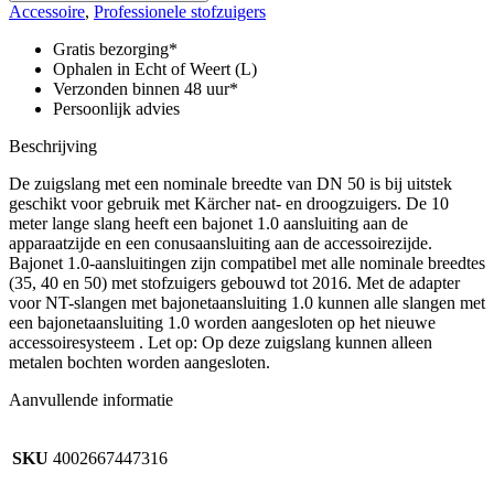
DN
Accessoire
,
Professionele stofzuigers
50,
lengte
Gratis bezorging*
4
Ophalen in Echt of Weert (L)
m,
Verzonden binnen 48 uur*
oliebestendig,
Persoonlijk advies
conus,
bajonet
Beschrijving
1,0
aantal
De zuigslang met een nominale breedte van DN 50 is bij uitstek
geschikt voor gebruik met Kärcher nat- en droogzuigers. De 10
meter lange slang heeft een bajonet 1.0 aansluiting aan de
apparaatzijde en een conusaansluiting aan de accessoirezijde.
Bajonet 1.0-aansluitingen zijn compatibel met alle nominale breedtes
(35, 40 en 50) met stofzuigers gebouwd tot 2016. Met de adapter
voor NT-slangen met bajonetaansluiting 1.0 kunnen alle slangen met
een bajonetaansluiting 1.0 worden aangesloten op het nieuwe
accessoiresysteem . Let op: Op deze zuigslang kunnen alleen
metalen bochten worden aangesloten.
Aanvullende informatie
SKU
4002667447316