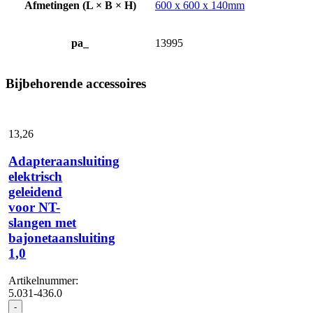
Afmetingen (L × B × H)
600 x 600 x 140mm
pa_
13995
Bijbehorende accessoires
13,
26
Adapteraansluiting
elektrisch
geleidend
voor NT-
slangen met
bajonetaansluiting
1,0
Artikelnummer:
5.031-436.0
Adapteraansluiting
-