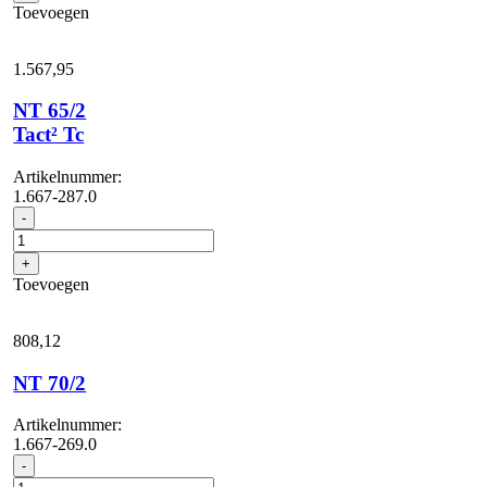
aantal
Toevoegen
1.567,
95
NT 65/2
Tact² Tc
Artikelnummer:
1.667-287.0
NT
-
65/2
Tact²
+
Tc
Toevoegen
aantal
808,
12
NT 70/2
Artikelnummer:
1.667-269.0
NT
-
70/2