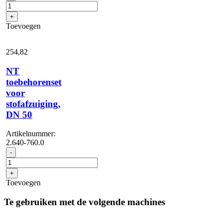
elektrisch
geleidend
+
voor
Toevoegen
NT-
slangen
met
254,
82
bajonetaansluiting
1,0
NT
aantal
toebehorenset
voor
stofafzuiging,
DN 50
Artikelnummer:
2.640-760.0
NT
-
toebehorenset
voor
+
stofafzuiging,
Toevoegen
DN
50
Te gebruiken met de volgende machines
aantal