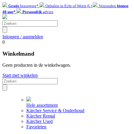
Gratis
bezorging*
Ophalen in Echt of Weert (L)
Verzonden
binnen
48 uur*
Persoonlijk
advies
Inloggen / aanmelden
0
Winkelmand
Geen producten in de winkelwagen.
Start met winkelen
Hele assortiment
Kärcher Service & Onderhoud
Kärcher Rental
Kärcher Used
Favorieten