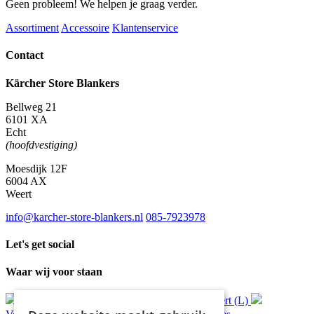
Geen probleem! We helpen je graag verder.
Assortiment
Accessoire
Klantenservice
Contact
Kärcher Store Blankers
Bellweg 21
6101 XA
Echt
(hoofdvestiging)
Moesdijk 12F
6004 AX
Weert
info@karcher-store-blankers.nl
085-7923978
Let's get social
Waar wij voor staan
Gratis
bezorging*
Ophalen in Echt of Weert (L)