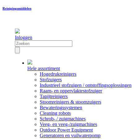
Reinigingsmiddelen
Inloggen
Hele assortiment
Hogedrukreinigers
Stofzuigers
Industrieel stofzuigen / ontstoffingsoplossingen
Raam- en oppervlaktestofzuiger
Tapijtreinigers
Stoomreinigers & stoomzuigers
Bewateringssystemen
Cleaning robots
Schrob- / zuigmachines
Veeg- en veeg-/zuigmachines
Outdoor Power Equipment
Generatoren en vuilwaterpomp