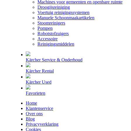
Machines voor gemeenten en openbare ruimte
Droogijsreiniging
Voertuig reinigingssystemen
Manuele Schoonmaakartikelen
Stoomreinigers
Pompen
Robotstofzuigers
Accessoire
Reinigingsmiddelen
Kärcher Service & Onderhoud
Kärcher Rental
Kärcher Used
Favorieten
Home
Klantenservice
Over ons
Blog
Privacyverklaring
Cookies