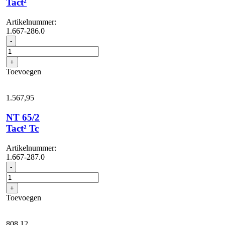
Tact²
Artikelnummer:
1.667-286.0
NT
-
65/2
Tact²
+
aantal
Toevoegen
1.567,
95
NT 65/2
Tact² Tc
Artikelnummer:
1.667-287.0
NT
-
65/2
Tact²
+
Tc
Toevoegen
aantal
808,
12