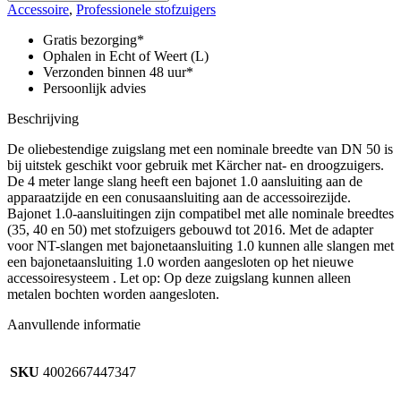
DN
Accessoire
,
Professionele stofzuigers
50,
lengte
Gratis bezorging*
4
Ophalen in Echt of Weert (L)
m,
Verzonden binnen 48 uur*
elektrisch
Persoonlijk advies
geleidend,
conus,
Beschrijving
bajonet
1,0
De oliebestendige zuigslang met een nominale breedte van DN 50 is
aantal
bij uitstek geschikt voor gebruik met Kärcher nat- en droogzuigers.
De 4 meter lange slang heeft een bajonet 1.0 aansluiting aan de
apparaatzijde en een conusaansluiting aan de accessoirezijde.
Bajonet 1.0-aansluitingen zijn compatibel met alle nominale breedtes
(35, 40 en 50) met stofzuigers gebouwd tot 2016. Met de adapter
voor NT-slangen met bajonetaansluiting 1.0 kunnen alle slangen met
een bajonetaansluiting 1.0 worden aangesloten op het nieuwe
accessoiresysteem . Let op: Op deze zuigslang kunnen alleen
metalen bochten worden aangesloten.
Aanvullende informatie
SKU
4002667447347