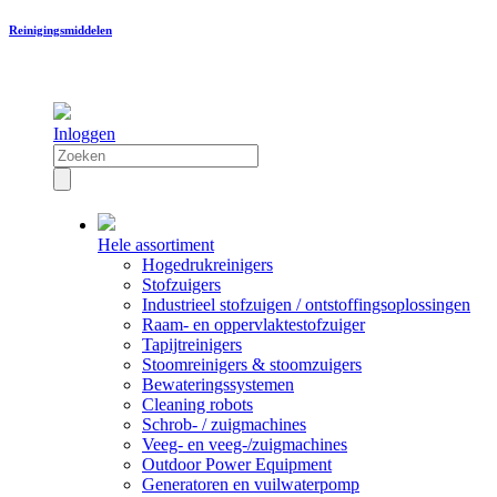
Reinigingsmiddelen
Inloggen
Hele assortiment
Hogedrukreinigers
Stofzuigers
Industrieel stofzuigen / ontstoffingsoplossingen
Raam- en oppervlaktestofzuiger
Tapijtreinigers
Stoomreinigers & stoomzuigers
Bewateringssystemen
Cleaning robots
Schrob- / zuigmachines
Veeg- en veeg-/zuigmachines
Outdoor Power Equipment
Generatoren en vuilwaterpomp