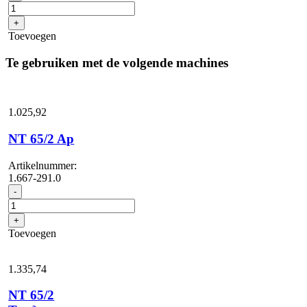
elektrisch
geleidend
+
voor
Toevoegen
NT-
slangen
Te gebruiken met de volgende machines
met
bajonetaansluiting
1,0
aantal
1.025,
92
NT 65/2 Ap
Artikelnummer:
1.667-291.0
NT
-
65/2
Ap
+
aantal
Toevoegen
1.335,
74
NT 65/2