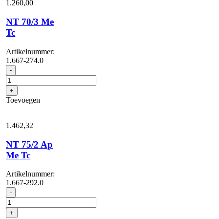
1.260,
00
NT 70/3 Me
Tc
Artikelnummer:
1.667-274.0
NT
-
70/3
Me
+
Tc
Toevoegen
aantal
1.462,
32
NT 75/2 Ap
Me Tc
Artikelnummer:
1.667-292.0
NT
-
75/2
Ap
+
Me