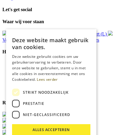
Let's get social
Waar wij voor staan
Gratis
bezorging*
Ophalen in Echt of Weert (L)
Deze website maakt gebruik
Verzonden
binnen 48 uur*
Persoonlijk
advies
van cookies.
Handige Links
Deze website gebruikt cookies om uw
gebruikerservaring te verbeteren. Door
Home
onze website te gebruiken, stemt u in met
Klantenservice
alle cookies in overeenstemming met ons
Over ons
Cookiebeleid.
Lees verder
Blog
Privacyverklaring
Cookies
STRIKT NOODZAKELIJK
Reviewmerk
PRESTATIE
NIET-GECLASSIFICEERD
ALLES ACCEPTEREN