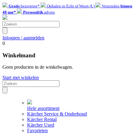
Gratis
bezorging*
Ophalen in Echt of Weert (L)
Verzonden
binnen
48 uur*
Persoonlijk
advies
Inloggen / aanmelden
0
Winkelmand
Geen producten in de winkelwagen.
Start met winkelen
Hele assortiment
Kärcher Service & Onderhoud
Kärcher Rental
Kärcher Used
Favorieten