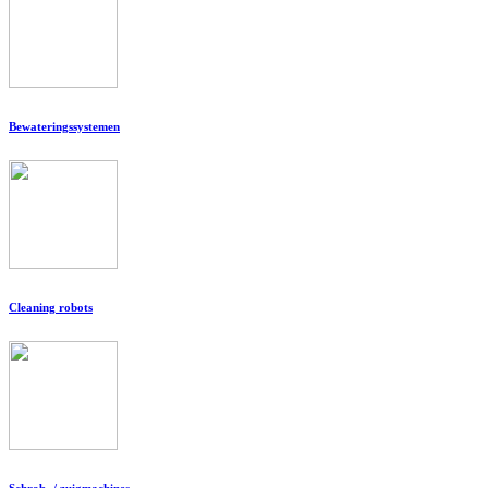
Bewateringssystemen
Cleaning robots
Schrob- / zuigmachines