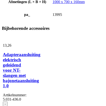
Afmetingen (L × B × H)
1000 x 700 x 160mm
pa_
13995
Bijbehorende accessoires
13,
26
Adapteraansluiting
elektrisch
geleidend
voor NT-
slangen met
bajonetaansluiting
1,0
Artikelnummer:
5.031-436.0
Adapteraansluiting
-