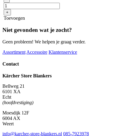
75/2
Tact²
+
Me
Toevoegen
Tc
aantal
Niet gevonden wat je zocht?
Geen probleem! We helpen je graag verder.
Assortiment
Accessoire
Klantenservice
Contact
Kärcher Store Blankers
Bellweg 21
6101 XA
Echt
(hoofdvestiging)
Moesdijk 12F
6004 AX
Weert
info@karcher-store-blankers.nl
085-7923978