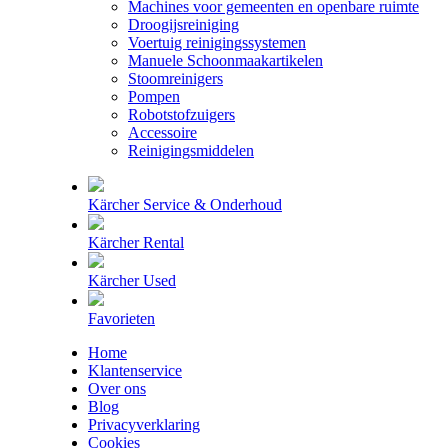
Machines voor gemeenten en openbare ruimte
Droogijsreiniging
Voertuig reinigingssystemen
Manuele Schoonmaakartikelen
Stoomreinigers
Pompen
Robotstofzuigers
Accessoire
Reinigingsmiddelen
Kärcher Service & Onderhoud
Kärcher Rental
Kärcher Used
Favorieten
Home
Klantenservice
Over ons
Blog
Privacyverklaring
Cookies