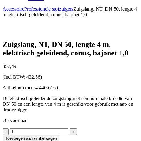
Accessoire
Professionele stofzuigers
Zuigslang, NT, DN 50, lengte 4
m, elektrisch geleidend, conus, bajonet 1,0
Zuigslang, NT, DN 50, lengte 4 m,
elektrisch geleidend, conus, bajonet 1,0
357,
49
(Incl BTW:
432,56
)
Artikelnummer: 4.440-616.0
De elektrisch geleidende zuigslang met een nominale breedte van
DN 50 en een lengte van 4 m is geschikt voor gebruik met nat- en
droogzuigers.
Op voorraad
Zuigslang,
-
+
NT,
Toevoegen aan winkelwagen