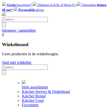
Gratis
bezorging*
Ophalen in Echt of Weert (L)
Verzonden
binnen
48 uur*
Persoonlijk
advies
Inloggen / aanmelden
0
Winkelmand
Geen producten in de winkelwagen.
Start met winkelen
Hele assortiment
Kärcher Service & Onderhoud
Kärcher Rental
Kärcher Used
Favorieten