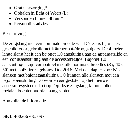
35,
lengte
Gratis bezorging*
4
Ophalen in Echt of Weert (L)
m,
Verzonden binnen 48 uur*
kegel,
Persoonlijk advies
bajonet
1.0
Beschrijving
aantal
De zuigslang met een nominale breedte van DN 35 is bij uitstek
geschikt voor gebruik met Kärcher nat-/droogzuigers. De 4 meter
lange slang heeft een bajonet 1.0 aansluiting aan de apparaatzijde en
een conusaansluiting aan de accessoirezijde. Bajonet 1.0-
aansluitingen zijn compatibel met alle nominale breedtes (35, 40 en
50) met stofzuigers gebouwd tot 2016. Met de adapter voor NT-
slangen met bajonetaansluiting 1.0 kunnen alle slangen met een
bajonetaansluiting 1.0 worden aangesloten op het nieuwe
accessoiresysteem . Let op: Op deze zuigslang kunnen alleen
metalen bochten worden aangesloten.
Aanvullende informatie
SKU
4002667063097