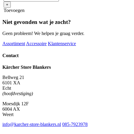
geleidend
+
voor
Toevoegen
NT-
slangen
Niet gevonden wat je zocht?
met
bajonetaansluiting
Geen probleem! We helpen je graag verder.
1,0
aantal
Assortiment
Accessoire
Klantenservice
Contact
Kärcher Store Blankers
Bellweg 21
6101 XA
Echt
(hoofdvestiging)
Moesdijk 12F
6004 AX
Weert
info@karcher-store-blankers.nl
085-7923978