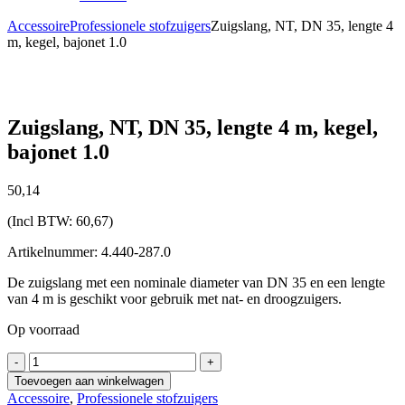
Accessoire
Professionele stofzuigers
Zuigslang, NT, DN 35, lengte 4
m, kegel, bajonet 1.0
Zuigslang, NT, DN 35, lengte 4 m, kegel,
bajonet 1.0
50,
14
(Incl BTW:
60,67
)
Artikelnummer: 4.440-287.0
De zuigslang met een nominale diameter van DN 35 en een lengte
van 4 m is geschikt voor gebruik met nat- en droogzuigers.
Op voorraad
Zuigslang,
-
+
NT,
Toevoegen aan winkelwagen
DN
Accessoire
,
Professionele stofzuigers