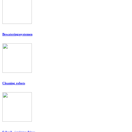
Bewateringssystemen
Cleaning robots
Schrob- / zuigmachines