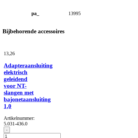
pa_
13995
Bijbehorende accessoires
13,
26
Adapteraansluiting
elektrisch
geleidend
voor NT-
slangen met
bajonetaansluiting
1,0
Artikelnummer:
5.031-436.0
Adapteraansluiting
-
elektrisch