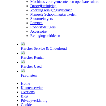
Machines voor gemeenten en openbare ruimte
Droogijsreiniging
Voertuig reinigingssystemen
Manuele Schoonmaakartikelen
Stoomreinigers
Pompen
Robotstofzuigers
Accessoire
Reinigingsmiddelen
Kärcher Service & Onderhoud
Kärcher Rental
Kärcher Used
Favorieten
Home
Klantenservice
Over ons
Blog
Privacyverklaring
Cookies