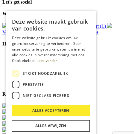
Let's get social
Waar wij voor staan
Deze website maakt gebruik
Gratis
bezorging*
Ophalen in Echt of Weert (L)
van cookies.
Verzonden
binnen 48 uur*
Persoonlijk
advies
Deze website gebruikt cookies om uw
gebruikerservaring te verbeteren. Door
Handige Links
onze website te gebruiken, stemt u in met
alle cookies in overeenstemming met ons
Home
Cookiebeleid.
Lees verder
Klantenservice
Over ons
Blog
STRIKT NOODZAKELIJK
Privacyverklaring
Cookies
PRESTATIE
Reviewmerk
NIET-GECLASSIFICEERD
ALLES ACCEPTEREN
ALLES AFWIJZEN