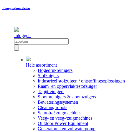
Reinigingsmiddelen
Inloggen
Hele assortiment
Hogedrukreinigers
Stofzuigers
Industrieel stofzuigen / ontstoffingsoplossingen
Raam- en oppervlaktestofzuiger
Tapijtreinigers
Stoomreinigers & stoomzuigers
Bewateringssystemen
Cleaning robots
Schrob- / zuigmachines
Veeg- en veeg-/zuigmachines
Outdoor Power Equipment
Generatoren en vuilwaterpomp