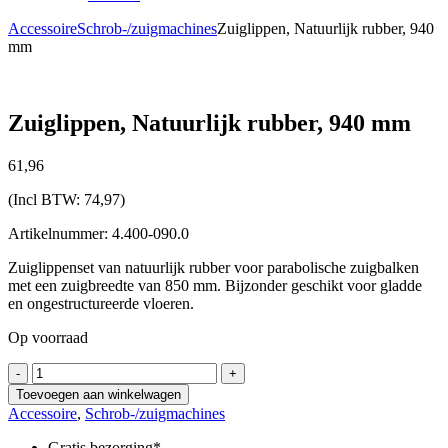
Accessoire
Schrob-/zuigmachines
Zuiglippen, Natuurlijk rubber, 940
mm
Zuiglippen, Natuurlijk rubber, 940 mm
61,
96
(Incl BTW:
74,97
)
Artikelnummer: 4.400-090.0
Zuiglippenset van natuurlijk rubber voor parabolische zuigbalken
met een zuigbreedte van 850 mm. Bijzonder geschikt voor gladde
en ongestructureerde vloeren.
Op voorraad
Zuiglippen,
-
+
Natuurlijk
Toevoegen aan winkelwagen
rubber,
Accessoire
,
Schrob-/zuigmachines
940
mm
Gratis bezorging*