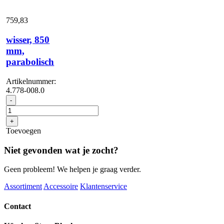
759,
83
wisser, 850
mm,
parabolisch
Artikelnummer:
4.778-008.0
wisser,
-
850
mm,
+
parabolisch
Toevoegen
aantal
Niet gevonden wat je zocht?
Geen probleem! We helpen je graag verder.
Assortiment
Accessoire
Klantenservice
Contact