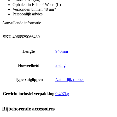
aantal
Ophalen in Echt of Weert (L)
Verzonden binnen 48 uur*
Persoonlijk advies
Aanvullende informatie
SKU
4066529066480
Lengte
940mm
Hoeveelheid
2teilig
Type zuiglippen
Natuurlijk rubber
Gewicht inclusief verpakking
0.407kg
Bijbehorende accessoires