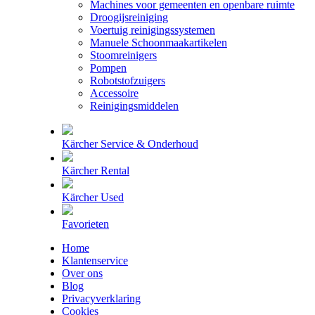
Machines voor gemeenten en openbare ruimte
Droogijsreiniging
Voertuig reinigingssystemen
Manuele Schoonmaakartikelen
Stoomreinigers
Pompen
Robotstofzuigers
Accessoire
Reinigingsmiddelen
Kärcher Service & Onderhoud
Kärcher Rental
Kärcher Used
Favorieten
Home
Klantenservice
Over ons
Blog
Privacyverklaring
Cookies