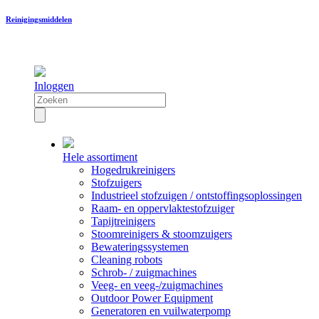
Reinigingsmiddelen
Inloggen
Hele assortiment
Hogedrukreinigers
Stofzuigers
Industrieel stofzuigen / ontstoffingsoplossingen
Raam- en oppervlaktestofzuiger
Tapijtreinigers
Stoomreinigers & stoomzuigers
Bewateringssystemen
Cleaning robots
Schrob- / zuigmachines
Veeg- en veeg-/zuigmachines
Outdoor Power Equipment
Generatoren en vuilwaterpomp