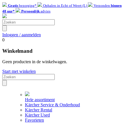
Gratis
bezorging*
Ophalen in Echt of Weert (L)
Verzonden
binnen
48 uur*
Persoonlijk
advies
Inloggen / aanmelden
0
Winkelmand
Geen producten in de winkelwagen.
Start met winkelen
Hele assortiment
Kärcher Service & Onderhoud
Kärcher Rental
Kärcher Used
Favorieten