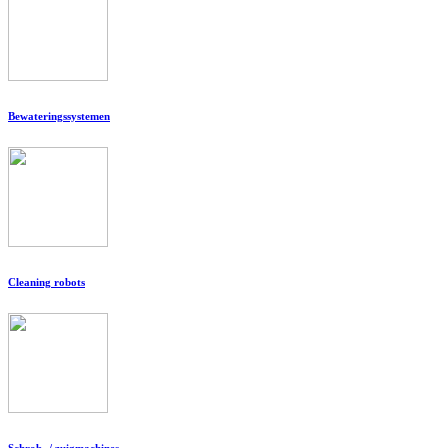
Bewateringssystemen
Cleaning robots
Schrob- / zuigmachines