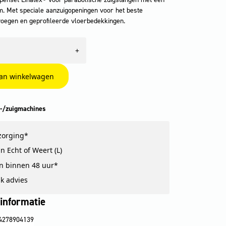
. Met speciale aanzuigopeningen voor het beste
voegen en geprofileerde vloerbedekkingen.
+
an winkelwagen
-/zuigmachines
zorging*
n Echt of Weert (L)
n binnen 48 uur*
jk advies
informatie
4278904139