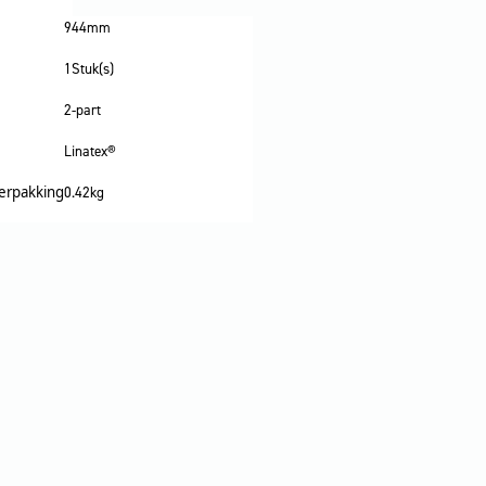
944mm
1Stuk(s)
2-part
Linatex®
verpakking
0.42kg