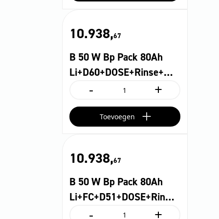
Pack
80Ah
Li+D51+DOSE+Rinse+...
10.938,
aantal
67
B 50 W Bp Pack 80Ah
Li+D60+DOSE+Rinse+…
-
+
B
50
W
Toevoegen
Bp
Pack
80Ah
Li+D60+DOSE+Rinse+...
10.938,
aantal
67
B 50 W Bp Pack 80Ah
Li+FC+D51+DOSE+Rin…
-
+
B