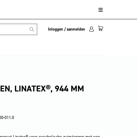
Inloggen / aanmelden
EN, LINATEX®, 944 MM
00-011.0
ppenset Linatex® voor parabolische zuigstangen met een