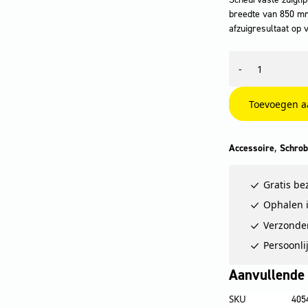
breedte van 850 mm
afzuigresultaat op 
Zuiglippen,
-
Linatex®,
944
mm
Toevoegen a
aantal
,
Accessoire
Schrob
Gratis be
Ophalen i
Verzonde
Persoonli
Aanvullende 
SKU
405