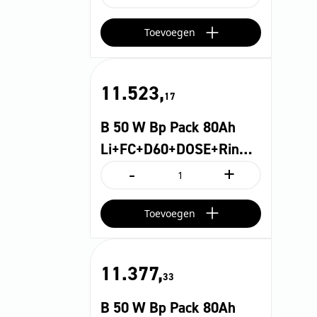
50
W
Toevoegen
Bp
Pack
80Ah
Li+FC+D51+DOSE+Rin...
11.523,
aantal
17
B 50 W Bp Pack 80Ah
Li+FC+D60+DOSE+Rin…
-
+
B
50
W
Toevoegen
Bp
Pack
80Ah
Li+FC+D60+DOSE+Rin...
11.377,
aantal
33
B 50 W Bp Pack 80Ah