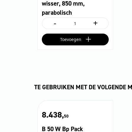
wisser, 850 mm,
parabolisch
-
+
wisser,
850
mm,
Toevoegen
parabolisch
aantal
TE GEBRUIKEN MET DE VOLGENDE 
8.438,
50
B 50 W Bp Pack