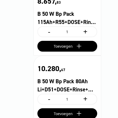
8.657,
83
B 50 W Bp Pack
115Ah+R55+DOSE+Rin…
-
+
B
50
W
Toevoegen
Bp
Pack
115Ah+R55+DOSE+Rin...
aantal
10.280,
67
B 50 W Bp Pack 80Ah
Li+D51+DOSE+Rinse+…
-
+
B
50
W
Toevoegen
Bp