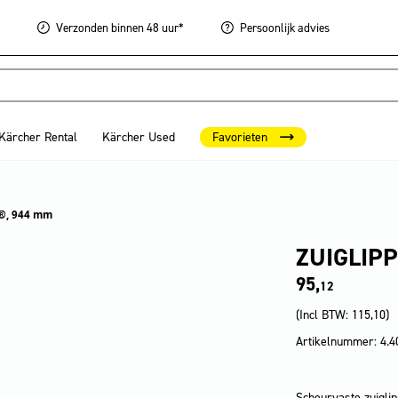
Verzonden
binnen 48 uur*
Persoonlijk
advies
Kärcher Rental
Kärcher Used
Favorieten
x®, 944 mm
ZUIGLIPP
95,
12
(Incl BTW:
115,10
)
Artikelnummer: 4.4
Scheurvaste zuigli