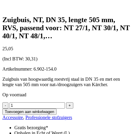
Zuigbuis, NT, DN 35, lengte 505 mm,
RVS, passend voor: NT 27/1, NT 30/1, NT
40/1, NT 48/1,…
25,
05
(Incl BTW:
30,31
)
Artikelnummer: 6.902-154.0
Zuigbuis van hoogwaardig roestvrij staal in DN 35 en met een
lengte van 505 mm voor nat-/droogzuigers van Kärcher.
Op voorraad
Zuigbuis,
-
+
NT,
Toevoegen aan winkelwagen
DN
Accessoire
,
Professionele stofzuigers
35,
lengte
Gratis bezorging*
505
Ophalen in Echt of Weert (L)