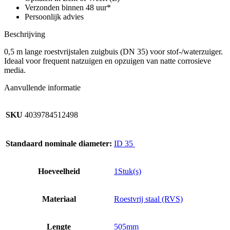
mm,
Verzonden binnen 48 uur*
RVS,
Persoonlijk advies
passend
voor:
Beschrijving
NT
27/1,
0,5 m lange roestvrijstalen zuigbuis (DN 35) voor stof-/waterzuiger.
NT
Ideaal voor frequent natzuigen en opzuigen van natte corrosieve
30/1,
media.
NT
Aanvullende informatie
40/1,
NT
48/1,...
SKU
4039784512498
aantal
Standaard nominale diameter:
ID 35
Hoeveelheid
1Stuk(s)
Materiaal
Roestvrij staal (RVS)
Lengte
505mm