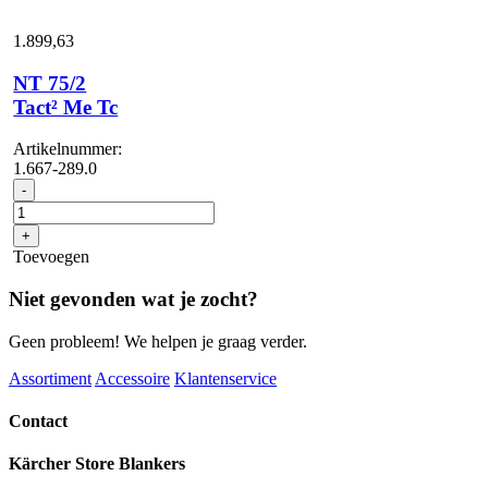
1.899,
63
NT 75/2
Tact² Me Tc
Artikelnummer:
1.667-289.0
NT
-
75/2
Tact²
+
Me
Toevoegen
Tc
aantal
Niet gevonden wat je zocht?
Geen probleem! We helpen je graag verder.
Assortiment
Accessoire
Klantenservice
Contact
Kärcher Store Blankers