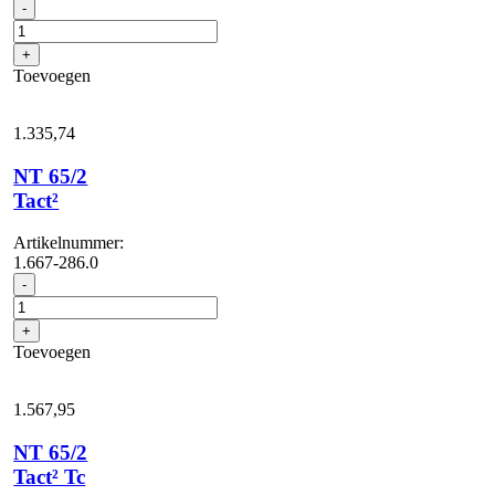
NT
-
65/2
Ap
+
aantal
Toevoegen
1.335,
74
NT 65/2
Tact²
Artikelnummer:
1.667-286.0
NT
-
65/2
Tact²
+
aantal
Toevoegen
1.567,
95
NT 65/2
Tact² Tc