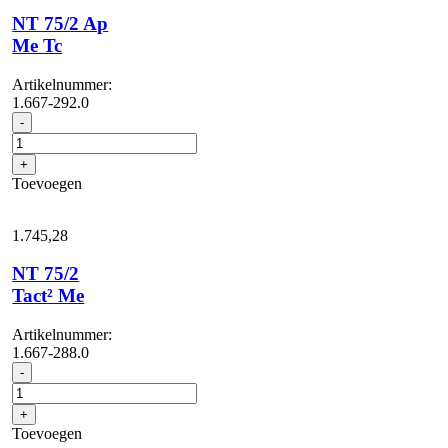
NT 75/2 Ap
Me Tc
Artikelnummer:
1.667-292.0
NT
-
75/2
Ap
+
Me
Toevoegen
Tc
aantal
1.745,
28
NT 75/2
Tact² Me
Artikelnummer:
1.667-288.0
NT
-
75/2
Tact²
+
Me
Toevoegen
aantal