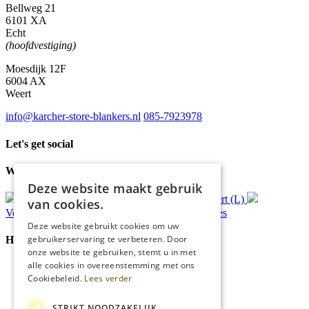
Bellweg 21
6101 XA
Echt
(hoofdvestiging)
Moesdijk 12F
6004 AX
Weert
info@karcher-store-blankers.nl
085-7923978
Let's get social
Waar wij voor staan
Deze website maakt gebruik
Gratis
bezorging*
Ophalen in Echt of Weert (L)
van cookies.
Verzonden
binnen 48 uur*
Persoonlijk
advies
Deze website gebruikt cookies om uw
gebruikerservaring te verbeteren. Door
Handige Links
onze website te gebruiken, stemt u in met
alle cookies in overeenstemming met ons
Home
Cookiebeleid.
Lees verder
Klantenservice
Over ons
Blog
STRIKT NOODZAKELIJK