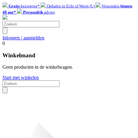
Gratis
bezorging*
Ophalen in Echt of Weert (L)
Verzonden
binnen
48 uur*
Persoonlijk
advies
Inloggen / aanmelden
0
Winkelmand
Geen producten in de winkelwagen.
Start met winkelen