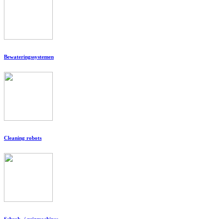
Bewateringssystemen
Cleaning robots
Schrob- / zuigmachines