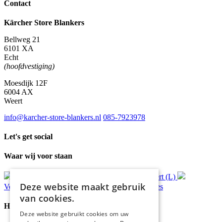
Contact
Kärcher Store Blankers
Bellweg 21
6101 XA
Echt
(hoofdvestiging)
Moesdijk 12F
6004 AX
Weert
info@karcher-store-blankers.nl
085-7923978
Let's get social
Waar wij voor staan
Gratis
bezorging*
Ophalen in Echt of Weert (L)
Deze website maakt gebruik
Verzonden
binnen 48 uur*
Persoonlijk
advies
van cookies.
Handige Links
Deze website gebruikt cookies om uw