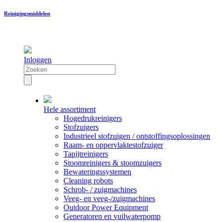
Reinigingsmiddelen
Inloggen
Hele assortiment
Hogedrukreinigers
Stofzuigers
Industrieel stofzuigen / ontstoffingsoplossingen
Raam- en oppervlaktestofzuiger
Tapijtreinigers
Stoomreinigers & stoomzuigers
Bewateringssystemen
Cleaning robots
Schrob- / zuigmachines
Veeg- en veeg-/zuigmachines
Outdoor Power Equipment
Generatoren en vuilwaterpomp