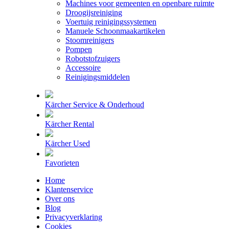
Machines voor gemeenten en openbare ruimte
Droogijsreiniging
Voertuig reinigingssystemen
Manuele Schoonmaakartikelen
Stoomreinigers
Pompen
Robotstofzuigers
Accessoire
Reinigingsmiddelen
Kärcher Service & Onderhoud
Kärcher Rental
Kärcher Used
Favorieten
Home
Klantenservice
Over ons
Blog
Privacyverklaring
Cookies