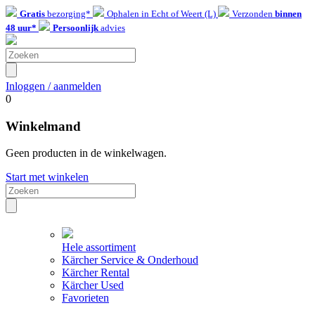
Gratis
bezorging*
Ophalen in Echt of Weert (L)
Verzonden
binnen
48 uur*
Persoonlijk
advies
Inloggen / aanmelden
0
Winkelmand
Geen producten in de winkelwagen.
Start met winkelen
Hele assortiment
Kärcher Service & Onderhoud
Kärcher Rental
Kärcher Used
Favorieten