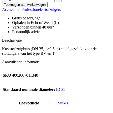
NT,
Toevoegen aan winkelwagen
DN
Accessoire
,
Professionele stofzuigers
35,
lengte
Gratis bezorging*
500
Ophalen in Echt of Weert (L)
mm,
Verzonden binnen 48 uur*
kunststof,
Persoonlijk advies
passend
voor:
Beschrijving
NT
25/1,
Kuststof zuigbuis (DN 35, 1×0.5 m) enkel geschikt voor de
NT
stofzuigers van het type BV en T.
27/1,
Aanvullende informatie
NT
30/1,
NT...
SKU
4002667011340
aantal
Standaard nominale diameter:
ID 35
Hoeveelheid
1Stuk(s)