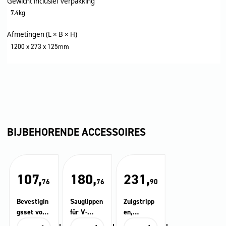
Gewicht inclusief verpakking
7.4kg
Afmetingen (L × B × H)
1200 x 273 x 125mm
BIJBEHORENDE ACCESSOIRES
107,
180,
231,
76
76
90
Bevestigin
Sauglippen
Zuigstripp
gsset voor
für V-
en,
geleideroll
Saugbalke
Linatex®,