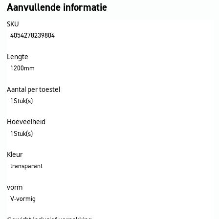
Aanvullende informatie
SKU
4054278239804
Lengte
1200mm
Aantal per toestel
1Stuk(s)
Hoeveelheid
1Stuk(s)
Kleur
transparant
vorm
V-vormig