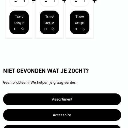
-
+
-
+
-
+
Bevestigingsset
Sauglippen
Zuigstrippen,
en
n,
1334 mm
voor
für
Linatex®,
zuigbalken
oliebesten
geleiderollen
V-
1334
dig,
Toev
Toev
Toev
zuigbalken
Saugbalken,
mm
geribbeld,
aantal
oliebestendig,
aantal
oege
oege
oege
geribbeld,
1334 mm
n
n
n
1334
mm
aantal
NIET GEVONDEN WAT JE ZOCHT?
Geen probleem! We helpen je graag verder.
Assortiment
Accessoire