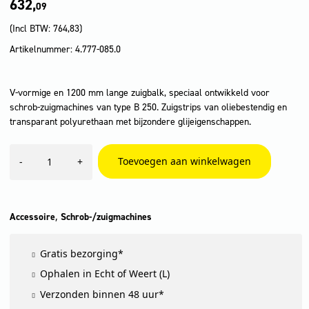
632,
09
(Incl BTW:
764,83
)
Artikelnummer: 4.777-085.0
V-vormige en 1200 mm lange zuigbalk, speciaal ontwikkeld voor
schrob-zuigmachines van type B 250. Zuigstrips van oliebestendig en
transparant polyurethaan met bijzondere glijeigenschappen.
Zuigbalken,
Toevoegen aan winkelwagen
-
+
1200
mm,
V-
vormig
aantal
,
Accessoire
Schrob-/zuigmachines
Gratis bezorging*
Ophalen in Echt of Weert (L)
Verzonden binnen 48 uur*