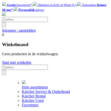
Gratis
bezorging*
Ophalen in Echt of Weert (L)
Verzonden
binnen
48 uur*
Persoonlijk
advies
Inloggen / aanmelden
0
Winkelmand
Geen producten in de winkelwagen.
Start met winkelen
Hele assortiment
Kärcher Service & Onderhoud
Kärcher Rental
Kärcher Used
Favorieten