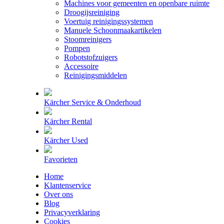
Machines voor gemeenten en openbare ruimte
Droogijsreiniging
Voertuig reinigingssystemen
Manuele Schoonmaakartikelen
Stoomreinigers
Pompen
Robotstofzuigers
Accessoire
Reinigingsmiddelen
Kärcher Service & Onderhoud
Kärcher Rental
Kärcher Used
Favorieten
Home
Klantenservice
Over ons
Blog
Privacyverklaring
Cookies