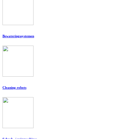
Bewateringssystemen
Cleaning robots
Schrob- / zuigmachines