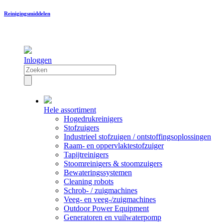
Reinigingsmiddelen
Inloggen
Hele assortiment
Hogedrukreinigers
Stofzuigers
Industrieel stofzuigen / ontstoffingsoplossingen
Raam- en oppervlaktestofzuiger
Tapijtreinigers
Stoomreinigers & stoomzuigers
Bewateringssystemen
Cleaning robots
Schrob- / zuigmachines
Veeg- en veeg-/zuigmachines
Outdoor Power Equipment
Generatoren en vuilwaterpomp