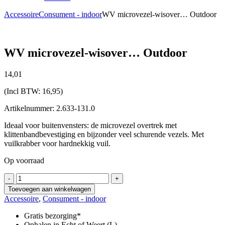
Accessoire
Consument - indoor
WV microvezel-wisover… Outdoor
WV microvezel-wisover… Outdoor
14,
01
(Incl BTW:
16,95
)
Artikelnummer: 2.633-131.0
Ideaal voor buitenvensters: de microvezel overtrek met
klittenbandbevestiging en bijzonder veel schurende vezels. Met
vuilkrabber voor hardnekkig vuil.
Op voorraad
WV
-
+
microvezel-
Toevoegen aan winkelwagen
wisover...
Accessoire
,
Consument - indoor
Outdoor
aantal
Gratis bezorging*
Ophalen in Echt of Weert (L)