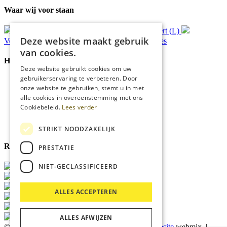
Waar wij voor staan
Gratis
bezorging*
Ophalen in Echt of Weert (L)
Deze website maakt gebruik
Verzonden
binnen 48 uur*
Persoonlijk
advies
van cookies.
Handige Links
Deze website gebruikt cookies om uw
gebruikerservaring te verbeteren. Door
Home
onze website te gebruiken, stemt u in met
Klantenservice
alle cookies in overeenstemming met ons
Over ons
Cookiebeleid.
Lees verder
Blog
Privacyverklaring
Cookies
STRIKT NOODZAKELIJK
Reviewmerk
PRESTATIE
NIET-GECLASSIFICEERD
ALLES ACCEPTEREN
ALLES AFWIJZEN
© 2026 Kärcher Store Blankers |
Maatwerk website
webmix |