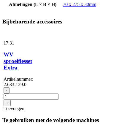
Afmetingen (L × B × H)
70 x 275 x 30mm
Bijbehorende accessoires
17,
31
WV
sproeiflesset
Extra
Artikelnummer:
2.633-129.0
WV
-
sproeiflesset
Extra
+
aantal
Toevoegen
Te gebruiken met de volgende machines