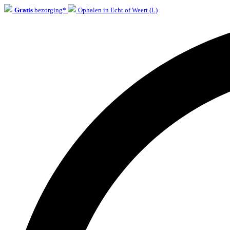
Gratis
bezorging*
Ophalen in Echt of Weert (L)