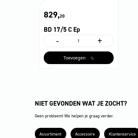
829,
20
BD 17/5 C Ep
-
+
BD
17/5
C
Toevoegen
Ep
aantal
NIET GEVONDEN WAT JE ZOCHT?
Geen probleem! We helpen je graag verder.
Assortiment
Accessoire
Klantenservice