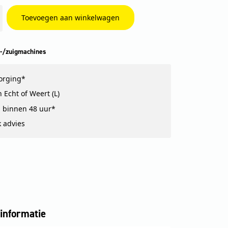
Toevoegen aan winkelwagen
-/zuigmachines
zorging*
 Echt of Weert (L)
 binnen 48 uur*
k advies
informatie