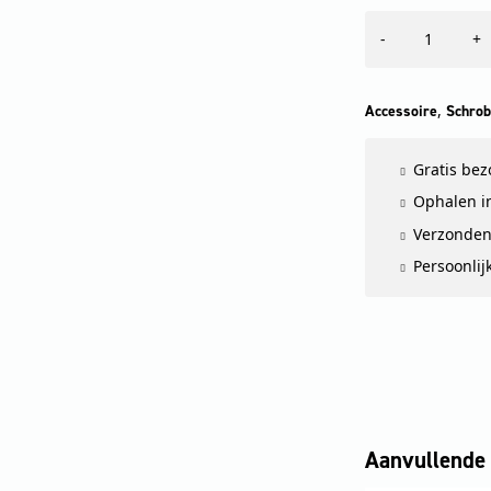
Winkelbürste,
-
+
hard,
groen,
170
mm
,
Accessoire
Schrob
aantal
Gratis be
Ophalen in
Verzonden
Persoonlij
Aanvullende 