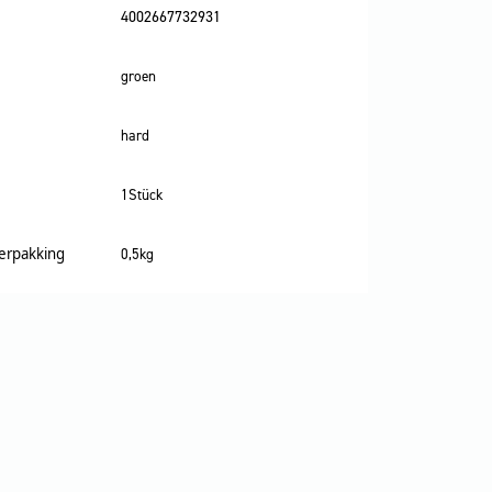
4002667732931
groen
hard
1Stück
verpakking
0,5kg