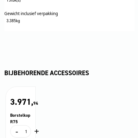
1Stuk(s)
Gewicht inclusief verpakking
3.385kg
BIJBEHORENDE ACCESSOIRES
3.971,
94
Borstelkop
R75
-
+
Borstelkop
R75