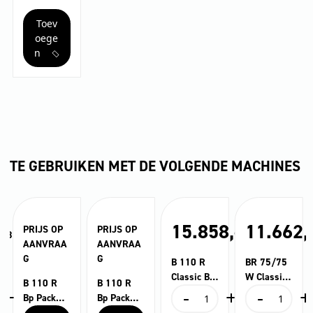
aantal
Toev
oege
n
TE GEBRUIKEN MET DE VOLGENDE MACHINES
,
15.858,
11.662,
PRIJS OP
PRIJS OP
83
97
AANVRAA
AANVRAA
G
G
B 110 R
BR 75/75
Classic Bp
W Classic
B 110 R
B 110 R
+
-
+
-
+
Pack +
Bp Pack
B
BR
Bp Pack
Bp Pack
R75
170Ah
110
75/75
170Ah+DO
170Ah+R7