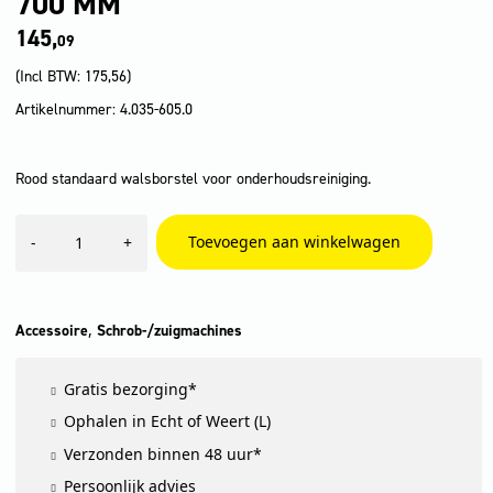
700 MM
145,
09
(Incl BTW:
175,56
)
Artikelnummer: 4.035-605.0
Rood standaard walsborstel voor onderhoudsreiniging.
Walsborstel,
Toevoegen aan winkelwagen
-
+
Middel,
rood,
700
mm
aantal
,
Accessoire
Schrob-/zuigmachines
Gratis bezorging*
Ophalen in Echt of Weert (L)
Verzonden binnen 48 uur*
Persoonlijk advies