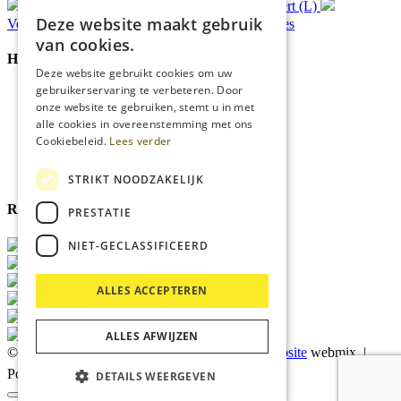
Gratis
bezorging*
Ophalen in Echt of Weert (L)
Deze website maakt gebruik
Verzonden
binnen 48 uur*
Persoonlijk
advies
van cookies.
Handige Links
Deze website gebruikt cookies om uw
gebruikerservaring te verbeteren. Door
Home
onze website te gebruiken, stemt u in met
Klantenservice
alle cookies in overeenstemming met ons
Over ons
Cookiebeleid.
Lees verder
Blog
Privacyverklaring
Cookies
STRIKT NOODZAKELIJK
Reviewmerk
PRESTATIE
NIET-GECLASSIFICEERD
ALLES ACCEPTEREN
ALLES AFWIJZEN
© 2026 Kärcher Store Blankers |
Maatwerk website
webmix |
Powered by
Marker Media
DETAILS WEERGEVEN