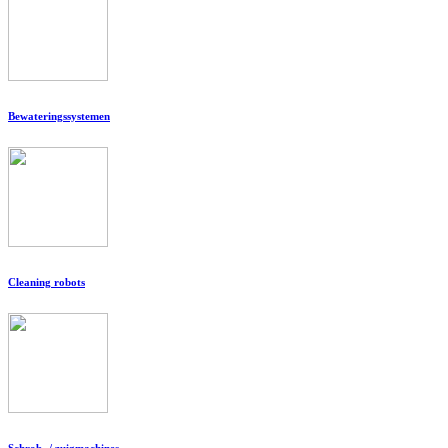
Bewateringssystemen
Cleaning robots
Schrob- / zuigmachines