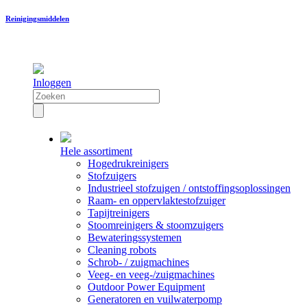
Reinigingsmiddelen
Inloggen
Hele assortiment
Hogedrukreinigers
Stofzuigers
Industrieel stofzuigen / ontstoffingsoplossingen
Raam- en oppervlaktestofzuiger
Tapijtreinigers
Stoomreinigers & stoomzuigers
Bewateringssystemen
Cleaning robots
Schrob- / zuigmachines
Veeg- en veeg-/zuigmachines
Outdoor Power Equipment
Generatoren en vuilwaterpomp