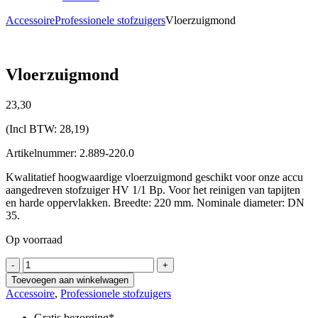
Accessoire
Professionele stofzuigers
Vloerzuigmond
Vloerzuigmond
23,
30
(Incl BTW:
28,19
)
Artikelnummer: 2.889-220.0
Kwalitatief hoogwaardige vloerzuigmond geschikt voor onze accu
aangedreven stofzuiger HV 1/1 Bp. Voor het reinigen van tapijten
en harde oppervlakken. Breedte: 220 mm. Nominale diameter: DN
35.
Op voorraad
Vloerzuigmond
-
+
aantal
Toevoegen aan winkelwagen
Accessoire
,
Professionele stofzuigers
Gratis bezorging*