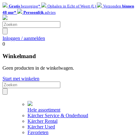
Gratis
bezorging*
Ophalen in Echt of Weert (L)
Verzonden
binnen
48 uur*
Persoonlijk
advies
Inloggen / aanmelden
0
Winkelmand
Geen producten in de winkelwagen.
Start met winkelen
Hele assortiment
Kärcher Service & Onderhoud
Kärcher Rental
Kärcher Used
Favorieten