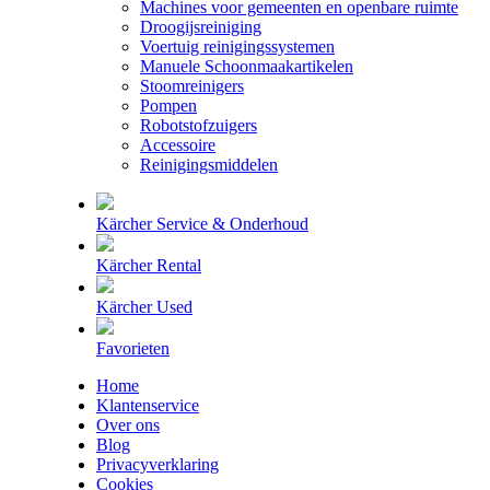
Machines voor gemeenten en openbare ruimte
Droogijsreiniging
Voertuig reinigingssystemen
Manuele Schoonmaakartikelen
Stoomreinigers
Pompen
Robotstofzuigers
Accessoire
Reinigingsmiddelen
Kärcher Service & Onderhoud
Kärcher Rental
Kärcher Used
Favorieten
Home
Klantenservice
Over ons
Blog
Privacyverklaring
Cookies