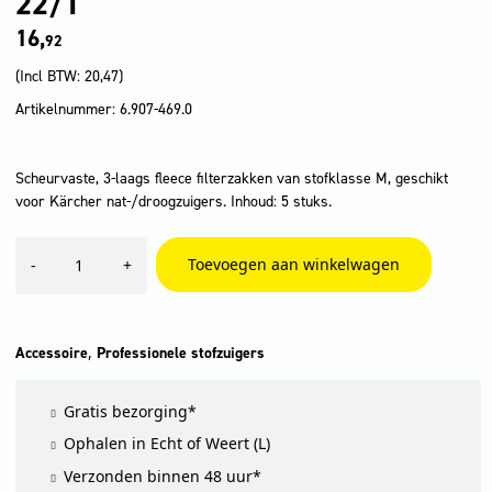
22/1
16,
92
(Incl BTW:
20,47
)
Artikelnummer: 6.907-469.0
Scheurvaste, 3-laags fleece filterzakken van stofklasse M, geschikt
voor Kärcher nat-/droogzuigers. Inhoud: 5 stuks.
Vlies
Toevoegen aan winkelwagen
-
+
filterzakken,
5
x
,
NT
,
Accessoire
Professionele stofzuigers
22/1
aantal
Gratis bezorging*
Ophalen in Echt of Weert (L)
Verzonden binnen 48 uur*