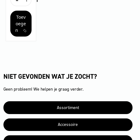
22/1
Ap
Toev
Bp
L
oege
aantal
n
NIET GEVONDEN WAT JE ZOCHT?
Geen probleem! We helpen je graag verder.
Assortiment
Accessoire