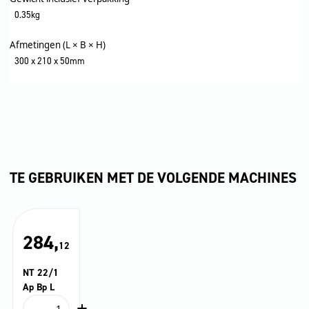
0.35kg
Afmetingen (L × B × H)
300 x 210 x 50mm
TE GEBRUIKEN MET DE VOLGENDE MACHINES
284,
12
NT 22/1
Ap Bp L
-
+
NT