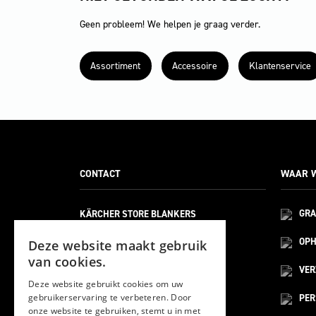
Geen probleem! We helpen je graag verder.
Assortiment
Accessoire
Klantenservice
CONTACT
WAAR W
KÄRCHER STORE BLANKERS
GRA
BELLWEG 21
6101 XA
OPH
Deze website maakt gebruik
ECHT
van cookies.
(HOOFDVESTIGING)
VE
Deze website gebruikt cookies om uw
gebruikerservaring te verbeteren. Door
PER
MOESDIJK 12F
onze website te gebruiken, stemt u in met
6004 AX