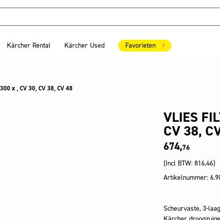
Kärcher Rental
Kärcher Used
Favorieten
 300 x , CV 30, CV 38, CV 48
VLIES FI
CV 38, C
674,
76
(Incl BTW:
816,46
)
Artikelnummer: 6.9
Scheurvaste, 3-laag
Kärcher droogzuiger