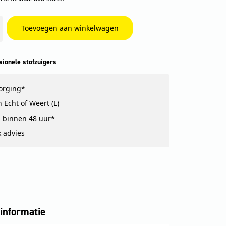
Toevoegen aan winkelwagen
sionele stofzuigers
zorging*
 Echt of Weert (L)
 binnen 48 uur*
k advies
informatie