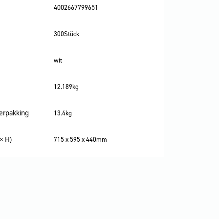
4002667799651
300Stück
wit
12.189kg
verpakking
13.4kg
× H)
715 x 595 x 440mm