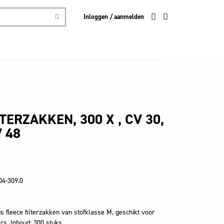
Inloggen / aanmelden
LTERZAKKEN, 300 X , CV 30,
V 48
04-309.0
s fleece filterzakken van stofklasse M, geschikt voor
s. Inhoud: 300 stuks.