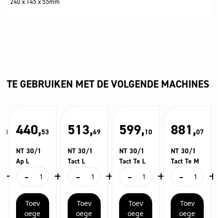
240 x 145 x 55mm
TE GEBRUIKEN MET DE VOLGENDE MACHINES
,
440,
513,
599,
881,
41
53
69
10
07
NT 30/1
NT 30/1
NT 30/1
NT 30/1
Ap L
Tact L
Tact Te L
Tact Te M
+
-
+
-
+
-
+
-
+
NT
NT
NT
NT
30/1
30/1
30/1
30/1
Ap
Tact
Tact
Tact
Toev
Toev
Toev
Toev
L
L
Te
Te
aantal
aantal
L
M
oege
oege
oege
oege