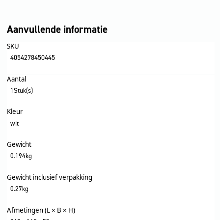
Aanvullende informatie
SKU
4054278450445
Aantal
1Stuk(s)
Kleur
wit
Gewicht
0.194kg
Gewicht inclusief verpakking
0.27kg
Afmetingen (L × B × H)