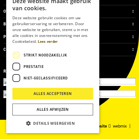
Deze website maakt gebruik
van cookies.
OVER ONS
Deze website gebruikt cookies om uw
gebruikerservaring te verbeteren. Door
BLOG
onze website te gebruiken, stemt u in met
alle cookies in overeenstemming met ons
PRIVACYVERKLARING
Cookiebeleid.
Lees verder
COOKIES
STRIKT NOODZAKELIJK
PRESTATIE
REVIEWMERK
NIET-GECLASSIFICEERD
ALLES ACCEPTEREN
ALLES AFWIJZEN
DETAILS WEERGEVEN
© 2026 Kärcher Store Blankers |
Maatwerk website
webmix |
Powered by
Marker Media