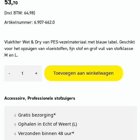
53,
70
(Incl BTW:
64,98
)
Artikelnummer: 6.907-662.0
Vlakfilter Wet & Dry van PES-vezelmateriaal met blauw label. Geschikt
voor het opzuigen van vloeistoffen, fijn stof en grof vuil van stofklasse
M en L.
Vlakfilter
Toevoegen aan winkelwagen
-
+
Wet
&
Dry
aantal
,
Accessoire
Professionele stofzuigers
Gratis bezorging*
Ophalen in Echt of Weert (L)
Verzonden binnen 48 uur*