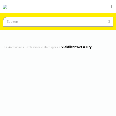
Accessoire
Professionele stofzuigers
Vlakfilter Wet & Dry