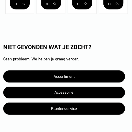
aantal
aantal
n
n
n
n
NIET GEVONDEN WAT JE ZOCHT?
Geen probleem! We helpen je graag verder.
Assortiment
Accessoire
Klantenservice